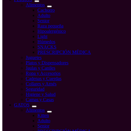
Alimentos
Cachorro
Adulto
Senior
Raza pequeña
Hipoalergénico
Light
Húmedos
SNACKS
PRESCRIPCIÓN MÉDICA
Juguetes
Platos y Dispensadores
Jaulas y Caniles
Ropa y Accesorios
Cadenas y Cuerdas
Collares y Arnés
Seguridad
Higiene y Salud
Camas y Casas
GATOS
Alimentos
Kitten
Adulto
Senior