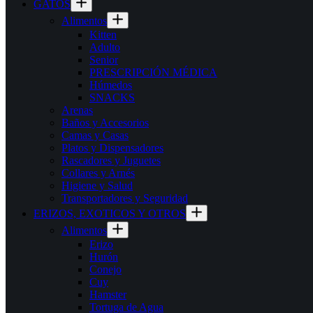
GATOS
Alimentos
Kitten
Adulto
Senior
PRESCRIPCIÓN MÉDICA
Húmedos
SNACKS
Arenas
Baños y Accesorios
Camas y Casas
Platos y Dispensadores
Rascadores y Juguetes
Collares y Arnés
Higiene y Salud
Transportadores y Seguridad
ERIZOS, EXOTICOS Y OTROS
Alimentos
Erizo
Hurón
Conejo
Cuy
Hamster
Tortuga de Agua