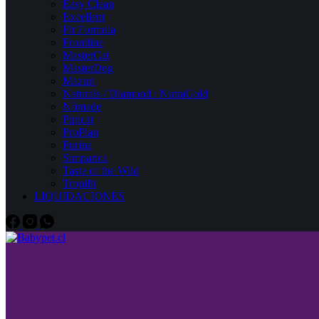
Easy Clean
Excellent
Fit Formula
Frontline
MasterCat
MasterDog
Mazuri
Naturals / Diamond / NutraGold
Nómade
Pipicat
ProPlan
Purina
Simparica
Taste of the Wild
Tropifit
LIQUIDACIONES