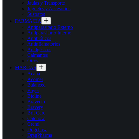
Jaulas y Transporte
Juguetes y Accesorios
Sustratos
FARMACIA
Antiparasitario Externo
Antiparasitario Interno
Antibióticos
Antinflamatorios
Analgésicos
Calmantes
Otros
MARCAS
Acana
Acomer
Balanced
Bayer
Bioline
Bravecto
Bravery
Brit Care
Catchow
Cremi
Dogchow
DragPharma