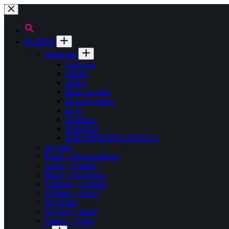
Saltar
al
contenido
PERROS
Alimentos
Cachorro
Adulto
Senior
Raza pequeña
Hipoalergénico
Light
Húmedos
SNACKS
PRESCRIPCIÓN MÉDICA
Juguetes
Platos y Dispensadores
Jaulas y Caniles
Ropa y Accesorios
Cadenas y Cuerdas
Collares y Arnés
Seguridad
Higiene y Salud
Camas y Casas