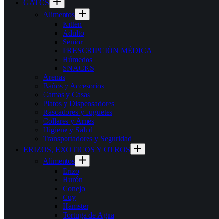
GATOS
Alimentos
Kitten
Adulto
Senior
PRESCRIPCIÓN MÉDICA
Húmedos
SNACKS
Arenas
Baños y Accesorios
Camas y Casas
Platos y Dispensadores
Rascadores y Juguetes
Collares y Arnés
Higiene y Salud
Transportadores y Seguridad
ERIZOS, EXOTICOS Y OTROS
Alimentos
Erizo
Hurón
Conejo
Cuy
Hamster
Tortuga de Agua