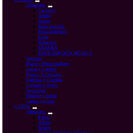
Alimentos
Cachorro
Adulto
Senior
Raza pequeña
Hipoalergénico
Light
Húmedos
SNACKS
PRESCRIPCIÓN MÉDICA
Juguetes
Platos y Dispensadores
Jaulas y Caniles
Ropa y Accesorios
Cadenas y Cuerdas
Collares y Arnés
Seguridad
Higiene y Salud
Camas y Casas
GATOS
Alimentos
Kitten
Adulto
Senior