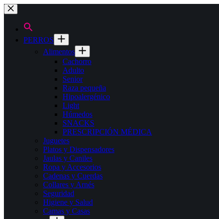
Saltar
al
contenido
PERROS
Alimentos
Cachorro
Adulto
Senior
Raza pequeña
Hipoalergénico
Light
Húmedos
SNACKS
PRESCRIPCIÓN MÉDICA
Juguetes
Platos y Dispensadores
Jaulas y Caniles
Ropa y Accesorios
Cadenas y Cuerdas
Collares y Arnés
Seguridad
Higiene y Salud
Camas y Casas