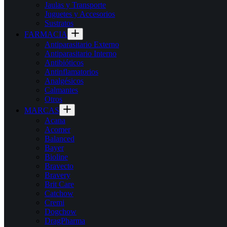
Jaulas y Transporte
Juguetes y Accesorios
Sustratos
FARMACIA
Antiparasitario Externo
Antiparasitario Interno
Antibióticos
Antinflamatorios
Analgésicos
Calmantes
Otros
MARCAS
Acana
Acomer
Balanced
Bayer
Bioline
Bravecto
Bravery
Brit Care
Catchow
Cremi
Dogchow
DragPharma