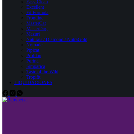
Easy Clean
Excellent
Fit Formula
Frontline
MasterCat
MasterDog
Mazuri
Naturals / Diamond / NutraGold
Nómade
Pipicat
ProPlan
Purina
Simparica
Taste of the Wild
Tropifit
LIQUIDACIONES