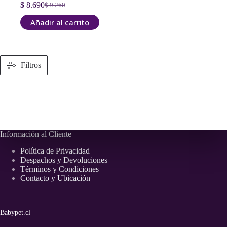
$
8.690
$
9.260
El
El
precio
precio
Añadir al carrito
original
actual
era:
es:
$ 9.260.
$ 8.690.
Filtros
Información al Cliente
Política de Privacidad
Despachos y Devoluciones
Términos y Condiciones
Contacto y Ubicación
Babypet.cl