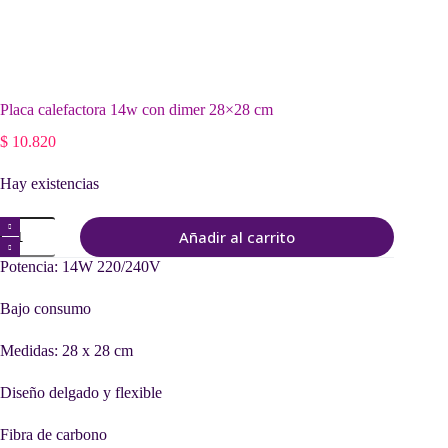
Placa calefactora 14w con dimer 28×28 cm
$
10.820
Hay existencias
Placa
Añadir al carrito
calefactora
14w
Potencia: 14W 220/240V
con
dimer
Bajo consumo
28x28
cm
cantidad
Medidas: 28 x 28 cm
Diseño delgado y flexible
Fibra de carbono