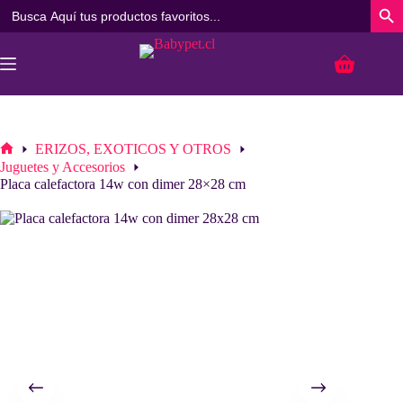
Buscar:
Botó
Saltar
al
Carro
contenido
de
compra
ERIZOS, EXOTICOS Y OTROS
Inicio
Juguetes y Accesorios
Placa calefactora 14w con dimer 28×28 cm