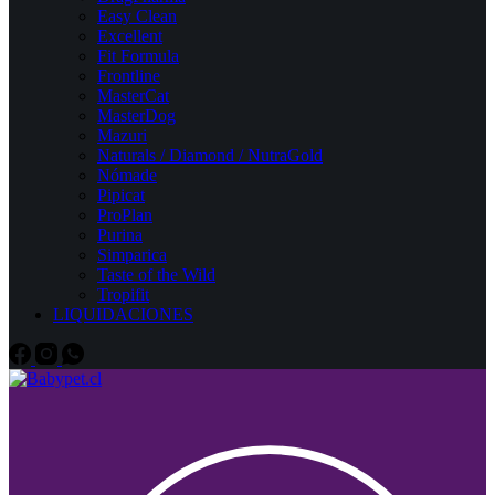
Easy Clean
Excellent
Fit Formula
Frontline
MasterCat
MasterDog
Mazuri
Naturals / Diamond / NutraGold
Nómade
Pipicat
ProPlan
Purina
Simparica
Taste of the Wild
Tropifit
LIQUIDACIONES