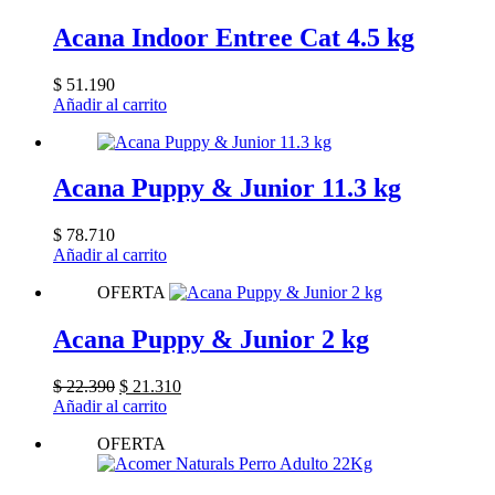
Acana Indoor Entree Cat 4.5 kg
$
51.190
Añadir al carrito
Acana Puppy & Junior 11.3 kg
$
78.710
Añadir al carrito
OFERTA
Acana Puppy & Junior 2 kg
El
El
$
22.390
$
21.310
precio
precio
Añadir al carrito
original
actual
OFERTA
era:
es:
$ 22.390.
$ 21.310.