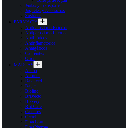
Tortuga de Agua
Jaulas y Transporte
Juguetes y Accesorios
Sustratos
FARMACIA
Antiparasitario Externo
Antiparasitario Interno
Antibióticos
Antinflamatorios
Analgésicos
Calmantes
Otros
MARCAS
Acana
Acomer
Balanced
Bayer
Bioline
Bravecto
Bravery
Brit Care
Catchow
Cremi
Dogchow
DragPharma