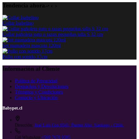
Tendencia ahora
Collar Isabelino
Collar pañoleta gato o razas pequeñas talla S 32 cm
Set mamadera mascota 120ml
Pollo con sonido 17cm
Información al Cliente
Política de Privacidad
Despachos y Devoluciones
Términos y Condiciones
Contacto y Ubicación
Babypet.cl
Dirección:
José Luis Coo 0541, Puente Alto, Santiago - Chile.
Cel WhatsApp
+569 7676 0385