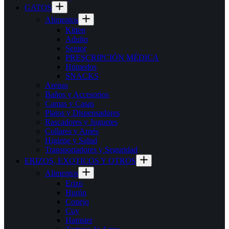
GATOS
Alimentos
Kitten
Adulto
Senior
PRESCRIPCIÓN MÉDICA
Húmedos
SNACKS
Arenas
Baños y Accesorios
Camas y Casas
Platos y Dispensadores
Rascadores y Juguetes
Collares y Arnés
Higiene y Salud
Transportadores y Seguridad
ERIZOS, EXOTICOS Y OTROS
Alimentos
Erizo
Hurón
Conejo
Cuy
Hamster