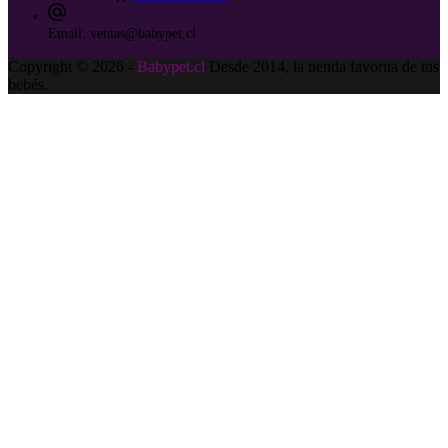
Email:
ventas@babypet.cl
Copyright © 2026 -
Babypet.cl
Desde 2014, la tienda favorita de tus
bebés.