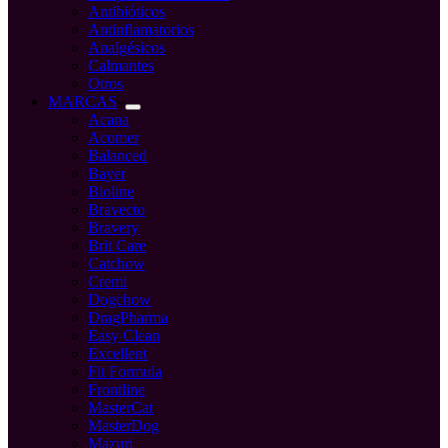
Antibióticos
Antinflamatorios
Analgésicos
Calmantes
Otros
MARCAS
Acana
Acomer
Balanced
Bayer
Bioline
Bravecto
Bravery
Brit Care
Catchow
Cremi
Dogchow
DragPharma
Easy Clean
Excellent
Fit Formula
Frontline
MasterCat
MasterDog
Mazuri