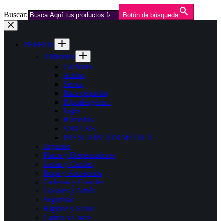
Buscar:
Botón de búsqueda
Saltar
al
contenido
PERROS
Alimentos
Cachorro
Adulto
Senior
Raza pequeña
Hipoalergénico
Light
Húmedos
SNACKS
PRESCRIPCIÓN MÉDICA
Juguetes
Platos y Dispensadores
Jaulas y Caniles
Ropa y Accesorios
Cadenas y Cuerdas
Collares y Arnés
Seguridad
Higiene y Salud
Camas y Casas