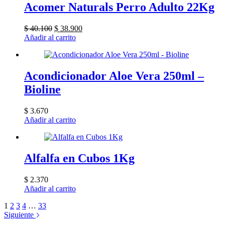
Acomer Naturals Perro Adulto 22Kg
El
El
$
40.100
$
38.900
precio
precio
Añadir al carrito
original
actual
era:
es:
$ 40.100.
$ 38.900.
Acondicionador Aloe Vera 250ml –
Bioline
$
3.670
Añadir al carrito
Alfalfa en Cubos 1Kg
$
2.370
Añadir al carrito
1
2
3
4
…
33
Siguiente