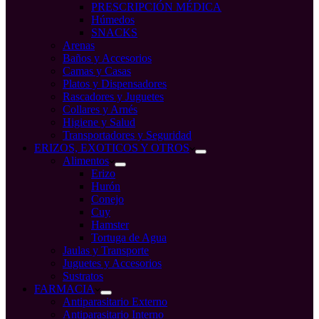
PRESCRIPCIÓN MÉDICA
Húmedos
SNACKS
Arenas
Baños y Accesorios
Camas y Casas
Platos y Dispensadores
Rascadores y Juguetes
Collares y Arnés
Higiene y Salud
Transportadores y Seguridad
ERIZOS, EXOTICOS Y OTROS
Alimentos
Erizo
Hurón
Conejo
Cuy
Hamster
Tortuga de Agua
Jaulas y Transporte
Juguetes y Accesorios
Sustratos
FARMACIA
Antiparasitario Externo
Antiparasitario Interno