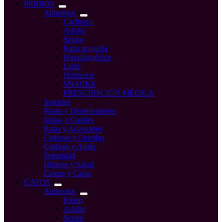
compra
PERROS
Alimentos
Cachorro
Adulto
Senior
Raza pequeña
Hipoalergénico
Light
Húmedos
SNACKS
PRESCRIPCIÓN MÉDICA
Juguetes
Platos y Dispensadores
Jaulas y Caniles
Ropa y Accesorios
Cadenas y Cuerdas
Collares y Arnés
Seguridad
Higiene y Salud
Camas y Casas
GATOS
Alimentos
Kitten
Adulto
Senior