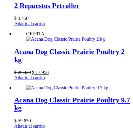
2 Repuestos Petroller
$
3.450
Añadir al carrito
OFERTA
Acana Dog Classic Prairie Poultry 2
kg
El
El
$
20.430
$
17.950
precio
precio
Añadir al carrito
original
actual
era:
es:
$ 20.430.
$ 17.950.
Acana Dog Classic Prairie Poultry 9.7
kg
$
59.650
Añadir al carrito