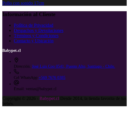
Pollo con sonido 17cm
Información al Cliente
Política de Privacidad
Despachos y Devoluciones
Términos y Condiciones
Contacto y Ubicación
Babypet.cl
Dirección:
José Luis Coo 0541, Puente Alto, Santiago - Chile.
Cel WhatsApp
+569 7676 0385
Email:
ventas@babypet.cl
Copyright © 2026 -
Babypet.cl
Desde 2014, la tienda favorita de tus
bebés.