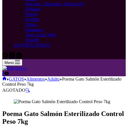
Naturals / Diamond / NutraGold
Nómade
Pipicat
ProPlan
Purina
Simparica
Taste of the Wild
Tropifit
LIQUIDACIONES
Menú
Carro
0
de
Inicio
GATOS
Alimentos
Adulto
Poema Gato Salmón Esterilizado
compra
Control Peso 7kg
AGOTADO
🔍
Poema Gato Salmón Esterilizado Control
Peso 7kg