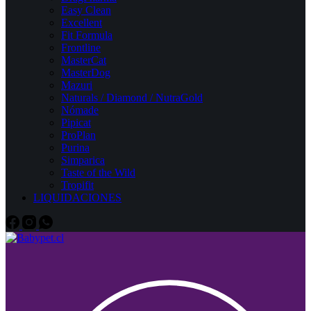
Easy Clean
Excellent
Fit Formula
Frontline
MasterCat
MasterDog
Mazuri
Naturals / Diamond / NutraGold
Nómade
Pipicat
ProPlan
Purina
Simparica
Taste of the Wild
Tropifit
LIQUIDACIONES