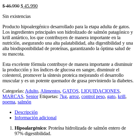
El
El
$
46.990
$
45.990
precio
precio
Sin existencias
original
actual
era:
es:
Producto hipoalergénico desarrollado para la etapa adulta de gatos.
$ 46.990.
$ 45.990.
Los ingredientes principales son hidrolizado de salmón patagónico y
krill antártico, los que contribuyen de manera importante en la
nutrición, asegurando una alta palatabilidad, alta digestibilidad y una
alta biodisponibilidad de proteínas, garantizando la óptima salud de
su mascota.
Esta excelente fórmula contribuye de manera importante a disminuir
la producción y los índices de glucosa en sangre, disminuir el
colesterol, promover la síntesis proteica mejorando el desarrollo
muscular y es un potente quemador de grasa previniendo la diabetes.
Categorías:
Adulto
,
Alimentos
,
GATOS
,
LIQUIDACIONES
,
MARCAS
,
Senior
Etiquetas:
7kg
,
arroz
,
control peso
,
gato
,
krill
,
poema
,
salmón
Descripción
Información adicional
Hipoalargénico
: Proteína hidrolizada de salmón entero de
97% digestibilidad.