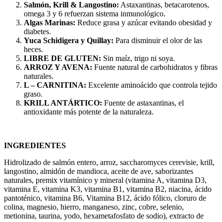
Salmón, Krill & Langostino:
Astaxantinas, betacarotenos,
omega 3 y 6 refuerzan sistema inmunológico.
Algas Marinas:
Reduce grasa y azúcar evitando obesidad y
diabetes.
Yuca Schidigera y Quillay:
Para disminuir el olor de las
heces.
LIBRE DE GLUTEN:
Sin maíz, trigo ni soya.
ARROZ Y AVENA:
Fuente natural de carbohidratos y fibras
naturales.
L – CARNITINA:
Excelente aminoácido que controla tejido
graso.
KRILL ANTÁRTICO:
Fuente de astaxantinas, el
antioxidante más potente de la naturaleza.
INGREDIENTES
Hidrolizado de salmón entero, arroz, saccharomyces cerevisie, krill,
langostino, almidón de mandioca, aceite de ave, saborizantes
naturales, premix vitamínico y mineral (vitamina A, vitamina D3,
vitamina E, vitamina K3, vitamina B1, vitamina B2, niacina, ácido
pantoténico, vitamina B6, Vitamina B12, ácido fólico, cloruro de
colina, magnesio, hierro, manganeso, zinc, cobre, selenio,
metionina, taurina, yodo, hexametafosfato de sodio), extracto de