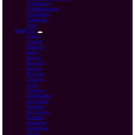
Antibióticos
Antinflamatorios
Analgésicos
Calmantes
Otros
MARCAS
Acana
Acomer
Balanced
Bayer
Bioline
Bravecto
Bravery
Brit Care
Catchow
Cremi
Dogchow
DragPharma
Easy Clean
Excellent
Fit Formula
Frontline
MasterCat
MasterDog
Mazuri