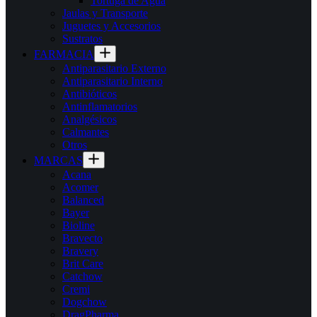
Tortuga de Agua
Jaulas y Transporte
Juguetes y Accesorios
Sustratos
FARMACIA
Antiparasitario Externo
Antiparasitario Interno
Antibióticos
Antinflamatorios
Analgésicos
Calmantes
Otros
MARCAS
Acana
Acomer
Balanced
Bayer
Bioline
Bravecto
Bravery
Brit Care
Catchow
Cremi
Dogchow
DragPharma