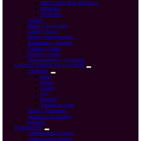
PRESCRIPCIÓN MÉDICA
Húmedos
SNACKS
Arenas
Baños y Accesorios
Camas y Casas
Platos y Dispensadores
Rascadores y Juguetes
Collares y Arnés
Higiene y Salud
Transportadores y Seguridad
ERIZOS, EXOTICOS Y OTROS
Alimentos
Erizo
Hurón
Conejo
Cuy
Hamster
Tortuga de Agua
Jaulas y Transporte
Juguetes y Accesorios
Sustratos
FARMACIA
Antiparasitario Externo
Antiparasitario Interno