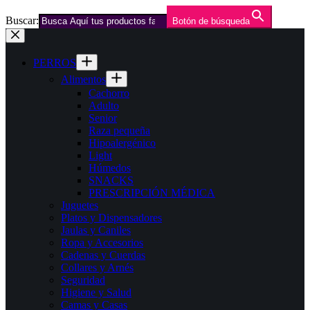
Buscar:
Botón de búsqueda
Saltar
al
contenido
PERROS
Alimentos
Cachorro
Adulto
Senior
Raza pequeña
Hipoalergénico
Light
Húmedos
SNACKS
PRESCRIPCIÓN MÉDICA
Juguetes
Platos y Dispensadores
Jaulas y Caniles
Ropa y Accesorios
Cadenas y Cuerdas
Collares y Arnés
Seguridad
Higiene y Salud
Camas y Casas