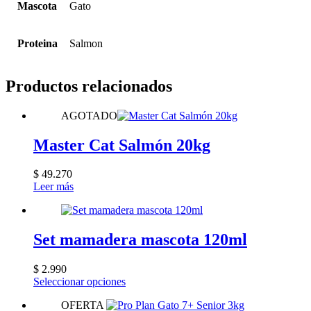
Mascota
Gato
Proteina
Salmon
Productos relacionados
AGOTADO
Master Cat Salmón 20kg
$
49.270
Leer más
Set mamadera mascota 120ml
$
2.990
Este
Seleccionar opciones
producto
OFERTA
tiene