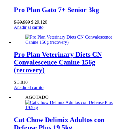
múltiples
variantes.
Pro Plan Gato 7+ Senior 3kg
Las
opciones
El
El
$
30.990
$
29.120
se
precio
precio
Añadir al carrito
pueden
original
actual
elegir
era:
es:
en
$ 30.990.
$ 29.120.
la
página
Pro Plan Veterinary Diets CN
de
producto
Convalescence Canine 156g
(recovery)
$
3.810
Añadir al carrito
AGOTADO
Cat Chow Delimix Adultos con
Defense Plus 19.5kg