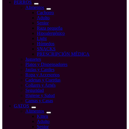
compra
PERROS
Alimentos
Cachorro
Adulto
Senior
Raza pequeña
Hipoalergénico
Light
Húmedos
SNACKS
PRESCRIPCIÓN MÉDICA
Juguetes
Platos y Dispensadores
Jaulas y Caniles
Ropa y Accesorios
Cadenas y Cuerdas
Collares y Arnés
Seguridad
Higiene y Salud
Camas y Casas
GATOS
Alimentos
Kitten
Adulto
Senior