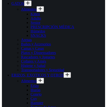
GATOS
Alimentos
Kitten
Adulto
Senior
PRESCRIPCIÓN MÉDICA
Húmedos
SNACKS
Arenas
Baños y Accesorios
Camas y Casas
Platos y Dispensadores
Rascadores y Juguetes
Collares y Arnés
Higiene y Salud
Transportadores y Seguridad
ERIZOS, EXOTICOS Y OTROS
Alimentos
Erizo
Hurón
Conejo
Cuy
Hamster