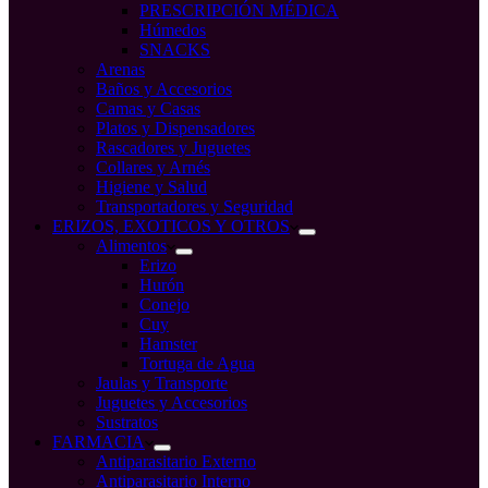
PRESCRIPCIÓN MÉDICA
Húmedos
SNACKS
Arenas
Baños y Accesorios
Camas y Casas
Platos y Dispensadores
Rascadores y Juguetes
Collares y Arnés
Higiene y Salud
Transportadores y Seguridad
ERIZOS, EXOTICOS Y OTROS
Alimentos
Erizo
Hurón
Conejo
Cuy
Hamster
Tortuga de Agua
Jaulas y Transporte
Juguetes y Accesorios
Sustratos
FARMACIA
Antiparasitario Externo
Antiparasitario Interno