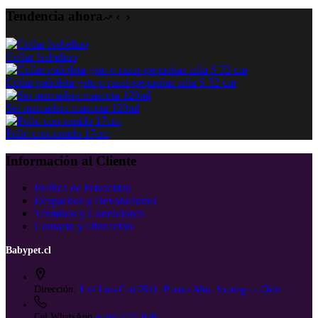
original
actual
producto
era:
es:
tiene
Tendencia ahora
$ 8.500.
$ 7.900.
múltiples
variantes.
Las
Collar Isabelino
opciones
se
Collar pañoleta gato o razas pequeñas talla S 32 cm
pueden
elegir
Set mamadera mascota 120ml
en
la
Pollo con sonido 17cm
página
de
Información al Cliente
producto
Política de Privacidad
Despachos y Devoluciones
Términos y Condiciones
Contacto y Ubicación
Babypet.cl
Dirección:
José Luis Coo 0541, Puente Alto, Santiago - Chile.
Cel WhatsApp
+569 7676 0385