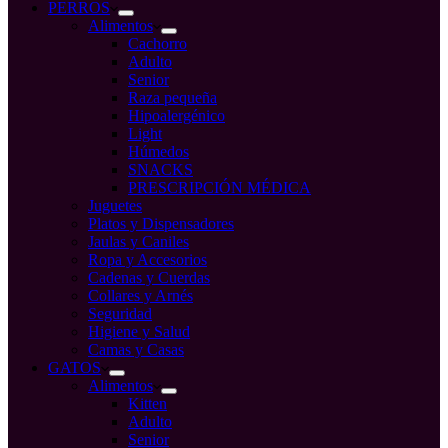
compra
PERROS
Alimentos
Cachorro
Adulto
Senior
Raza pequeña
Hipoalergénico
Light
Húmedos
SNACKS
PRESCRIPCIÓN MÉDICA
Juguetes
Platos y Dispensadores
Jaulas y Caniles
Ropa y Accesorios
Cadenas y Cuerdas
Collares y Arnés
Seguridad
Higiene y Salud
Camas y Casas
GATOS
Alimentos
Kitten
Adulto
Senior