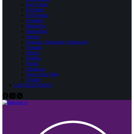
Easy Clean
Excellent
Fit Formula
Frontline
MasterCat
MasterDog
Mazuri
Naturals / Diamond / NutraGold
Nómade
Pipicat
ProPlan
Purina
Simparica
Taste of the Wild
Tropifit
LIQUIDACIONES