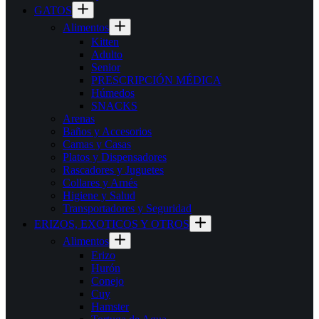
GATOS
Alimentos
Kitten
Adulto
Senior
PRESCRIPCIÓN MÉDICA
Húmedos
SNACKS
Arenas
Baños y Accesorios
Camas y Casas
Platos y Dispensadores
Rascadores y Juguetes
Collares y Arnés
Higiene y Salud
Transportadores y Seguridad
ERIZOS, EXOTICOS Y OTROS
Alimentos
Erizo
Hurón
Conejo
Cuy
Hamster