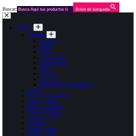
Buscar:
Botón de búsqueda
Saltar
al
contenido
PERROS
Alimentos
Cachorro
Adulto
Senior
Raza pequeña
Hipoalergénico
Light
Húmedos
SNACKS
PRESCRIPCIÓN MÉDICA
Juguetes
Platos y Dispensadores
Jaulas y Caniles
Ropa y Accesorios
Cadenas y Cuerdas
Collares y Arnés
Seguridad
Higiene y Salud
Camas y Casas