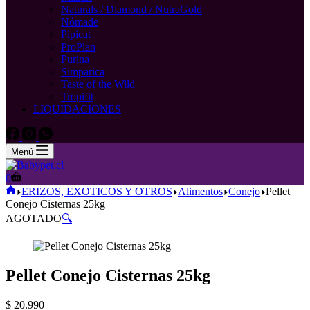
Naturals / Diamond / NutraGold
Nómade
Pipicat
ProPlan
Purina
Simparica
Taste of the Wild
Tropifit
LIQUIDACIONES
Menú
Carro
0
de
Inicio
ERIZOS, EXOTICOS Y OTROS
Alimentos
Conejo
Pellet
compra
Conejo Cisternas 25kg
AGOTADO
🔍
Pellet Conejo Cisternas 25kg
$
20.990