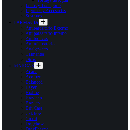
Tortuga de Agua
Jaulas y Transporte
Juguetes y Accesorios
Sustratos
FARMACIA
Antiparasitario Externo
Antiparasitario Interno
Antibióticos
Antinflamatorios
Analgésicos
Calmantes
Otros
MARCAS
Acana
Acomer
Balanced
Bayer
Bioline
Bravecto
Bravery
Brit Care
Catchow
Cremi
Dogchow
DragPharma