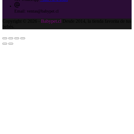
Email:
ventas@babypet.cl
Copyright © 2026 -
Babypet.cl
Desde 2014, la tienda favorita de tus
bebés.