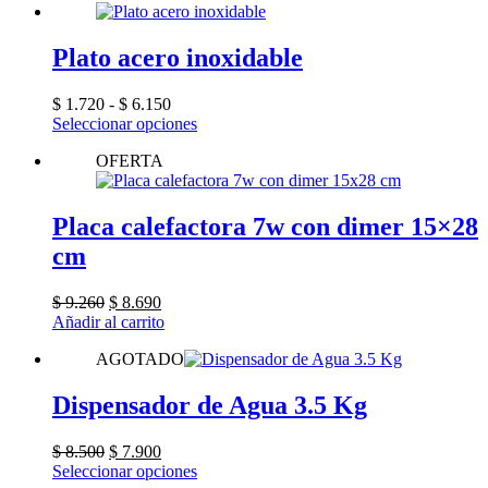
Plato acero inoxidable
Rango
$
1.720
-
$
6.150
de
Este
Seleccionar opciones
precios:
producto
OFERTA
desde
tiene
$ 1.720
múltiples
hasta
variantes.
$ 6.150
Las
Placa calefactora 7w con dimer 15×28
opciones
cm
se
pueden
elegir
El
El
$
9.260
$
8.690
en
precio
precio
Añadir al carrito
la
original
actual
página
AGOTADO
era:
es:
de
$ 9.260.
$ 8.690.
producto
Dispensador de Agua 3.5 Kg
El
El
$
8.500
$
7.900
precio
precio
Este
Seleccionar opciones