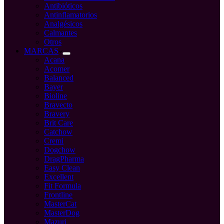
Antibióticos
Antinflamatorios
Analgésicos
Calmantes
Otros
MARCAS
Acana
Acomer
Balanced
Bayer
Bioline
Bravecto
Bravery
Brit Care
Catchow
Cremi
Dogchow
DragPharma
Easy Clean
Excellent
Fit Formula
Frontline
MasterCat
MasterDog
Mazuri