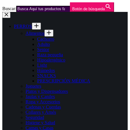
Buscar:
Botón de búsqueda
Saltar
al
contenido
PERROS
Alimentos
Cachorro
Adulto
Senior
Raza pequeña
Hipoalergénico
Light
Húmedos
SNACKS
PRESCRIPCIÓN MÉDICA
Juguetes
Platos y Dispensadores
Jaulas y Caniles
Ropa y Accesorios
Cadenas y Cuerdas
Collares y Arnés
Seguridad
Higiene y Salud
Camas y Casas