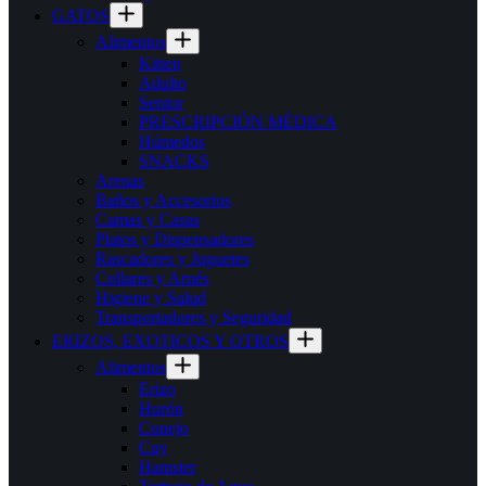
GATOS
Alimentos
Kitten
Adulto
Senior
PRESCRIPCIÓN MÉDICA
Húmedos
SNACKS
Arenas
Baños y Accesorios
Camas y Casas
Platos y Dispensadores
Rascadores y Juguetes
Collares y Arnés
Higiene y Salud
Transportadores y Seguridad
ERIZOS, EXOTICOS Y OTROS
Alimentos
Erizo
Hurón
Conejo
Cuy
Hamster