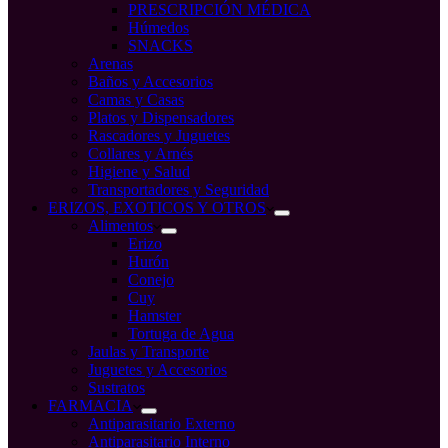
PRESCRIPCIÓN MÉDICA
Húmedos
SNACKS
Arenas
Baños y Accesorios
Camas y Casas
Platos y Dispensadores
Rascadores y Juguetes
Collares y Arnés
Higiene y Salud
Transportadores y Seguridad
ERIZOS, EXOTICOS Y OTROS
Alimentos
Erizo
Hurón
Conejo
Cuy
Hamster
Tortuga de Agua
Jaulas y Transporte
Juguetes y Accesorios
Sustratos
FARMACIA
Antiparasitario Externo
Antiparasitario Interno