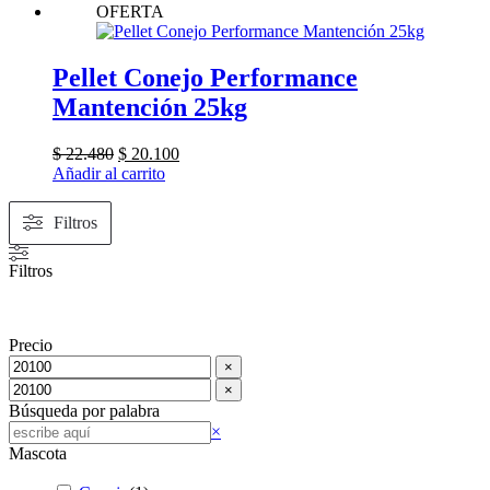
OFERTA
Pellet Conejo Performance
Mantención 25kg
El
El
$
22.480
$
20.100
precio
precio
Añadir al carrito
original
actual
era:
es:
Filtros
$ 22.480.
$ 20.100.
Filtros
Precio
×
×
Búsqueda por palabra
Buscar
×
Mascota