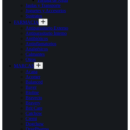
Tortuga de Agua
Jaulas y Transporte
Juguetes y Accesorios
Sustratos
FARMACIA
Antiparasitario Externo
Antiparasitario Interno
Antibióticos
Antinflamatorios
Analgésicos
Calmantes
Otros
MARCAS
Acana
Acomer
Balanced
Bayer
Bioline
Bravecto
Bravery
Brit Care
Catchow
Cremi
Dogchow
DragPharma