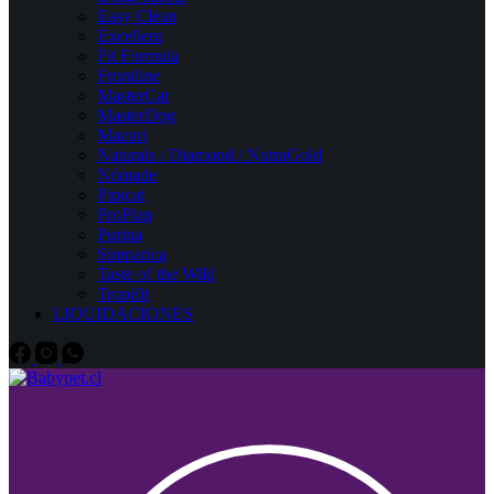
Easy Clean
Excellent
Fit Formula
Frontline
MasterCat
MasterDog
Mazuri
Naturals / Diamond / NutraGold
Nómade
Pipicat
ProPlan
Purina
Simparica
Taste of the Wild
Tropifit
LIQUIDACIONES