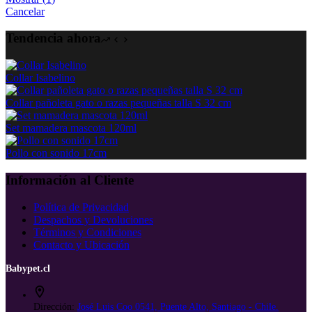
Cancelar
Tendencia ahora
Collar Isabelino
Collar pañoleta gato o razas pequeñas talla S 32 cm
Set mamadera mascota 120ml
Pollo con sonido 17cm
Información al Cliente
Política de Privacidad
Despachos y Devoluciones
Términos y Condiciones
Contacto y Ubicación
Babypet.cl
Dirección:
José Luis Coo 0541, Puente Alto, Santiago - Chile.