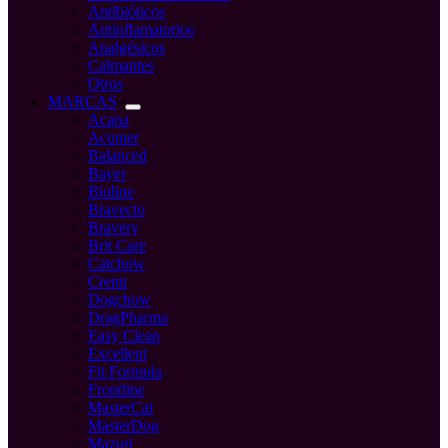
Antibióticos
Antinflamatorios
Analgésicos
Calmantes
Otros
MARCAS
Acana
Acomer
Balanced
Bayer
Bioline
Bravecto
Bravery
Brit Care
Catchow
Cremi
Dogchow
DragPharma
Easy Clean
Excellent
Fit Formula
Frontline
MasterCat
MasterDog
Mazuri