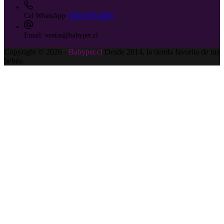
Cel WhatsApp
+569 7676 0385
Email:
ventas@babypet.cl
Copyright © 2026 -
Babypet.cl
Desde 2014, la tienda favorita de tus
bebés.