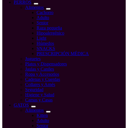
compra
PERROS
Alimentos
Cachorro
Adulto
Senior
Raza pequeña
Hipoalergénico
Light
Húmedos
SNACKS
PRESCRIPCIÓN MÉDICA
Juguetes
Platos y Dispensadores
Jaulas y Caniles
Ropa y Accesorios
Cadenas y Cuerdas
Collares y Arnés
Seguridad
Higiene y Salud
Camas y Casas
GATOS
Alimentos
Kitten
Adulto
Senior