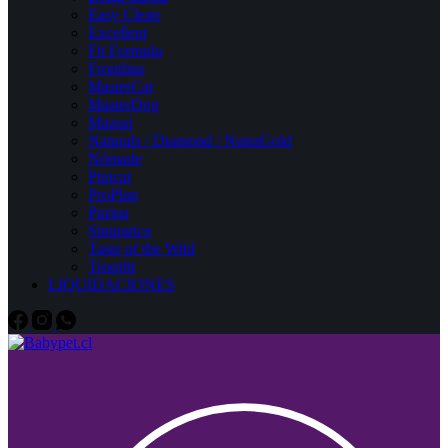
Easy Clean
Excellent
Fit Formula
Frontline
MasterCat
MasterDog
Mazuri
Naturals / Diamond / NutraGold
Nómade
Pipicat
ProPlan
Purina
Simparica
Taste of the Wild
Tropifit
LIQUIDACIONES