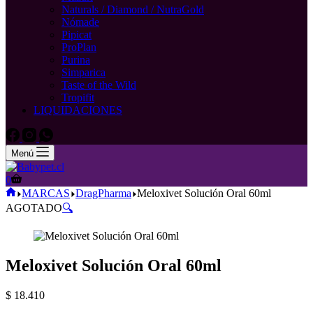
Naturals / Diamond / NutraGold
Nómade
Pipicat
ProPlan
Purina
Simparica
Taste of the Wild
Tropifit
LIQUIDACIONES
Menú
Carro
0
de
Inicio
MARCAS
DragPharma
Meloxivet Solución Oral 60ml
compra
AGOTADO
🔍
Meloxivet Solución Oral 60ml
$
18.410