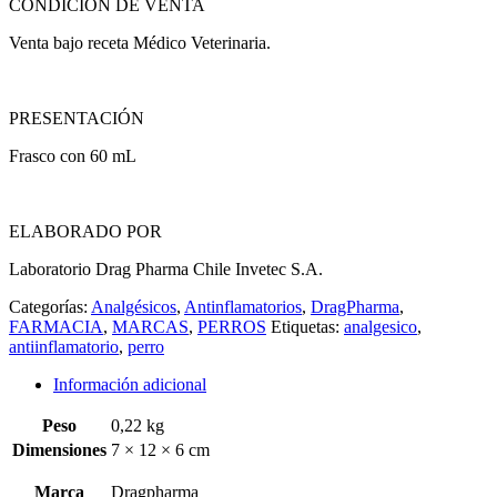
CONDICIÓN DE VENTA
Venta bajo receta Médico Veterinaria.
PRESENTACIÓN
Frasco con 60 mL
ELABORADO POR
Laboratorio Drag Pharma Chile Invetec S.A.
Categorías:
Analgésicos
,
Antinflamatorios
,
DragPharma
,
FARMACIA
,
MARCAS
,
PERROS
Etiquetas:
analgesico
,
antiinflamatorio
,
perro
Información adicional
Peso
0,22 kg
Dimensiones
7 × 12 × 6 cm
Marca
Dragpharma