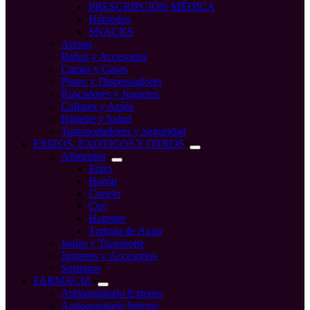
PRESCRIPCIÓN MÉDICA
Húmedos
SNACKS
Arenas
Baños y Accesorios
Camas y Casas
Platos y Dispensadores
Rascadores y Juguetes
Collares y Arnés
Higiene y Salud
Transportadores y Seguridad
ERIZOS, EXOTICOS Y OTROS
Alimentos
Erizo
Hurón
Conejo
Cuy
Hamster
Tortuga de Agua
Jaulas y Transporte
Juguetes y Accesorios
Sustratos
FARMACIA
Antiparasitario Externo
Antiparasitario Interno