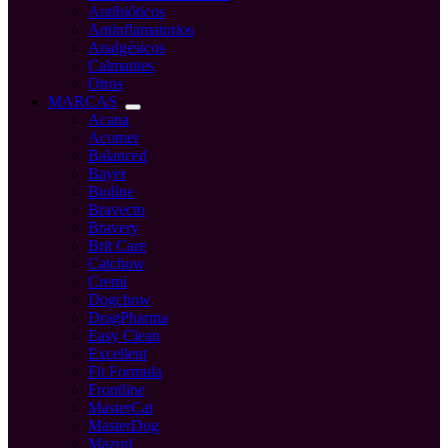
Antibióticos
Antinflamatorios
Analgésicos
Calmantes
Otros
MARCAS
Acana
Acomer
Balanced
Bayer
Bioline
Bravecto
Bravery
Brit Care
Catchow
Cremi
Dogchow
DragPharma
Easy Clean
Excellent
Fit Formula
Frontline
MasterCat
MasterDog
Mazuri