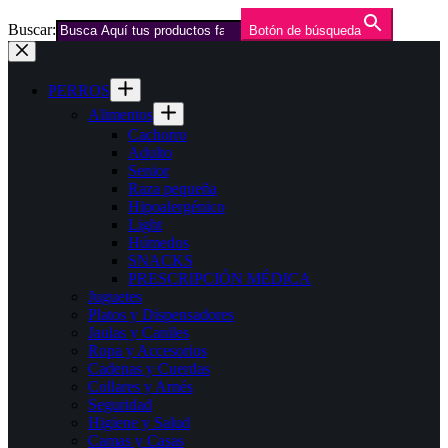
Buscar:
Botón de búsqueda
Saltar
al
contenido
PERROS
Alimentos
Cachorro
Adulto
Senior
Raza pequeña
Hipoalergénico
Light
Húmedos
SNACKS
PRESCRIPCIÓN MÉDICA
Juguetes
Platos y Dispensadores
Jaulas y Caniles
Ropa y Accesorios
Cadenas y Cuerdas
Collares y Arnés
Seguridad
Higiene y Salud
Camas y Casas