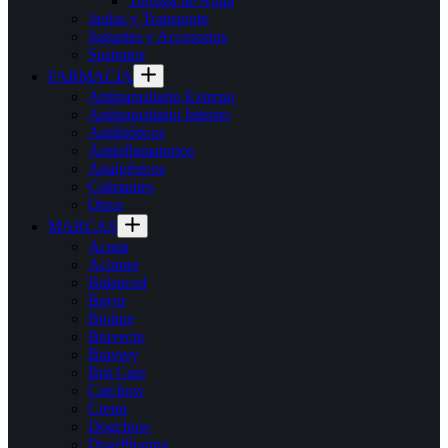
Tortuga de Agua
Jaulas y Transporte
Juguetes y Accesorios
Sustratos
FARMACIA
Antiparasitario Externo
Antiparasitario Interno
Antibióticos
Antinflamatorios
Analgésicos
Calmantes
Otros
MARCAS
Acana
Acomer
Balanced
Bayer
Bioline
Bravecto
Bravery
Brit Care
Catchow
Cremi
Dogchow
DragPharma