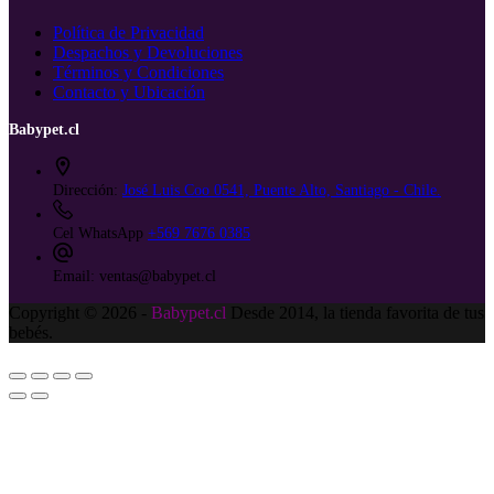
Política de Privacidad
Despachos y Devoluciones
Términos y Condiciones
Contacto y Ubicación
Babypet.cl
Dirección:
José Luis Coo 0541, Puente Alto, Santiago - Chile.
Cel WhatsApp
+569 7676 0385
Email:
ventas@babypet.cl
Copyright © 2026 -
Babypet.cl
Desde 2014, la tienda favorita de tus
bebés.