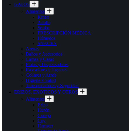
GATOS
Alimentos
Kitten
Adulto
Senior
PRESCRIPCIÓN MÉDICA
Húmedos
SNACKS
Arenas
Baños y Accesorios
Camas y Casas
Platos y Dispensadores
Rascadores y Juguetes
Collares y Arnés
Higiene y Salud
Transportadores y Seguridad
ERIZOS, EXOTICOS Y OTROS
Alimentos
Erizo
Hurón
Conejo
Cuy
Hamster