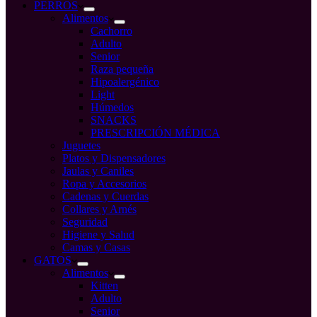
compra
PERROS
Alimentos
Cachorro
Adulto
Senior
Raza pequeña
Hipoalergénico
Light
Húmedos
SNACKS
PRESCRIPCIÓN MÉDICA
Juguetes
Platos y Dispensadores
Jaulas y Caniles
Ropa y Accesorios
Cadenas y Cuerdas
Collares y Arnés
Seguridad
Higiene y Salud
Camas y Casas
GATOS
Alimentos
Kitten
Adulto
Senior