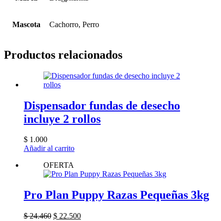
Mascota
Cachorro, Perro
Productos relacionados
Dispensador fundas de desecho
incluye 2 rollos
$
1.000
Añadir al carrito
OFERTA
Pro Plan Puppy Razas Pequeñas 3kg
El
El
$
24.460
$
22.500