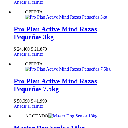
precio
precio
Añadir al carrito
original
actual
OFERTA
era:
es:
$ 24.460.
$ 22.500.
Pro Plan Active Mind Razas
Pequeñas 3kg
El
El
$
24.460
$
21.870
precio
precio
Añadir al carrito
original
actual
OFERTA
era:
es:
$ 24.460.
$ 21.870.
Pro Plan Active Mind Razas
Pequeñas 7.5kg
El
El
$
50.990
$
41.990
precio
precio
Añadir al carrito
original
actual
AGOTADO
era:
es:
$ 50.990.
$ 41.990.
Master Dog Senior 18kg