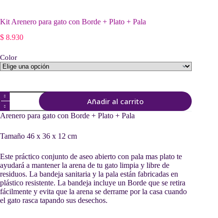
Kit Arenero para gato con Borde + Plato + Pala
$
8.930
Color
Kit
Añadir al carrito
Arenero
para
Arenero para gato con Borde + Plato + Pala
gato
con
Tamaño 46 x 36 x 12 cm
Borde
+
Plato
Este práctico conjunto de aseo abierto con pala mas plato te
+
ayudará a mantener la arena de tu gato limpia y libre de
Pala
residuos. La bandeja sanitaria y la pala están fabricadas en
cantidad
plástico resistente. La bandeja incluye un Borde que se retira
fácilmente y evita que la arena se derrame por la casa cuando
el gato rasca tapando sus desechos.