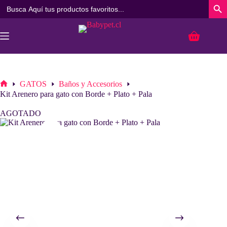
Buscar:
Botó
Saltar
al
Carro
contenido
de
compra
GATOS
Baños y Accesorios
Inicio
Kit Arenero para gato con Borde + Plato + Pala
AGOTADO