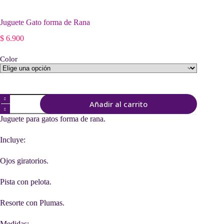
Juguete Gato forma de Rana
$
6.900
Color
Juguete
Añadir al carrito
Gato
forma
Juguete para gatos forma de rana.
de
Rana
Incluye:
cantidad
Ojos giratorios.
Pista con pelota.
Resorte con Plumas.
Medidas: