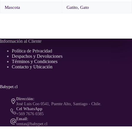
Mascota
Gatito, Gato
Información al Cliente
Política de Privacidad
Despachos y Devoluciones
Términos y Condiciones
Contacto y Ubicación
Babypet.cl
Dirección:
José Luis Coo 0541, Puente Alto, Santiago - Chile.
Cel WhatsApp
+569 7676 0385
Email:
ventas@babypet.cl
Copyright © 2026 -
Babypet.cl
Desde 2014, la tienda favorita