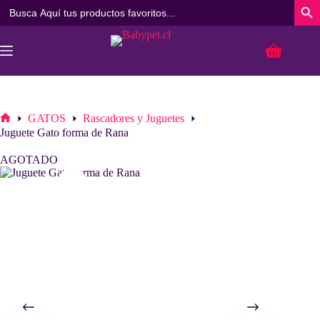
Buscar:
Botó
Saltar
al
Carro
contenido
de
compra
GATOS
Rascadores y Juguetes
Inicio
Juguete Gato forma de Rana
AGOTADO