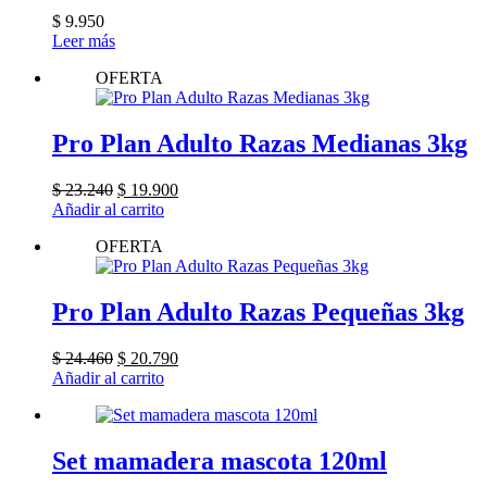
$
9.950
Leer más
OFERTA
Pro Plan Adulto Razas Medianas 3kg
El
El
$
23.240
$
19.900
precio
precio
Añadir al carrito
original
actual
OFERTA
era:
es:
$ 23.240.
$ 19.900.
Pro Plan Adulto Razas Pequeñas 3kg
El
El
$
24.460
$
20.790
precio
precio
Añadir al carrito
original
actual
era:
es:
$ 24.460.
$ 20.790.
Set mamadera mascota 120ml