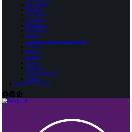
Easy Clean
Excellent
Fit Formula
Frontline
MasterCat
MasterDog
Mazuri
Naturals / Diamond / NutraGold
Nómade
Pipicat
ProPlan
Purina
Simparica
Taste of the Wild
Tropifit
LIQUIDACIONES