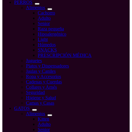
compra
PERROS
Alimentos
Cachorro
Adulto
Senior
Raza pequeña
Hipoalergénico
Light
Húmedos
SNACKS
PRESCRIPCIÓN MÉDICA
Juguetes
Platos y Dispensadores
Jaulas y Caniles
Ropa y Accesorios
Cadenas y Cuerdas
Collares y Arnés
Seguridad
Higiene y Salud
Camas y Casas
GATOS
Alimentos
Kitten
Adulto
Senior