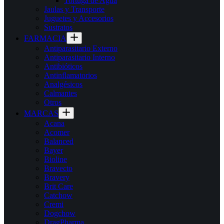
Tortuga de Agua
Jaulas y Transporte
Juguetes y Accesorios
Sustratos
FARMACIA
Antiparasitario Externo
Antiparasitario Interno
Antibióticos
Antinflamatorios
Analgésicos
Calmantes
Otros
MARCAS
Acana
Acomer
Balanced
Bayer
Bioline
Bravecto
Bravery
Brit Care
Catchow
Cremi
Dogchow
DragPharma