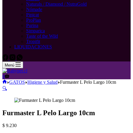
Naturals / Diamond / NutraGold
Nómade
Pipicat
ProPlan
Purina
Simparica
Taste of the Wild
Tropifit
LIQUIDACIONES
Menú
Carro
0
de
Inicio
GATOS
Higiene y Salud
Furmaster L Pelo Largo 10cm
compra
🔍
Furmaster L Pelo Largo 10cm
$
9.230