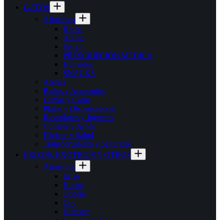
GATOS
Alimentos
Kitten
Adulto
Senior
PRESCRIPCIÓN MÉDICA
Húmedos
SNACKS
Arenas
Baños y Accesorios
Camas y Casas
Platos y Dispensadores
Rascadores y Juguetes
Collares y Arnés
Higiene y Salud
Transportadores y Seguridad
ERIZOS, EXOTICOS Y OTROS
Alimentos
Erizo
Hurón
Conejo
Cuy
Hamster