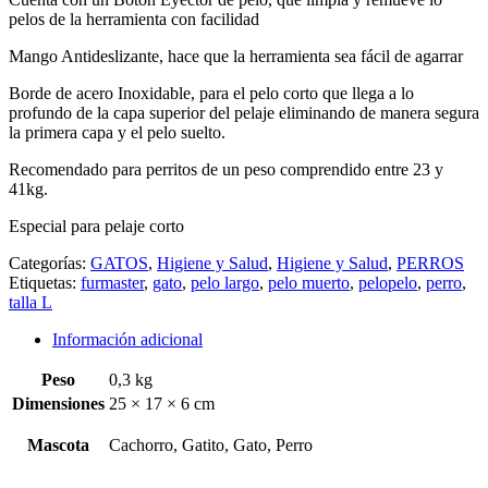
pelos de la herramienta con facilidad
Mango Antideslizante, hace que la herramienta sea fácil de agarrar
Borde de acero Inoxidable, para el pelo corto que llega a lo
profundo de la capa superior del pelaje eliminando de manera segura
la primera capa y el pelo suelto.
Recomendado para perritos de un peso comprendido entre 23 y
41kg.
Especial para pelaje corto
Categorías:
GATOS
,
Higiene y Salud
,
Higiene y Salud
,
PERROS
Etiquetas:
furmaster
,
gato
,
pelo largo
,
pelo muerto
,
pelopelo
,
perro
,
talla L
Información adicional
Peso
0,3 kg
Dimensiones
25 × 17 × 6 cm
Mascota
Cachorro, Gatito, Gato, Perro