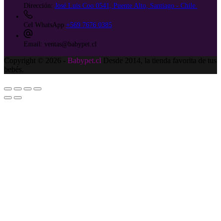
Dirección:
José Luis Coo 0541, Puente Alto, Santiago - Chile.
Cel WhatsApp
+569 7676 0385
Email:
ventas@babypet.cl
Copyright © 2026 -
Babypet.cl
Desde 2014, la tienda favorita de tus
bebés.