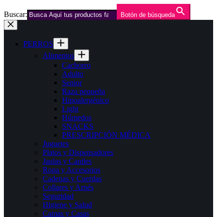
Buscar:
Botón de búsqueda
Saltar
al
contenido
PERROS
Alimentos
Cachorro
Adulto
Senior
Raza pequeña
Hipoalergénico
Light
Húmedos
SNACKS
PRESCRIPCIÓN MÉDICA
Juguetes
Platos y Dispensadores
Jaulas y Caniles
Ropa y Accesorios
Cadenas y Cuerdas
Collares y Arnés
Seguridad
Higiene y Salud
Camas y Casas