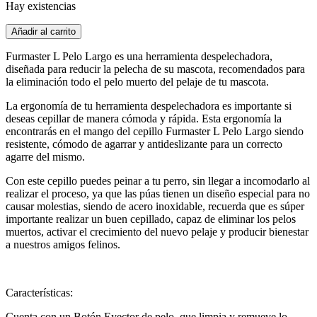
Hay existencias
Furmaster
Añadir al carrito
L
Pelo
Furmaster L Pelo Largo es una herramienta despelechadora,
Largo
diseñada para reducir la pelecha de su mascota, recomendados para
10cm
la eliminación todo el pelo muerto del pelaje de tu mascota.
cantidad
La ergonomía de tu herramienta despelechadora es importante si
deseas cepillar de manera cómoda y rápida. Esta ergonomía la
encontrarás en el mango del cepillo Furmaster L Pelo Largo siendo
resistente, cómodo de agarrar y antideslizante para un correcto
agarre del mismo.
Con este cepillo puedes peinar a tu perro, sin llegar a incomodarlo al
realizar el proceso, ya que las púas tienen un diseño especial para no
causar molestias, siendo de acero inoxidable, recuerda que es súper
importante realizar un buen cepillado, capaz de eliminar los pelos
muertos, activar el crecimiento del nuevo pelaje y producir bienestar
a nuestros amigos felinos.
Características:
Cuenta con un Botón Eyector de pelo, que limpia y remueve lo