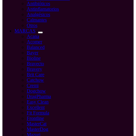
Antibióticos
Antinflamatorios
Analgésicos
Calmantes
Otros
MARCAS
Acana
Acomer
Balanced
Bayer
Bioline
Bravecto
Bravery
Brit Care
Catchow
Cremi
Dogchow
DragPharma
Easy Clean
Excellent
Fit Formula
Frontline
MasterCat
MasterDog
Mazuri