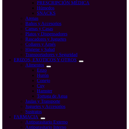
PRESCRIPCIÓN MÉDICA
Húmedos
SNACKS
Arenas
Baños y Accesorios
Camas y Casas
Platos y Dispensadores
Rascadores y Juguetes
Collares y Arnés
Higiene y Salud
Transportadores y Seguridad
ERIZOS, EXOTICOS Y OTROS
Alimentos
Erizo
Hurón
Conejo
Cuy
Hamster
Tortuga de Agua
Jaulas y Transporte
Juguetes y Accesorios
Sustratos
FARMACIA
Antiparasitario Externo
Antiparasitario Interno