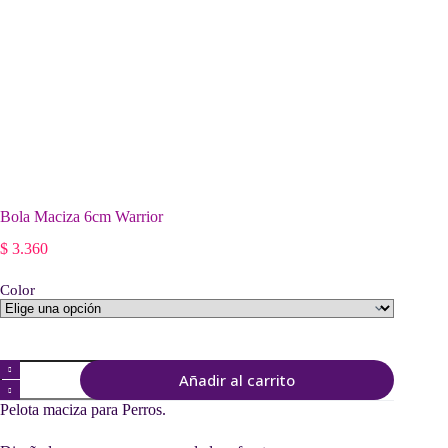
Bola Maciza 6cm Warrior
$
3.360
Color
Bola
Añadir al carrito
Maciza
6cm
Pelota maciza para Perros.
Warrior
cantidad