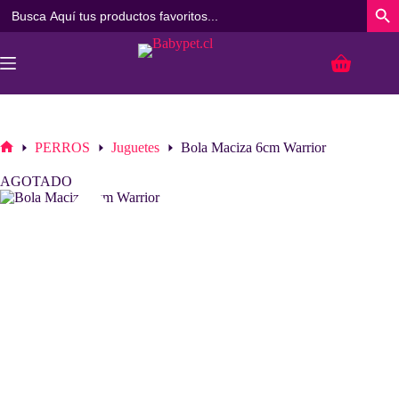
Buscar:
Botó
Saltar
al
Carro
contenido
de
compra
PERROS
Juguetes
Bola Maciza 6cm Warrior
Inicio
AGOTADO