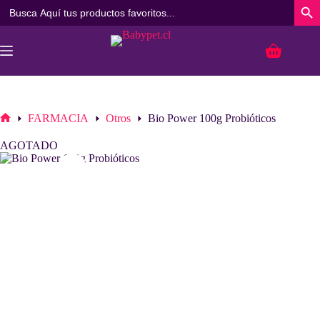
Buscar:
Botó
Saltar
al
Carro
contenido
de
compra
FARMACIA
Otros
Bio Power 100g Probióticos
Inicio
AGOTADO