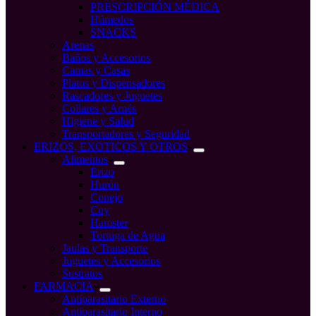
PRESCRIPCIÓN MÉDICA
Húmedos
SNACKS
Arenas
Baños y Accesorios
Camas y Casas
Platos y Dispensadores
Rascadores y Juguetes
Collares y Arnés
Higiene y Salud
Transportadores y Seguridad
ERIZOS, EXOTICOS Y OTROS
Alimentos
Erizo
Hurón
Conejo
Cuy
Hamster
Tortuga de Agua
Jaulas y Transporte
Juguetes y Accesorios
Sustratos
FARMACIA
Antiparasitario Externo
Antiparasitario Interno