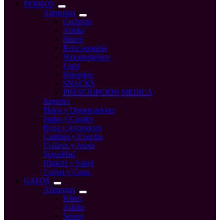
compra
PERROS
Alimentos
Cachorro
Adulto
Senior
Raza pequeña
Hipoalergénico
Light
Húmedos
SNACKS
PRESCRIPCIÓN MÉDICA
Juguetes
Platos y Dispensadores
Jaulas y Caniles
Ropa y Accesorios
Cadenas y Cuerdas
Collares y Arnés
Seguridad
Higiene y Salud
Camas y Casas
GATOS
Alimentos
Kitten
Adulto
Senior