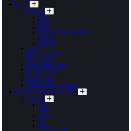
GATOS
Alimentos
Kitten
Adulto
Senior
PRESCRIPCIÓN MÉDICA
Húmedos
SNACKS
Arenas
Baños y Accesorios
Camas y Casas
Platos y Dispensadores
Rascadores y Juguetes
Collares y Arnés
Higiene y Salud
Transportadores y Seguridad
ERIZOS, EXOTICOS Y OTROS
Alimentos
Erizo
Hurón
Conejo
Cuy
Hamster