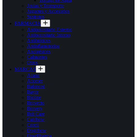
Tortuga de Agua
Jaulas y Transporte
Juguetes y Accesorios
Sustratos
FARMACIA
Antiparasitario Externo
Antiparasitario Interno
Antibióticos
Antinflamatorios
Analgésicos
Calmantes
Otros
MARCAS
Acana
Acomer
Balanced
Bayer
Bioline
Bravecto
Bravery
Brit Care
Catchow
Cremi
Dogchow
DragPharma