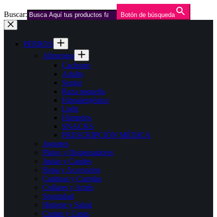
Buscar:
Botón de búsqueda
Saltar
al
contenido
PERROS
Alimentos
Cachorro
Adulto
Senior
Raza pequeña
Hipoalergénico
Light
Húmedos
SNACKS
PRESCRIPCIÓN MÉDICA
Juguetes
Platos y Dispensadores
Jaulas y Caniles
Ropa y Accesorios
Cadenas y Cuerdas
Collares y Arnés
Seguridad
Higiene y Salud
Camas y Casas