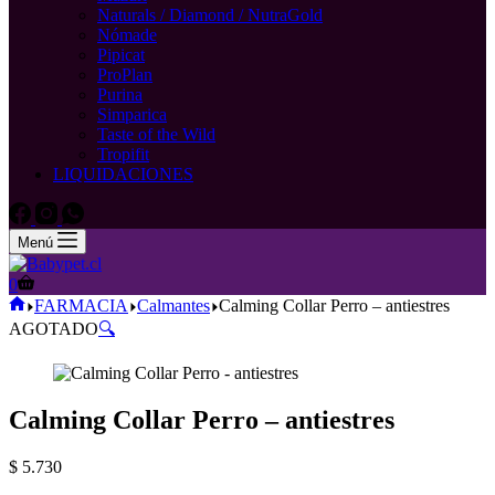
Naturals / Diamond / NutraGold
Nómade
Pipicat
ProPlan
Purina
Simparica
Taste of the Wild
Tropifit
LIQUIDACIONES
Menú
Carro
0
de
Inicio
FARMACIA
Calmantes
Calming Collar Perro – antiestres
compra
AGOTADO
🔍
Calming Collar Perro – antiestres
$
5.730