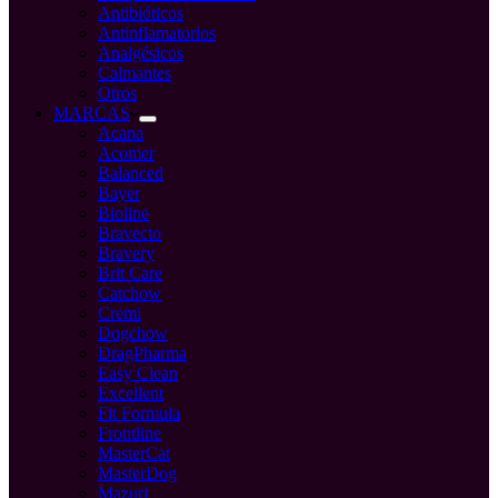
Antibióticos
Antinflamatorios
Analgésicos
Calmantes
Otros
MARCAS
Acana
Acomer
Balanced
Bayer
Bioline
Bravecto
Bravery
Brit Care
Catchow
Cremi
Dogchow
DragPharma
Easy Clean
Excellent
Fit Formula
Frontline
MasterCat
MasterDog
Mazuri