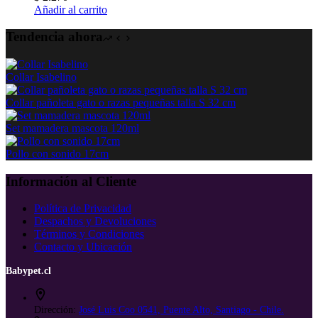
Añadir al carrito
Tendencia ahora
Collar Isabelino
Collar pañoleta gato o razas pequeñas talla S 32 cm
Set mamadera mascota 120ml
Pollo con sonido 17cm
Información al Cliente
Política de Privacidad
Despachos y Devoluciones
Términos y Condiciones
Contacto y Ubicación
Babypet.cl
Dirección:
José Luis Coo 0541, Puente Alto, Santiago - Chile.