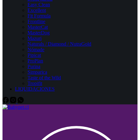
Easy Clean
Excellent
Fit Formula
Frontline
MasterCat
MasterDog
Mazuri
Naturals / Diamond / NutraGold
Nómade
Pipicat
ProPlan
Purina
Simparica
Taste of the Wild
Tropifit
LIQUIDACIONES