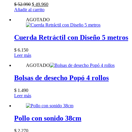
El
El
$
52.990
$
49.960
precio
precio
Añadir al carrito
original
actual
AGOTADO
era:
es:
$ 52.990.
$ 49.960.
Cuerda Retráctil con Diseño 5 metros
$
6.150
Leer más
AGOTADO
Bolsas de desecho Popó 4 rollos
$
1.490
Leer más
Pollo con sonido 38cm
$
2.270