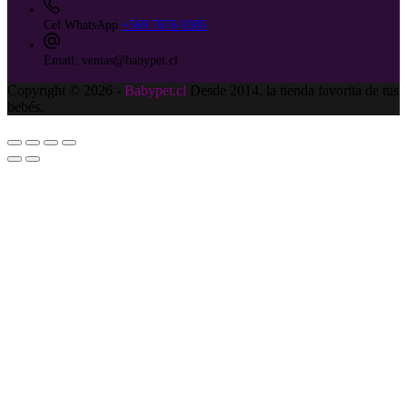
Cel WhatsApp
+569 7676 0385
Email:
ventas@babypet.cl
Copyright © 2026 -
Babypet.cl
Desde 2014, la tienda favorita de tus
bebés.