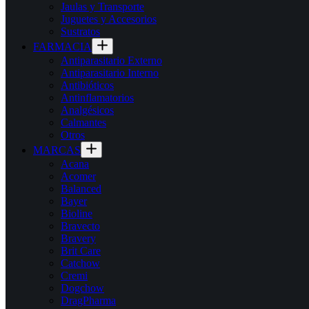
Jaulas y Transporte
Juguetes y Accesorios
Sustratos
FARMACIA
Antiparasitario Externo
Antiparasitario Interno
Antibióticos
Antinflamatorios
Analgésicos
Calmantes
Otros
MARCAS
Acana
Acomer
Balanced
Bayer
Bioline
Bravecto
Bravery
Brit Care
Catchow
Cremi
Dogchow
DragPharma