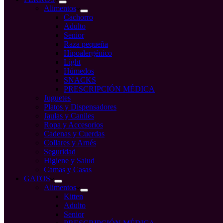
Alimentos
Cachorro
Adulto
Senior
Raza pequeña
Hipoalergénico
Light
Húmedos
SNACKS
PRESCRIPCIÓN MÉDICA
Juguetes
Platos y Dispensadores
Jaulas y Caniles
Ropa y Accesorios
Cadenas y Cuerdas
Collares y Arnés
Seguridad
Higiene y Salud
Camas y Casas
GATOS
Alimentos
Kitten
Adulto
Senior