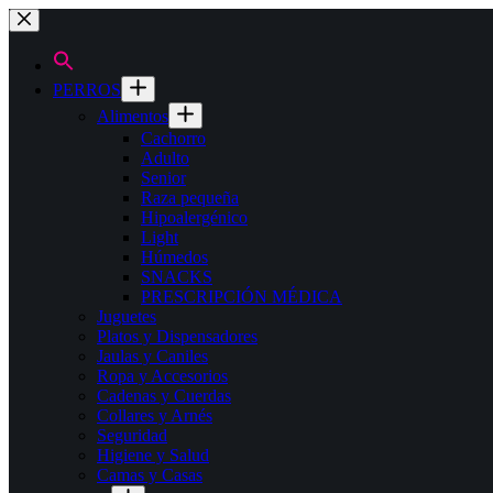
Saltar
al
contenido
PERROS
Alimentos
Cachorro
Adulto
Senior
Raza pequeña
Hipoalergénico
Light
Húmedos
SNACKS
PRESCRIPCIÓN MÉDICA
Juguetes
Platos y Dispensadores
Jaulas y Caniles
Ropa y Accesorios
Cadenas y Cuerdas
Collares y Arnés
Seguridad
Higiene y Salud
Camas y Casas