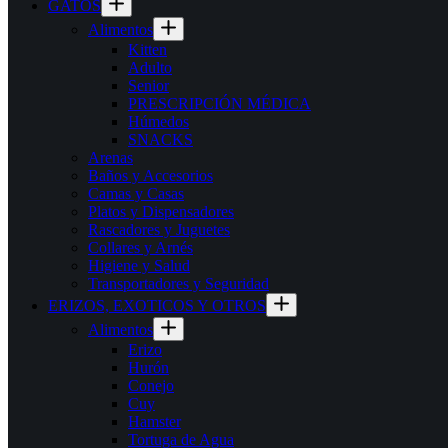
GATOS
Alimentos
Kitten
Adulto
Senior
PRESCRIPCIÓN MÉDICA
Húmedos
SNACKS
Arenas
Baños y Accesorios
Camas y Casas
Platos y Dispensadores
Rascadores y Juguetes
Collares y Arnés
Higiene y Salud
Transportadores y Seguridad
ERIZOS, EXOTICOS Y OTROS
Alimentos
Erizo
Hurón
Conejo
Cuy
Hamster
Tortuga de Agua