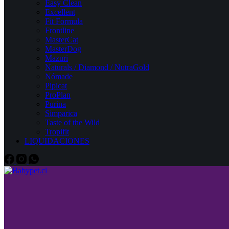
Easy Clean
Excellent
Fit Formula
Frontline
MasterCat
MasterDog
Mazuri
Naturals / Diamond / NutraGold
Nómade
Pipicat
ProPlan
Purina
Simparica
Taste of the Wild
Tropifit
LIQUIDACIONES