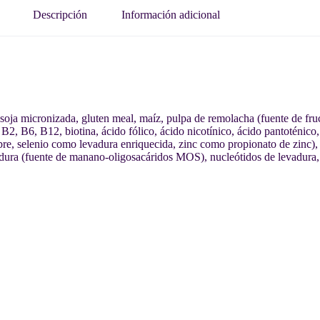
Descripción
Información adicional
de soja micronizada, gluten meal, maíz, pulpa de remolacha (fuente de fr
B2, B6, B12, biotina, ácido fólico, ácido nicotínico, ácido pantoténico,
 selenio como levadura enriquecida, zinc como propionato de zinc), inu
dura (fuente de manano-oligosacáridos MOS), nucleótidos de levadura, 