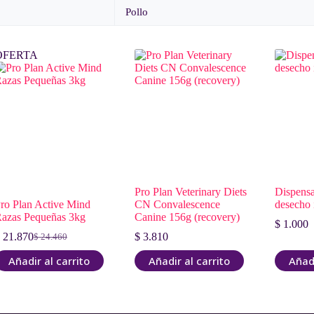
Pollo
OFERTA
Pro Plan Veterinary Diets
Dispensa
ro Plan Active Mind
CN Convalescence
desecho 
azas Pequeñas 3kg
Canine 156g (recovery)
$
1.000
21.870
$
3.810
$
24.460
El
El
precio
precio
Añadir al carrito
Añadir al carrito
Añadi
original
actual
era:
es:
$ 24.460.
$ 21.870.