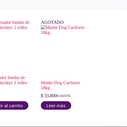
AGOTADO
dor fundas de
incluye 2 rollos
Master Dog Cachorro
18kg
$
33.800
$
34.970
El
El
precio
precio
r al carrito
Leer más
original
actual
era:
es:
$ 34.970.
$ 33.800.