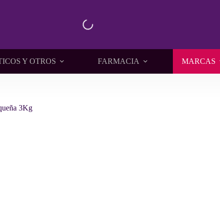
TICOS Y OTROS
FARMACIA
MARCAS
equeña 3Kg