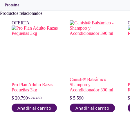
Proteina
Productos relacionados
OFERTA
Canish® Balsámico –
Pro Plan Adulto Razas
Shampoo y
P
Pequeñas 3kg
Acondicionador 390 ml
R
$
20.790
$
5.590
$
$
24.460
El
El
precio
precio
Añadir al carrito
Añadir al carrito
original
actual
era:
es:
$ 24.460.
$ 20.790.