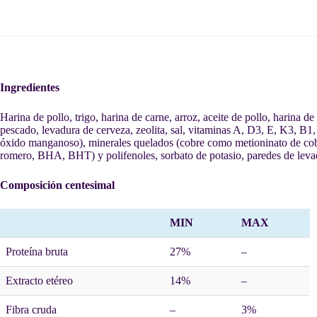
Ingredientes
Harina de pollo, trigo, harina de carne, arroz, aceite de pollo, harina 
pescado, levadura de cerveza, zeolita, sal, vitaminas A, D3, E, K3, B1, 
óxido manganoso), minerales quelados (cobre como metioninato de cobre,
romero, BHA, BHT) y polifenoles, sorbato de potasio, paredes de leva
Composición centesimal
MIN
MAX
Proteína bruta
27%
–
Extracto etéreo
14%
–
Fibra cruda
–
3%