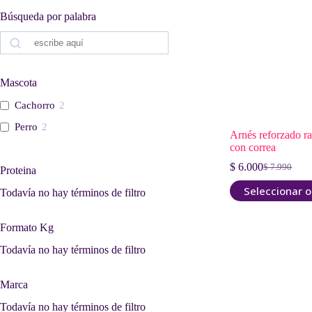
Búsqueda por palabra
Buscar
Mascota
Cachorro
2
Perro
2
Arnés reforzado r
con correa
$
6.000
$
7.990
Proteina
El
El
precio
precio
Este
Seleccionar 
Todavía no hay términos de filtro
original
actual
producto
era:
es:
tiene
$ 7.990.
$ 6.000.
múltiples
Formato Kg
variantes.
Las
Todavía no hay términos de filtro
opciones
se
Marca
pueden
elegir
Todavía no hay términos de filtro
en