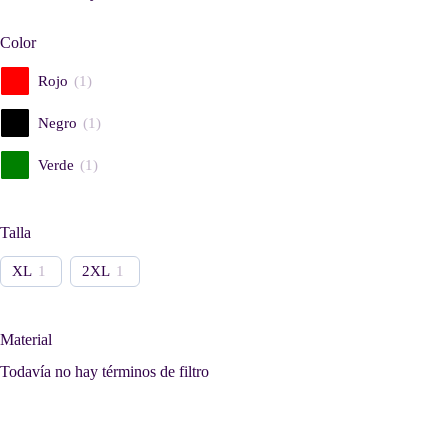
la
página
Color
de
producto
Rojo
(
1
)
Negro
(
1
)
Verde
(
1
)
Talla
XL
1
2XL
1
Material
Todavía no hay términos de filtro