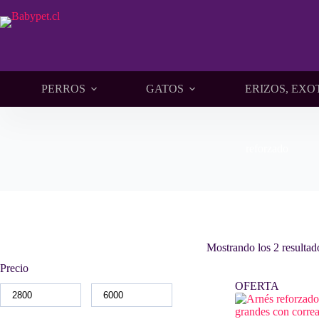
Saltar
al
contenido
PERROS
GATOS
ERIZOS, EXO
reforzado
Mostrando los 2 resultad
Precio
OFERTA