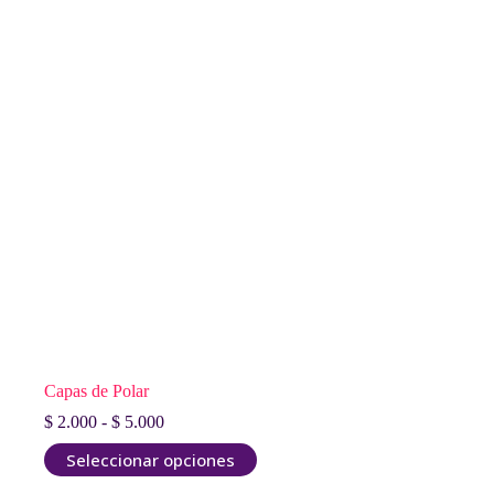
Capas de Polar
Rango
$
2.000
-
$
5.000
de
Este
Seleccionar opciones
precios:
producto
desde
tiene