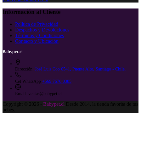
Información al Cliente
Política de Privacidad
Despachos y Devoluciones
Términos y Condiciones
Contacto y Ubicación
Babypet.cl
Dirección:
José Luis Coo 0541, Puente Alto, Santiago - Chile.
Cel WhatsApp
+569 7676 0385
Email:
ventas@babypet.cl
Copyright © 2026 -
Babypet.cl
Desde 2014, la tienda favorita de tus
bebés.