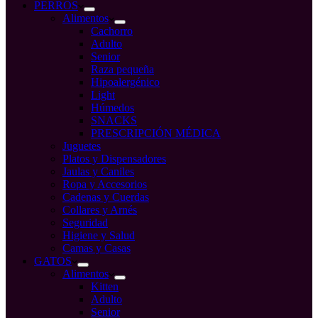
compra
PERROS
Alimentos
Cachorro
Adulto
Senior
Raza pequeña
Hipoalergénico
Light
Húmedos
SNACKS
PRESCRIPCIÓN MÉDICA
Juguetes
Platos y Dispensadores
Jaulas y Caniles
Ropa y Accesorios
Cadenas y Cuerdas
Collares y Arnés
Seguridad
Higiene y Salud
Camas y Casas
GATOS
Alimentos
Kitten
Adulto
Senior