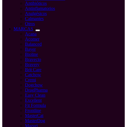
Antibióticos
Antinflamatorios
Analgésicos
Calmantes
Otros
MARCAS
Acana
Acomer
Balanced
Bayer
Bioline
Bravecto
Bravery
Brit Care
Catchow
Cremi
Dogchow
DragPharma
Easy Clean
Excellent
Fit Formula
Frontline
MasterCat
MasterDog
Mazuri