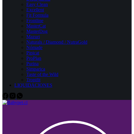
Easy Clean
Excellent
Fit Formula
Frontline
MasterCat
MasterDog
Mazuri
Naturals / Diamond / NutraGold
Nómade
Pipicat
ProPlan
Purina
Simparica
Taste of the Wild
Tropifit
LIQUIDACIONES