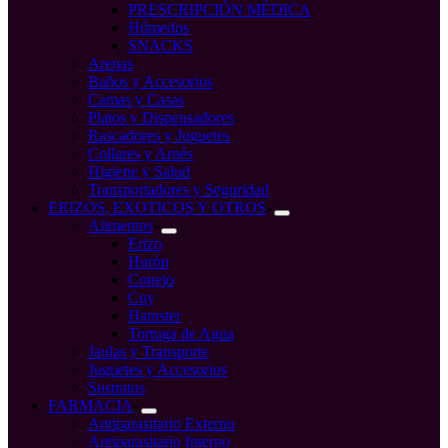
PRESCRIPCIÓN MÉDICA
Húmedos
SNACKS
Arenas
Baños y Accesorios
Camas y Casas
Platos y Dispensadores
Rascadores y Juguetes
Collares y Arnés
Higiene y Salud
Transportadores y Seguridad
ERIZOS, EXOTICOS Y OTROS
Alimentos
Erizo
Hurón
Conejo
Cuy
Hamster
Tortuga de Agua
Jaulas y Transporte
Juguetes y Accesorios
Sustratos
FARMACIA
Antiparasitario Externo
Antiparasitario Interno