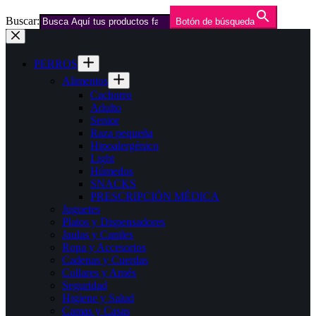
Buscar:
Botón de búsqueda
Saltar
al
contenido
PERROS
Alimentos
Cachorro
Adulto
Senior
Raza pequeña
Hipoalergénico
Light
Húmedos
SNACKS
PRESCRIPCIÓN MÉDICA
Juguetes
Platos y Dispensadores
Jaulas y Caniles
Ropa y Accesorios
Cadenas y Cuerdas
Collares y Arnés
Seguridad
Higiene y Salud
Camas y Casas