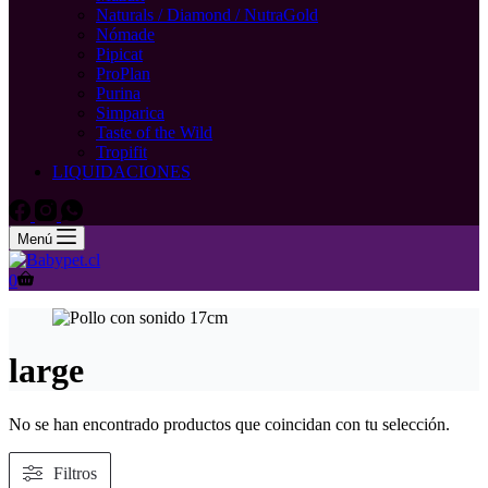
Naturals / Diamond / NutraGold
Nómade
Pipicat
ProPlan
Purina
Simparica
Taste of the Wild
Tropifit
LIQUIDACIONES
Menú
Carro
0
de
compra
large
No se han encontrado productos que coincidan con tu selección.
Filtros