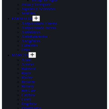
Tortuga de Agua
Jaulas y Transporte
Juguetes y Accesorios
Sustratos
FARMACIA
Antiparasitario Externo
Antiparasitario Interno
Antibióticos
Antinflamatorios
Analgésicos
Calmantes
Otros
MARCAS
Acana
Acomer
Balanced
Bayer
Bioline
Bravecto
Bravery
Brit Care
Catchow
Cremi
Dogchow
DragPharma