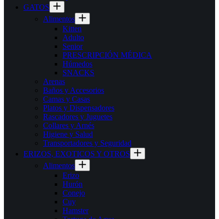
GATOS
Alimentos
Kitten
Adulto
Senior
PRESCRIPCIÓN MÉDICA
Húmedos
SNACKS
Arenas
Baños y Accesorios
Camas y Casas
Platos y Dispensadores
Rascadores y Juguetes
Collares y Arnés
Higiene y Salud
Transportadores y Seguridad
ERIZOS, EXOTICOS Y OTROS
Alimentos
Erizo
Hurón
Conejo
Cuy
Hamster