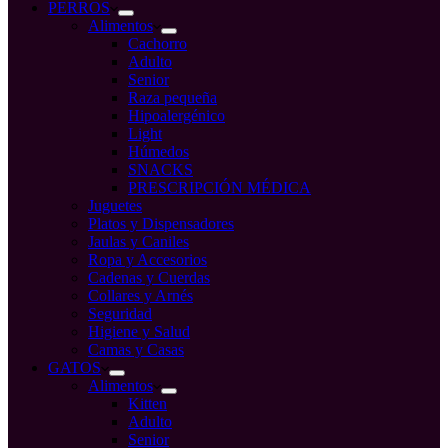
compra
PERROS
Alimentos
Cachorro
Adulto
Senior
Raza pequeña
Hipoalergénico
Light
Húmedos
SNACKS
PRESCRIPCIÓN MÉDICA
Juguetes
Platos y Dispensadores
Jaulas y Caniles
Ropa y Accesorios
Cadenas y Cuerdas
Collares y Arnés
Seguridad
Higiene y Salud
Camas y Casas
GATOS
Alimentos
Kitten
Adulto
Senior