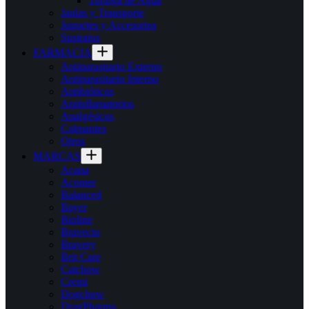
Tortuga de Agua
Jaulas y Transporte
Juguetes y Accesorios
Sustratos
FARMACIA
Antiparasitario Externo
Antiparasitario Interno
Antibióticos
Antinflamatorios
Analgésicos
Calmantes
Otros
MARCAS
Acana
Acomer
Balanced
Bayer
Bioline
Bravecto
Bravery
Brit Care
Catchow
Cremi
Dogchow
DragPharma