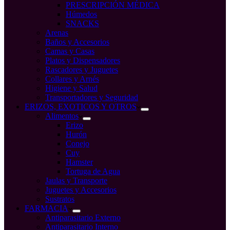
PRESCRIPCIÓN MÉDICA
Húmedos
SNACKS
Arenas
Baños y Accesorios
Camas y Casas
Platos y Dispensadores
Rascadores y Juguetes
Collares y Arnés
Higiene y Salud
Transportadores y Seguridad
ERIZOS, EXOTICOS Y OTROS
Alimentos
Erizo
Hurón
Conejo
Cuy
Hamster
Tortuga de Agua
Jaulas y Transporte
Juguetes y Accesorios
Sustratos
FARMACIA
Antiparasitario Externo
Antiparasitario Interno