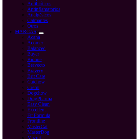
Antibióticos
Antinflamatorios
Analgésicos
Calmantes
Otros
MARCAS
Acana
Acomer
Balanced
Bayer
Bioline
Bravecto
Bravery
Brit Care
Catchow
Cremi
Dogchow
DragPharma
Easy Clean
Excellent
Fit Formula
Frontline
MasterCat
MasterDog
Mazuri