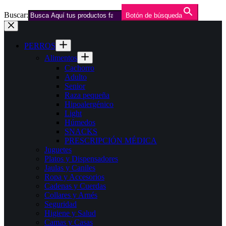
Buscar:
Botón de búsqueda
Saltar
al
contenido
PERROS
Alimentos
Cachorro
Adulto
Senior
Raza pequeña
Hipoalergénico
Light
Húmedos
SNACKS
PRESCRIPCIÓN MÉDICA
Juguetes
Platos y Dispensadores
Jaulas y Caniles
Ropa y Accesorios
Cadenas y Cuerdas
Collares y Arnés
Seguridad
Higiene y Salud
Camas y Casas