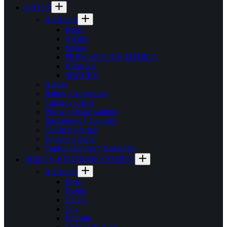
GATOS
Alimentos
Kitten
Adulto
Senior
PRESCRIPCIÓN MÉDICA
Húmedos
SNACKS
Arenas
Baños y Accesorios
Camas y Casas
Platos y Dispensadores
Rascadores y Juguetes
Collares y Arnés
Higiene y Salud
Transportadores y Seguridad
ERIZOS, EXOTICOS Y OTROS
Alimentos
Erizo
Hurón
Conejo
Cuy
Hamster