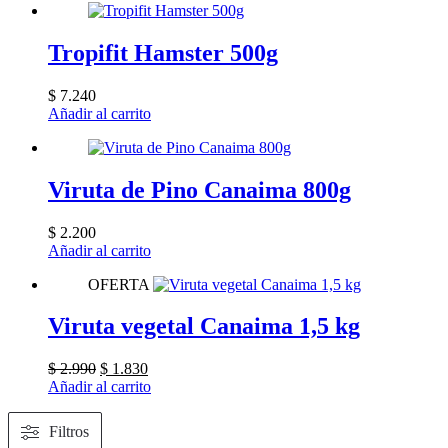
Tropifit Hamster 500g
$
7.240
Añadir al carrito
Viruta de Pino Canaima 800g
$
2.200
Añadir al carrito
OFERTA
Viruta vegetal Canaima 1,5 kg
El
El
$
2.990
$
1.830
precio
precio
Añadir al carrito
original
actual
era:
es:
Filtros
$ 2.990.
$ 1.830.