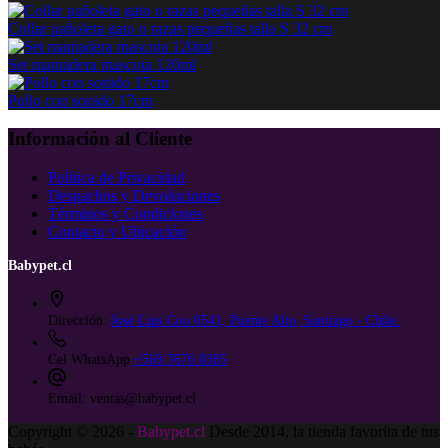
Collar pañoleta gato o razas pequeñas talla S 32 cm
Set mamadera mascota 120ml
Pollo con sonido 17cm
Información al Cliente
Política de Privacidad
Despachos y Devoluciones
Términos y Condiciones
Contacto y Ubicación
Babypet.cl
Dirección:
José Luis Coo 0541, Puente Alto, Santiago - Chile.
Cel WhatsApp
+569 7676 0385
Email:
ventas@babypet.cl
Copyright © 2026 -
Babypet.cl
Desde 2014, la tienda favorita de tus