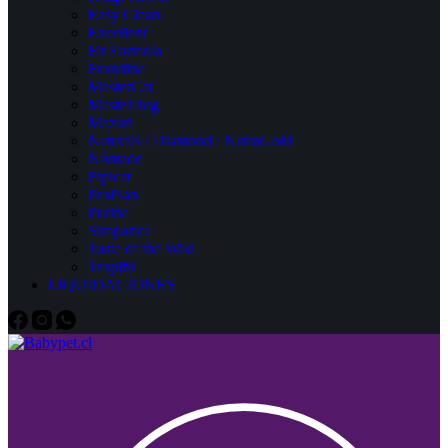
Easy Clean
Excellent
Fit Formula
Frontline
MasterCat
MasterDog
Mazuri
Naturals / Diamond / NutraGold
Nómade
Pipicat
ProPlan
Purina
Simparica
Taste of the Wild
Tropifit
LIQUIDACIONES