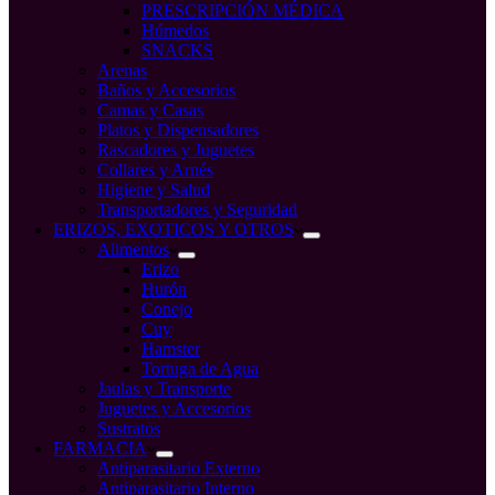
PRESCRIPCIÓN MÉDICA
Húmedos
SNACKS
Arenas
Baños y Accesorios
Camas y Casas
Platos y Dispensadores
Rascadores y Juguetes
Collares y Arnés
Higiene y Salud
Transportadores y Seguridad
ERIZOS, EXOTICOS Y OTROS
Alimentos
Erizo
Hurón
Conejo
Cuy
Hamster
Tortuga de Agua
Jaulas y Transporte
Juguetes y Accesorios
Sustratos
FARMACIA
Antiparasitario Externo
Antiparasitario Interno