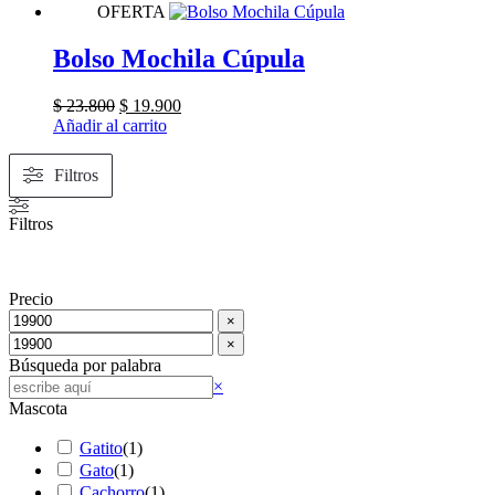
OFERTA
Bolso Mochila Cúpula
El
El
$
23.800
$
19.900
precio
precio
Añadir al carrito
original
actual
era:
es:
Filtros
$ 23.800.
$ 19.900.
Filtros
Precio
×
×
Búsqueda por palabra
Buscar
×
Mascota
Gatito
(
1
)
Gato
(
1
)
Cachorro
(
1
)