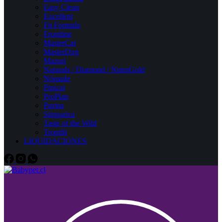
Easy Clean
Excellent
Fit Formula
Frontline
MasterCat
MasterDog
Mazuri
Naturals / Diamond / NutraGold
Nómade
Pipicat
ProPlan
Purina
Simparica
Taste of the Wild
Tropifit
LIQUIDACIONES