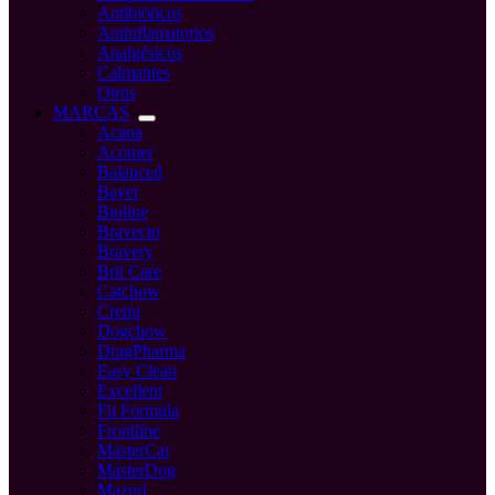
Antibióticos
Antinflamatorios
Analgésicos
Calmantes
Otros
MARCAS
Acana
Acomer
Balanced
Bayer
Bioline
Bravecto
Bravery
Brit Care
Catchow
Cremi
Dogchow
DragPharma
Easy Clean
Excellent
Fit Formula
Frontline
MasterCat
MasterDog
Mazuri