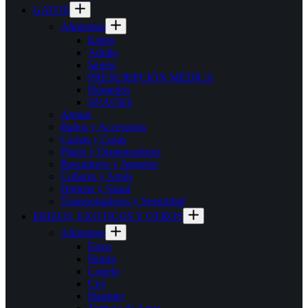
GATOS
Alimentos
Kitten
Adulto
Senior
PRESCRIPCIÓN MÉDICA
Húmedos
SNACKS
Arenas
Baños y Accesorios
Camas y Casas
Platos y Dispensadores
Rascadores y Juguetes
Collares y Arnés
Higiene y Salud
Transportadores y Seguridad
ERIZOS, EXOTICOS Y OTROS
Alimentos
Erizo
Hurón
Conejo
Cuy
Hamster