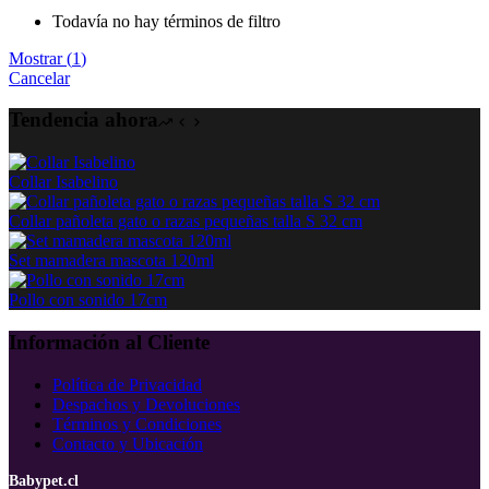
Todavía no hay términos de filtro
Mostrar
(
1
)
Cancelar
Tendencia ahora
Collar Isabelino
Collar pañoleta gato o razas pequeñas talla S 32 cm
Set mamadera mascota 120ml
Pollo con sonido 17cm
Información al Cliente
Política de Privacidad
Despachos y Devoluciones
Términos y Condiciones
Contacto y Ubicación
Babypet.cl