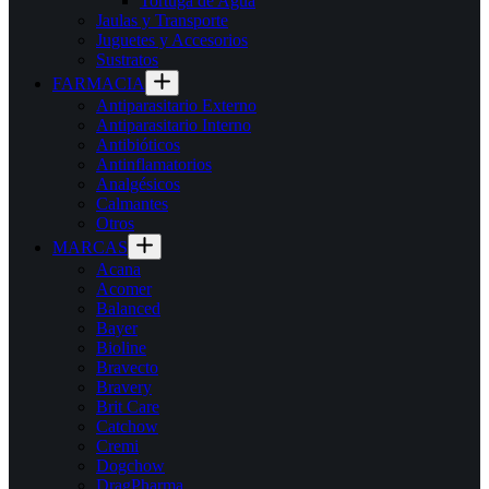
Tortuga de Agua
Jaulas y Transporte
Juguetes y Accesorios
Sustratos
FARMACIA
Antiparasitario Externo
Antiparasitario Interno
Antibióticos
Antinflamatorios
Analgésicos
Calmantes
Otros
MARCAS
Acana
Acomer
Balanced
Bayer
Bioline
Bravecto
Bravery
Brit Care
Catchow
Cremi
Dogchow
DragPharma