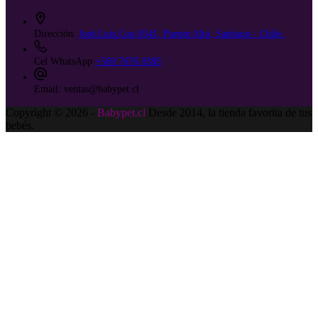
Dirección:
José Luis Coo 0541, Puente Alto, Santiago - Chile.
Cel WhatsApp
+569 7676 0385
Email:
ventas@babypet.cl
Copyright © 2026 -
Babypet.cl
Desde 2014, la tienda favorita de tus
bebés.