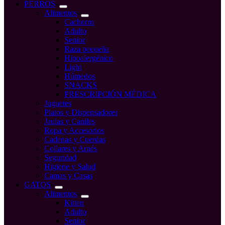
compra
PERROS
Alimentos
Cachorro
Adulto
Senior
Raza pequeña
Hipoalergénico
Light
Húmedos
SNACKS
PRESCRIPCIÓN MÉDICA
Juguetes
Platos y Dispensadores
Jaulas y Caniles
Ropa y Accesorios
Cadenas y Cuerdas
Collares y Arnés
Seguridad
Higiene y Salud
Camas y Casas
GATOS
Alimentos
Kitten
Adulto
Senior