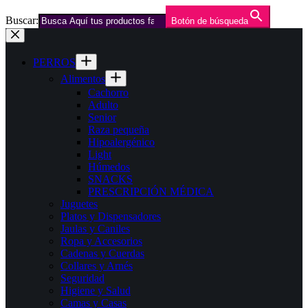
Buscar:
Botón de búsqueda
Saltar
al
contenido
PERROS
Alimentos
Cachorro
Adulto
Senior
Raza pequeña
Hipoalergénico
Light
Húmedos
SNACKS
PRESCRIPCIÓN MÉDICA
Juguetes
Platos y Dispensadores
Jaulas y Caniles
Ropa y Accesorios
Cadenas y Cuerdas
Collares y Arnés
Seguridad
Higiene y Salud
Camas y Casas