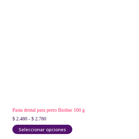
Pasta dental para perro Bioline 100 g
Rango
$
2.480
-
$
2.780
de
Este
Seleccionar opciones
precios:
producto
desde
tiene