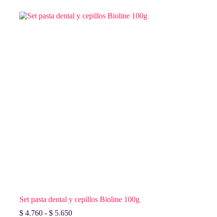
$ 2.480
múltiples
hasta
variantes.
$ 2.780
Las
opciones
se
pueden
elegir
en
la
página
de
producto
Set pasta dental y cepillos Bioline 100g
Rango
$
4.760
-
$
5.650