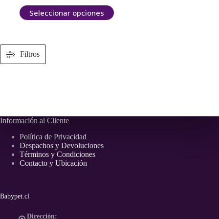
de
Este
Seleccionar opciones
precios:
producto
desde
tiene
$ 4.760
múltiples
hasta
variantes.
$ 5.650
Las
Filtros
opciones
se
pueden
elegir
en
la
página
Información al Cliente
de
producto
Política de Privacidad
Despachos y Devoluciones
Términos y Condiciones
Contacto y Ubicación
Babypet.cl
Dirección: