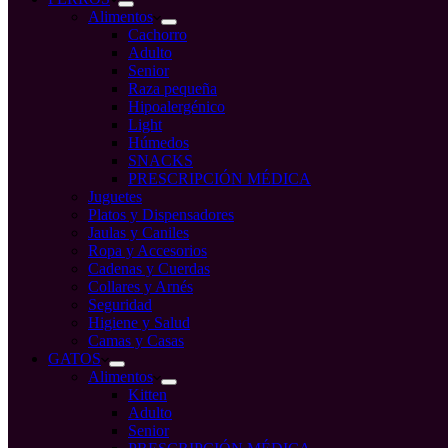
Alimentos
Cachorro
Adulto
Senior
Raza pequeña
Hipoalergénico
Light
Húmedos
SNACKS
PRESCRIPCIÓN MÉDICA
Juguetes
Platos y Dispensadores
Jaulas y Caniles
Ropa y Accesorios
Cadenas y Cuerdas
Collares y Arnés
Seguridad
Higiene y Salud
Camas y Casas
GATOS
Alimentos
Kitten
Adulto
Senior