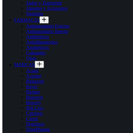
Jaulas y Transporte
Juguetes y Accesorios
Sustratos
FARMACIA
Antiparasitario Externo
Antiparasitario Interno
Antibióticos
Antinflamatorios
Analgésicos
Calmantes
Otros
MARCAS
Acana
Acomer
Balanced
Bayer
Bioline
Bravecto
Bravery
Brit Care
Catchow
Cremi
Dogchow
DragPharma