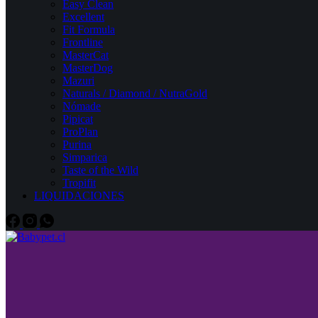
Easy Clean
Excellent
Fit Formula
Frontline
MasterCat
MasterDog
Mazuri
Naturals / Diamond / NutraGold
Nómade
Pipicat
ProPlan
Purina
Simparica
Taste of the Wild
Tropifit
LIQUIDACIONES