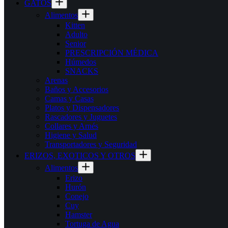
GATOS
Alimentos
Kitten
Adulto
Senior
PRESCRIPCIÓN MÉDICA
Húmedos
SNACKS
Arenas
Baños y Accesorios
Camas y Casas
Platos y Dispensadores
Rascadores y Juguetes
Collares y Arnés
Higiene y Salud
Transportadores y Seguridad
ERIZOS, EXOTICOS Y OTROS
Alimentos
Erizo
Hurón
Conejo
Cuy
Hamster
Tortuga de Agua