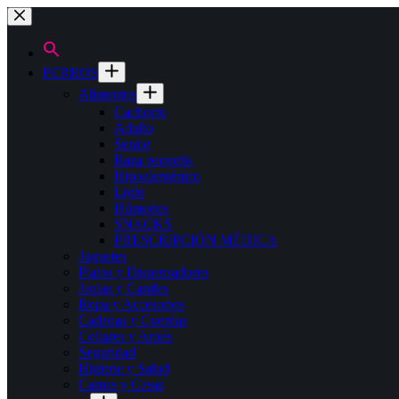
Saltar
al
contenido
PERROS
Alimentos
Cachorro
Adulto
Senior
Raza pequeña
Hipoalergénico
Light
Húmedos
SNACKS
PRESCRIPCIÓN MÉDICA
Juguetes
Platos y Dispensadores
Jaulas y Caniles
Ropa y Accesorios
Cadenas y Cuerdas
Collares y Arnés
Seguridad
Higiene y Salud
Camas y Casas