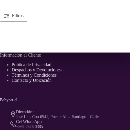
múltiples
variantes.
Las
Filtros
opciones
se
pueden
elegir
en
la
página
Información al Cliente
de
producto
Política de Privacidad
Despachos y Devoluciones
Términos y Condiciones
Contacto y Ubicación
Babypet.cl
Dirección:
José Luis Coo 0541, Puente Alto, Santiago - Chile.
Cel WhatsApp
+569 7676 0385