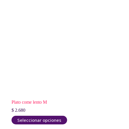
Plato come lento M
$
2.680
Este
Seleccionar opciones
producto
tiene