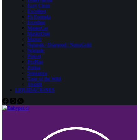
Easy Clean
Excellent
Fit Formula
Frontline
MasterCat
MasterDog
Mazuri
Naturals / Diamond / NutraGold
Nómade
Pipicat
ProPlan
Purina
Simparica
Taste of the Wild
Tropifit
LIQUIDACIONES