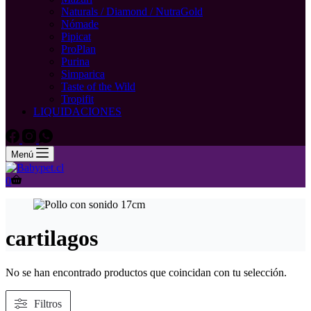
Naturals / Diamond / NutraGold
Nómade
Pipicat
ProPlan
Purina
Simparica
Taste of the Wild
Tropifit
LIQUIDACIONES
Menú
Carro
0
de
compra
cartilagos
No se han encontrado productos que coincidan con tu selección.
Filtros