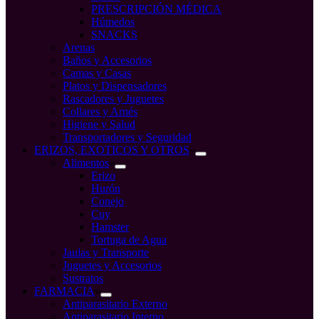
PRESCRIPCIÓN MÉDICA
Húmedos
SNACKS
Arenas
Baños y Accesorios
Camas y Casas
Platos y Dispensadores
Rascadores y Juguetes
Collares y Arnés
Higiene y Salud
Transportadores y Seguridad
ERIZOS, EXOTICOS Y OTROS
Alimentos
Erizo
Hurón
Conejo
Cuy
Hamster
Tortuga de Agua
Jaulas y Transporte
Juguetes y Accesorios
Sustratos
FARMACIA
Antiparasitario Externo
Antiparasitario Interno