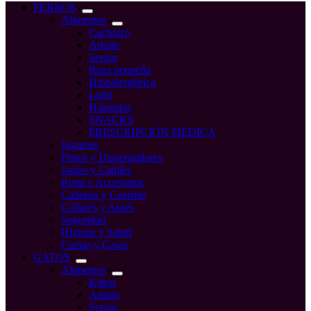
compra
PERROS
Alimentos
Cachorro
Adulto
Senior
Raza pequeña
Hipoalergénico
Light
Húmedos
SNACKS
PRESCRIPCIÓN MÉDICA
Juguetes
Platos y Dispensadores
Jaulas y Caniles
Ropa y Accesorios
Cadenas y Cuerdas
Collares y Arnés
Seguridad
Higiene y Salud
Camas y Casas
GATOS
Alimentos
Kitten
Adulto
Senior