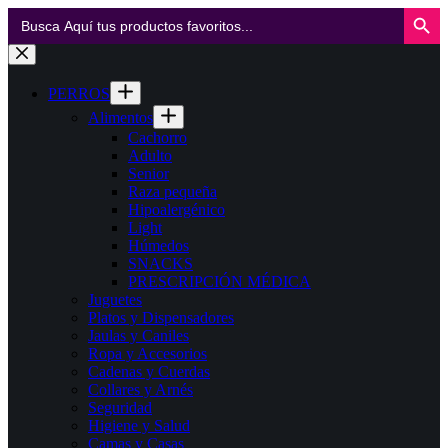
Botón de búsq
Buscar:
Saltar
al
contenido
PERROS
Alimentos
Cachorro
Adulto
Senior
Raza pequeña
Hipoalergénico
Light
Húmedos
SNACKS
PRESCRIPCIÓN MÉDICA
Juguetes
Platos y Dispensadores
Jaulas y Caniles
Ropa y Accesorios
Cadenas y Cuerdas
Collares y Arnés
Seguridad
Higiene y Salud
Camas y Casas