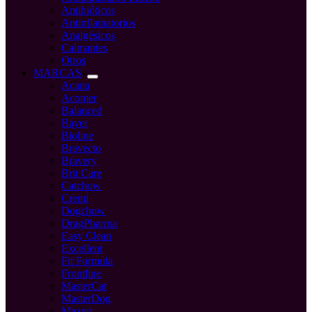
Antibióticos
Antinflamatorios
Analgésicos
Calmantes
Otros
MARCAS
Acana
Acomer
Balanced
Bayer
Bioline
Bravecto
Bravery
Brit Care
Catchow
Cremi
Dogchow
DragPharma
Easy Clean
Excellent
Fit Formula
Frontline
MasterCat
MasterDog
Mazuri