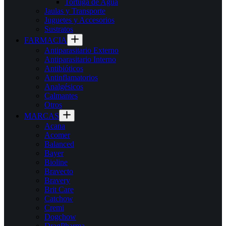
Tortuga de Agua
Jaulas y Transporte
Juguetes y Accesorios
Sustratos
FARMACIA
Antiparasitario Externo
Antiparasitario Interno
Antibióticos
Antinflamatorios
Analgésicos
Calmantes
Otros
MARCAS
Acana
Acomer
Balanced
Bayer
Bioline
Bravecto
Bravery
Brit Care
Catchow
Cremi
Dogchow
DragPharma