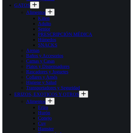
GATOS
Alimentos
Kitten
Adulto
Senior
PRESCRIPCIÓN MÉDICA
Húmedos
SNACKS
Arenas
Baños y Accesorios
Camas y Casas
Platos y Dispensadores
Rascadores y Juguetes
Collares y Arnés
Higiene y Salud
Transportadores y Seguridad
ERIZOS, EXOTICOS Y OTROS
Alimentos
Erizo
Hurón
Conejo
Cuy
Hamster