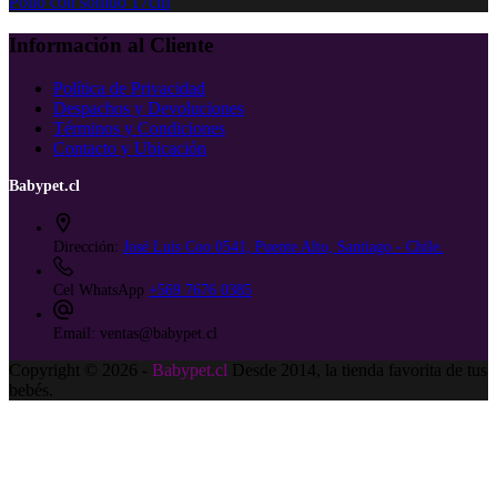
Pollo con sonido 17cm
Información al Cliente
Política de Privacidad
Despachos y Devoluciones
Términos y Condiciones
Contacto y Ubicación
Babypet.cl
Dirección:
José Luis Coo 0541, Puente Alto, Santiago - Chile.
Cel WhatsApp
+569 7676 0385
Email:
ventas@babypet.cl
Copyright © 2026 -
Babypet.cl
Desde 2014, la tienda favorita de tus
bebés.