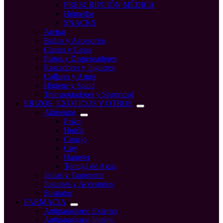
PRESCRIPCIÓN MÉDICA
Húmedos
SNACKS
Arenas
Baños y Accesorios
Camas y Casas
Platos y Dispensadores
Rascadores y Juguetes
Collares y Arnés
Higiene y Salud
Transportadores y Seguridad
ERIZOS, EXOTICOS Y OTROS
Alimentos
Erizo
Hurón
Conejo
Cuy
Hamster
Tortuga de Agua
Jaulas y Transporte
Juguetes y Accesorios
Sustratos
FARMACIA
Antiparasitario Externo
Antiparasitario Interno