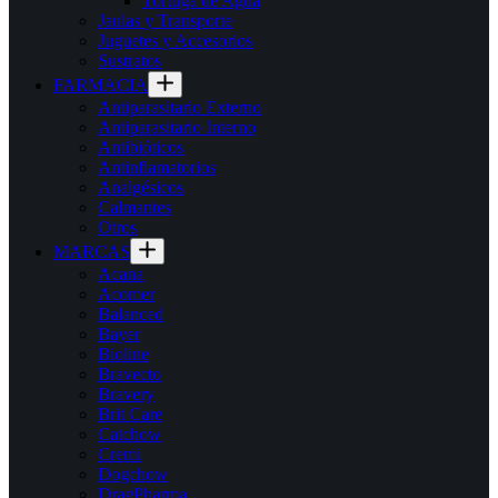
Tortuga de Agua
Jaulas y Transporte
Juguetes y Accesorios
Sustratos
FARMACIA
Antiparasitario Externo
Antiparasitario Interno
Antibióticos
Antinflamatorios
Analgésicos
Calmantes
Otros
MARCAS
Acana
Acomer
Balanced
Bayer
Bioline
Bravecto
Bravery
Brit Care
Catchow
Cremi
Dogchow
DragPharma