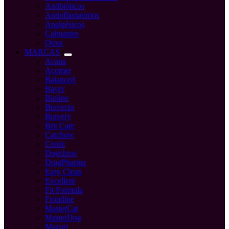
Antibióticos
Antinflamatorios
Analgésicos
Calmantes
Otros
MARCAS
Acana
Acomer
Balanced
Bayer
Bioline
Bravecto
Bravery
Brit Care
Catchow
Cremi
Dogchow
DragPharma
Easy Clean
Excellent
Fit Formula
Frontline
MasterCat
MasterDog
Mazuri