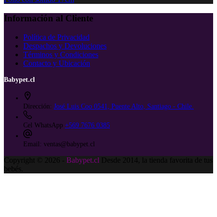
Información al Cliente
Política de Privacidad
Despachos y Devoluciones
Términos y Condiciones
Contacto y Ubicación
Babypet.cl
Dirección:
José Luis Coo 0541, Puente Alto, Santiago - Chile.
Cel WhatsApp
+569 7676 0385
Email:
ventas@babypet.cl
Copyright © 2026 -
Babypet.cl
Desde 2014, la tienda favorita de tus
bebés.