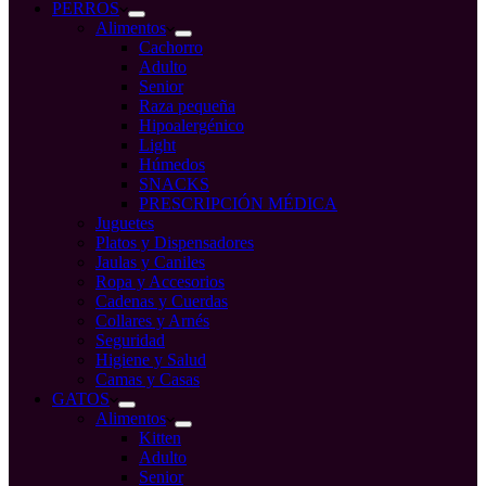
compra
PERROS
Alimentos
Cachorro
Adulto
Senior
Raza pequeña
Hipoalergénico
Light
Húmedos
SNACKS
PRESCRIPCIÓN MÉDICA
Juguetes
Platos y Dispensadores
Jaulas y Caniles
Ropa y Accesorios
Cadenas y Cuerdas
Collares y Arnés
Seguridad
Higiene y Salud
Camas y Casas
GATOS
Alimentos
Kitten
Adulto
Senior