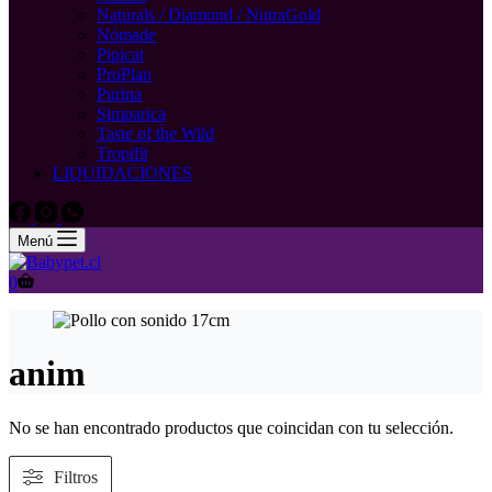
Naturals / Diamond / NutraGold
Nómade
Pipicat
ProPlan
Purina
Simparica
Taste of the Wild
Tropifit
LIQUIDACIONES
Menú
Carro
0
de
compra
anim
No se han encontrado productos que coincidan con tu selección.
Filtros