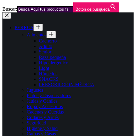
Buscar:
Botón de búsqueda
Saltar
al
contenido
PERROS
Alimentos
Cachorro
Adulto
Senior
Raza pequeña
Hipoalergénico
Light
Húmedos
SNACKS
PRESCRIPCIÓN MÉDICA
Juguetes
Platos y Dispensadores
Jaulas y Caniles
Ropa y Accesorios
Cadenas y Cuerdas
Collares y Arnés
Seguridad
Higiene y Salud
Camas y Casas