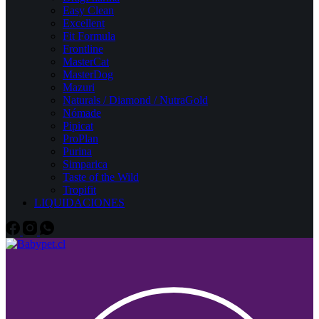
Easy Clean
Excellent
Fit Formula
Frontline
MasterCat
MasterDog
Mazuri
Naturals / Diamond / NutraGold
Nómade
Pipicat
ProPlan
Purina
Simparica
Taste of the Wild
Tropifit
LIQUIDACIONES