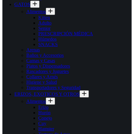
GATOS
Alimentos
Kitten
Adulto
Senior
PRESCRIPCIÓN MÉDICA
Húmedos
SNACKS
Arenas
Baños y Accesorios
Camas y Casas
Platos y Dispensadores
Rascadores y Juguetes
Collares y Arnés
Higiene y Salud
Transportadores y Seguridad
ERIZOS, EXOTICOS Y OTROS
Alimentos
Erizo
Hurón
Conejo
Cuy
Hamster