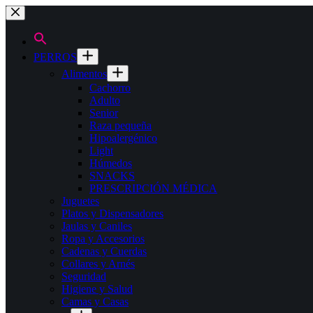
Saltar
al
contenido
PERROS
Alimentos
Cachorro
Adulto
Senior
Raza pequeña
Hipoalergénico
Light
Húmedos
SNACKS
PRESCRIPCIÓN MÉDICA
Juguetes
Platos y Dispensadores
Jaulas y Caniles
Ropa y Accesorios
Cadenas y Cuerdas
Collares y Arnés
Seguridad
Higiene y Salud
Camas y Casas