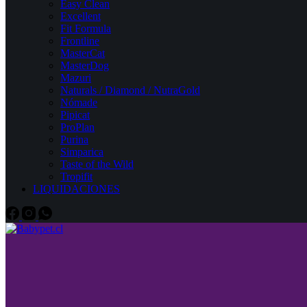
Easy Clean
Excellent
Fit Formula
Frontline
MasterCat
MasterDog
Mazuri
Naturals / Diamond / NutraGold
Nómade
Pipicat
ProPlan
Purina
Simparica
Taste of the Wild
Tropifit
LIQUIDACIONES