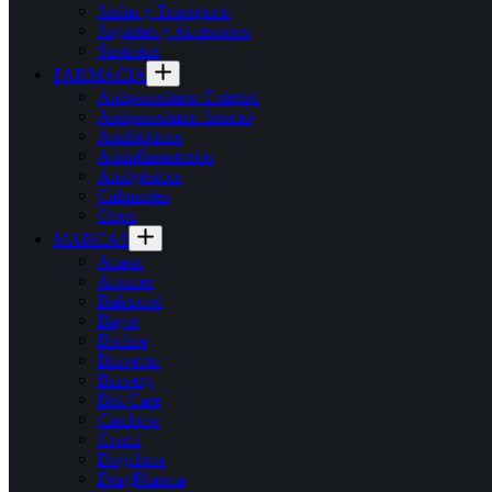
Jaulas y Transporte
Juguetes y Accesorios
Sustratos
FARMACIA
Antiparasitario Externo
Antiparasitario Interno
Antibióticos
Antinflamatorios
Analgésicos
Calmantes
Otros
MARCAS
Acana
Acomer
Balanced
Bayer
Bioline
Bravecto
Bravery
Brit Care
Catchow
Cremi
Dogchow
DragPharma