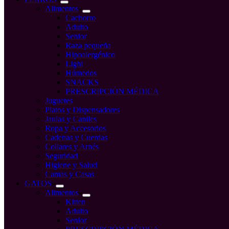
Alimentos
Cachorro
Adulto
Senior
Raza pequeña
Hipoalergénico
Light
Húmedos
SNACKS
PRESCRIPCIÓN MÉDICA
Juguetes
Platos y Dispensadores
Jaulas y Caniles
Ropa y Accesorios
Cadenas y Cuerdas
Collares y Arnés
Seguridad
Higiene y Salud
Camas y Casas
GATOS
Alimentos
Kitten
Adulto
Senior