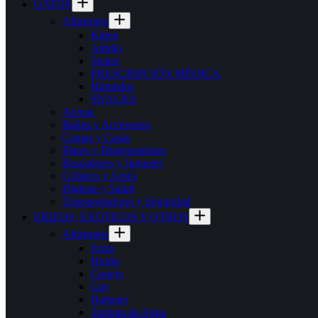
GATOS
Alimentos
Kitten
Adulto
Senior
PRESCRIPCIÓN MÉDICA
Húmedos
SNACKS
Arenas
Baños y Accesorios
Camas y Casas
Platos y Dispensadores
Rascadores y Juguetes
Collares y Arnés
Higiene y Salud
Transportadores y Seguridad
ERIZOS, EXOTICOS Y OTROS
Alimentos
Erizo
Hurón
Conejo
Cuy
Hamster
Tortuga de Agua