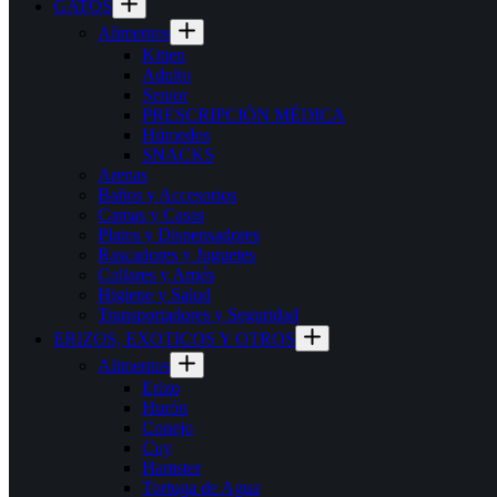
GATOS
Alimentos
Kitten
Adulto
Senior
PRESCRIPCIÓN MÉDICA
Húmedos
SNACKS
Arenas
Baños y Accesorios
Camas y Casas
Platos y Dispensadores
Rascadores y Juguetes
Collares y Arnés
Higiene y Salud
Transportadores y Seguridad
ERIZOS, EXOTICOS Y OTROS
Alimentos
Erizo
Hurón
Conejo
Cuy
Hamster
Tortuga de Agua