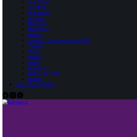
Easy Clean
Excellent
Fit Formula
Frontline
MasterCat
MasterDog
Mazuri
Naturals / Diamond / NutraGold
Nómade
Pipicat
ProPlan
Purina
Simparica
Taste of the Wild
Tropifit
LIQUIDACIONES