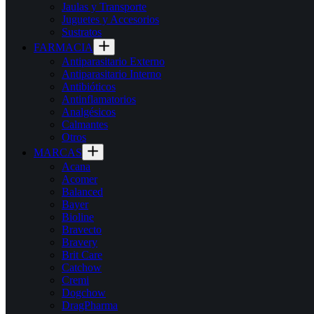
Jaulas y Transporte
Juguetes y Accesorios
Sustratos
FARMACIA
Antiparasitario Externo
Antiparasitario Interno
Antibióticos
Antinflamatorios
Analgésicos
Calmantes
Otros
MARCAS
Acana
Acomer
Balanced
Bayer
Bioline
Bravecto
Bravery
Brit Care
Catchow
Cremi
Dogchow
DragPharma