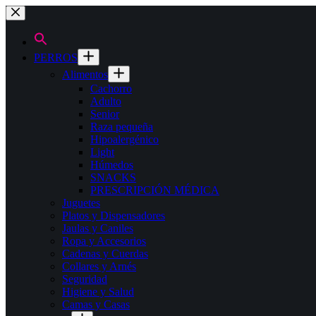
Saltar
al
contenido
PERROS
Alimentos
Cachorro
Adulto
Senior
Raza pequeña
Hipoalergénico
Light
Húmedos
SNACKS
PRESCRIPCIÓN MÉDICA
Juguetes
Platos y Dispensadores
Jaulas y Caniles
Ropa y Accesorios
Cadenas y Cuerdas
Collares y Arnés
Seguridad
Higiene y Salud
Camas y Casas