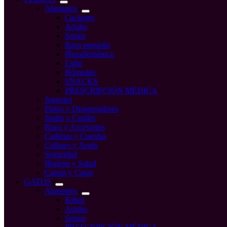
Alimentos
Cachorro
Adulto
Senior
Raza pequeña
Hipoalergénico
Light
Húmedos
SNACKS
PRESCRIPCIÓN MÉDICA
Juguetes
Platos y Dispensadores
Jaulas y Caniles
Ropa y Accesorios
Cadenas y Cuerdas
Collares y Arnés
Seguridad
Higiene y Salud
Camas y Casas
GATOS
Alimentos
Kitten
Adulto
Senior