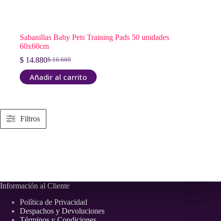
Sabanillas Baby Pets Training Pads 50 unidades
60x60cm
$
14.880
$
16.660
El
El
precio
precio
Añadir al carrito
original
actual
era:
es:
$ 16.660.
$ 14.880.
Filtros
Información al Cliente
Política de Privacidad
Despachos y Devoluciones
Términos y Condiciones