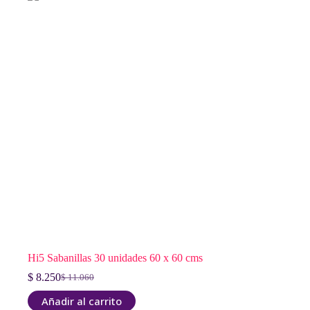
Hi5 Sabanillas 30 unidades 60 x 60 cms
$
8.250
$
11.060
El
El
precio
precio
Añadir al carrito
original
actual