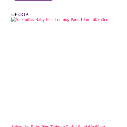
era:
es:
$ 11.060.
$ 8.250.
OFERTA
Sabanillas Baby Pets Training Pads 10 uni 60x60cm