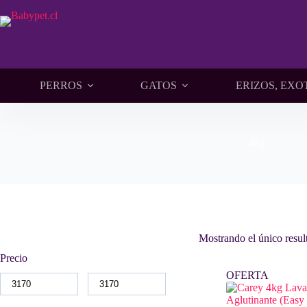
Saltar
al
contenido
PERROS
GATOS
ERIZOS, EXO
4kg
Mostrando el único resul
Precio
OFERTA