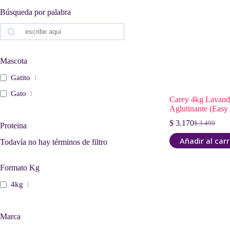
Búsqueda por palabra
Buscar
Mascota
Gatito
1
Gato
1
Carey 4kg Lavand
Aglutinante (Easy
$
3.170
$
3.490
Proteina
El
El
precio
precio
Añadir al carr
Todavía no hay términos de filtro
original
actual
era:
es:
$ 3.490.
$ 3.170.
Formato Kg
4kg
1
Marca