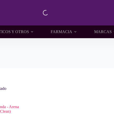
TICOS Y OTROS
FARMACIA
MARCAS
tado