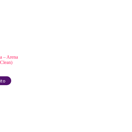
a – Arena
 Clean)
ito