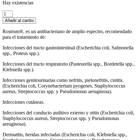
Hay existencias
Rostrum
50mg
Añadir al carrito
-
10
Rostrum®, es un antibacteriano de amplio espectro, recomendado
comprimidos
para el tratamiento de:
cantidad
Infecciones del tracto gastrointestinal (Escherichia coli, Salmonella
spp., Proteus spp.).
Infecciones del tracto respiratorio (Pasteurella spp., Bordetella spp.,
Klebsiella spp.).
Infecciones genitourinarias como nefritis, pielonefritis, cistitis.
(Escherichia coli, Corynebacterium pyogenes, Staphylococcus
aureus, Streptococcus spp. y Pseudomonas aeruginosa).
Infecciones cutáneas.
Infecciones del conducto auditivo externo y otitis (Escherichia coli,
Staphylococcus aureus, Streptococcus spp. y Pseudomonas
aeruginosa).
Dermatitis, heridas infectadas (Escherichia coli, Klebsiella spp.,