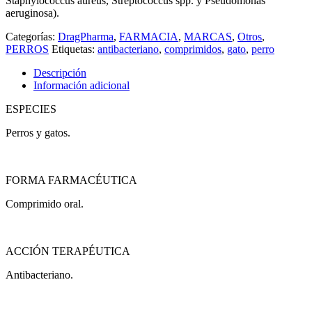
Staphylococcus aureus, Streptococcus spp. y Pseudomonas
aeruginosa).
Categorías:
DragPharma
,
FARMACIA
,
MARCAS
,
Otros
,
PERROS
Etiquetas:
antibacteriano
,
comprimidos
,
gato
,
perro
Descripción
Información adicional
ESPECIES
Perros y gatos.
FORMA FARMACÉUTICA
Comprimido oral.
ACCIÓN TERAPÉUTICA
Antibacteriano.