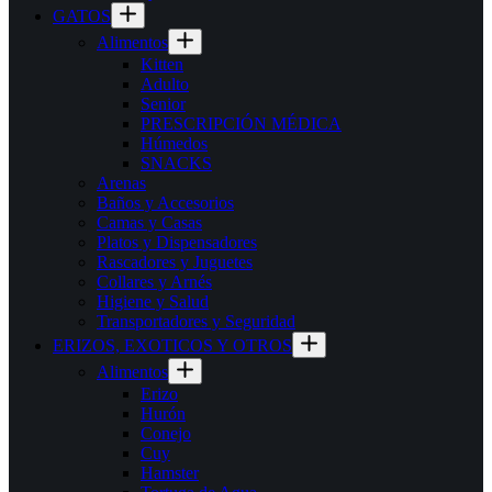
GATOS
Alimentos
Kitten
Adulto
Senior
PRESCRIPCIÓN MÉDICA
Húmedos
SNACKS
Arenas
Baños y Accesorios
Camas y Casas
Platos y Dispensadores
Rascadores y Juguetes
Collares y Arnés
Higiene y Salud
Transportadores y Seguridad
ERIZOS, EXOTICOS Y OTROS
Alimentos
Erizo
Hurón
Conejo
Cuy
Hamster