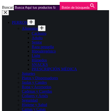
Buscar:
Botón de búsqueda
Saltar
al
contenido
PERROS
Alimentos
Cachorro
Adulto
Senior
Raza pequeña
Hipoalergénico
Light
Húmedos
SNACKS
PRESCRIPCIÓN MÉDICA
Juguetes
Platos y Dispensadores
Jaulas y Caniles
Ropa y Accesorios
Cadenas y Cuerdas
Collares y Arnés
Seguridad
Higiene y Salud
Camas y Casas