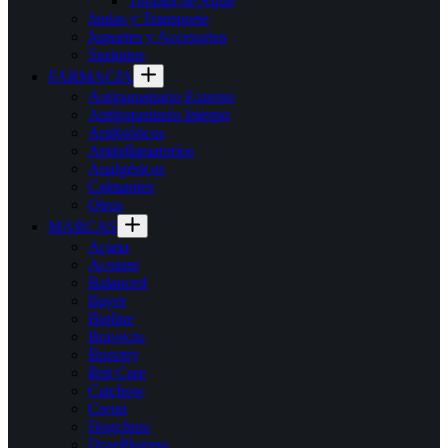
Tortuga de Agua
Jaulas y Transporte
Juguetes y Accesorios
Sustratos
FARMACIA
Antiparasitario Externo
Antiparasitario Interno
Antibióticos
Antinflamatorios
Analgésicos
Calmantes
Otros
MARCAS
Acana
Acomer
Balanced
Bayer
Bioline
Bravecto
Bravery
Brit Care
Catchow
Cremi
Dogchow
DragPharma