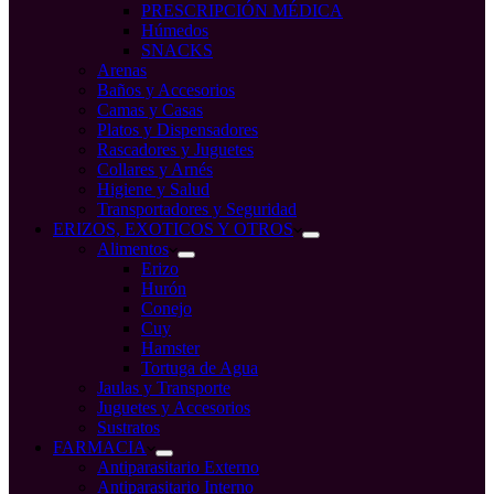
PRESCRIPCIÓN MÉDICA
Húmedos
SNACKS
Arenas
Baños y Accesorios
Camas y Casas
Platos y Dispensadores
Rascadores y Juguetes
Collares y Arnés
Higiene y Salud
Transportadores y Seguridad
ERIZOS, EXOTICOS Y OTROS
Alimentos
Erizo
Hurón
Conejo
Cuy
Hamster
Tortuga de Agua
Jaulas y Transporte
Juguetes y Accesorios
Sustratos
FARMACIA
Antiparasitario Externo
Antiparasitario Interno