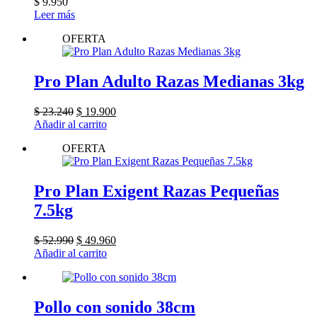
$
9.950
Leer más
OFERTA
Pro Plan Adulto Razas Medianas 3kg
El
El
$
23.240
$
19.900
precio
precio
Añadir al carrito
original
actual
OFERTA
era:
es:
$ 23.240.
$ 19.900.
Pro Plan Exigent Razas Pequeñas
7.5kg
El
El
$
52.990
$
49.960
precio
precio
Añadir al carrito
original
actual
era:
es:
$ 52.990.
$ 49.960.
Pollo con sonido 38cm