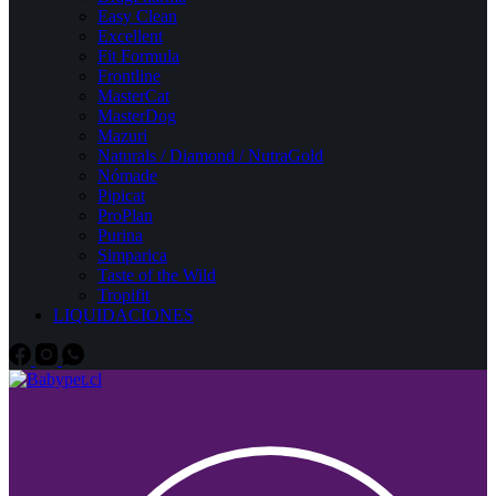
Easy Clean
Excellent
Fit Formula
Frontline
MasterCat
MasterDog
Mazuri
Naturals / Diamond / NutraGold
Nómade
Pipicat
ProPlan
Purina
Simparica
Taste of the Wild
Tropifit
LIQUIDACIONES