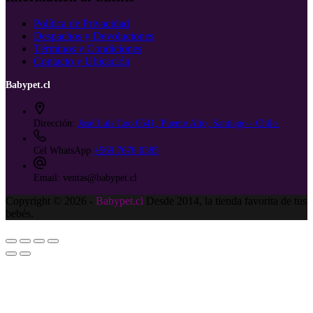
Política de Privacidad
Despachos y Devoluciones
Términos y Condiciones
Contacto y Ubicación
Babypet.cl
Dirección:
José Luis Coo 0541, Puente Alto, Santiago - Chile.
Cel WhatsApp
+569 7676 0385
Email:
ventas@babypet.cl
Copyright © 2026 -
Babypet.cl
Desde 2014, la tienda favorita de tus
bebés.