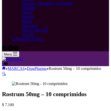
Naturals / Diamond / NutraGold
Nómade
Pipicat
ProPlan
Purina
Simparica
Taste of the Wild
Tropifit
LIQUIDACIONES
Menú
Carro
0
de
Inicio
MARCAS
DragPharma
Rostrum 50mg – 10 comprimidos
compra
🔍
Rostrum 50mg – 10 comprimidos
$
7.100