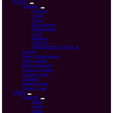
compra
PERROS
Alimentos
Cachorro
Adulto
Senior
Raza pequeña
Hipoalergénico
Light
Húmedos
SNACKS
PRESCRIPCIÓN MÉDICA
Juguetes
Platos y Dispensadores
Jaulas y Caniles
Ropa y Accesorios
Cadenas y Cuerdas
Collares y Arnés
Seguridad
Higiene y Salud
Camas y Casas
GATOS
Alimentos
Kitten
Adulto
Senior