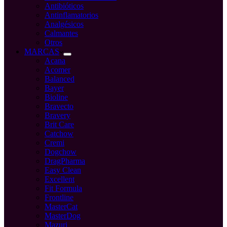
Antibióticos
Antinflamatorios
Analgésicos
Calmantes
Otros
MARCAS
Acana
Acomer
Balanced
Bayer
Bioline
Bravecto
Bravery
Brit Care
Catchow
Cremi
Dogchow
DragPharma
Easy Clean
Excellent
Fit Formula
Frontline
MasterCat
MasterDog
Mazuri