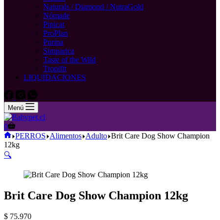
Naturals / Diamond / NutraGold
Nómade
Pipicat
ProPlan
Purina
Simparica
Taste of the Wild
Tropifit
LIQUIDACIONES
Menú
Carro
0
de
Inicio
PERROS
Alimentos
Adulto
Brit Care Dog Show Champion
compra
12kg
🔍
Brit Care Dog Show Champion 12kg
$
75.970