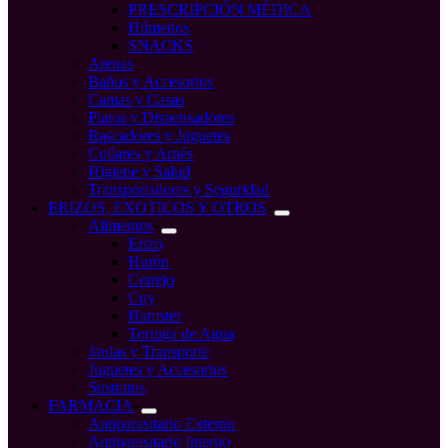
PRESCRIPCIÓN MÉDICA
Húmedos
SNACKS
Arenas
Baños y Accesorios
Camas y Casas
Platos y Dispensadores
Rascadores y Juguetes
Collares y Arnés
Higiene y Salud
Transportadores y Seguridad
ERIZOS, EXOTICOS Y OTROS
Alimentos
Erizo
Hurón
Conejo
Cuy
Hamster
Tortuga de Agua
Jaulas y Transporte
Juguetes y Accesorios
Sustratos
FARMACIA
Antiparasitario Externo
Antiparasitario Interno