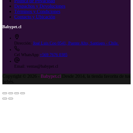
Política de Privacidad
Despachos y Devoluciones
Términos y Condiciones
Contacto y Ubicación
Babypet.cl
Dirección:
José Luis Coo 0541, Puente Alto, Santiago - Chile.
Cel WhatsApp
+569 7676 0385
Email:
ventas@babypet.cl
Copyright © 2026 -
Babypet.cl
Desde 2014, la tienda favorita de tus
bebés.