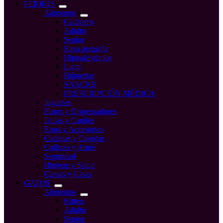
compra
PERROS
Alimentos
Cachorro
Adulto
Senior
Raza pequeña
Hipoalergénico
Light
Húmedos
SNACKS
PRESCRIPCIÓN MÉDICA
Juguetes
Platos y Dispensadores
Jaulas y Caniles
Ropa y Accesorios
Cadenas y Cuerdas
Collares y Arnés
Seguridad
Higiene y Salud
Camas y Casas
GATOS
Alimentos
Kitten
Adulto
Senior