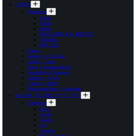
GATOS
Alimentos
Kitten
Adulto
Senior
PRESCRIPCIÓN MÉDICA
Húmedos
SNACKS
Arenas
Baños y Accesorios
Camas y Casas
Platos y Dispensadores
Rascadores y Juguetes
Collares y Arnés
Higiene y Salud
Transportadores y Seguridad
ERIZOS, EXOTICOS Y OTROS
Alimentos
Erizo
Hurón
Conejo
Cuy
Hamster