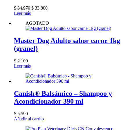
El
El
$
34.970
$
33.800
precio
precio
Leer más
original
actual
AGOTADO
era:
es:
$ 34.970.
$ 33.800.
Master Dog Adulto sabor carne 1kg
(granel)
$
2.100
Leer más
Canish® Balsámico – Shampoo y
Acondicionador 390 ml
$
5.590
Añadir al carrito