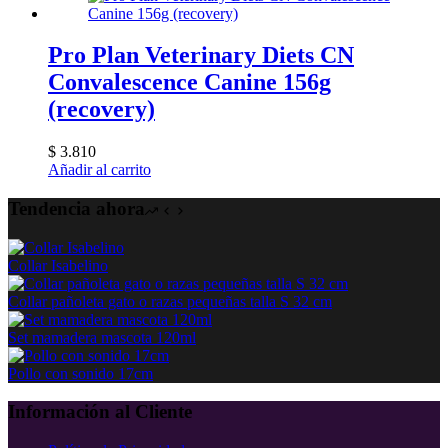
Pro Plan Veterinary Diets CN
Convalescence Canine 156g
(recovery)
$
3.810
Añadir al carrito
Tendencia ahora
Collar Isabelino
Collar pañoleta gato o razas pequeñas talla S 32 cm
Set mamadera mascota 120ml
Pollo con sonido 17cm
Información al Cliente