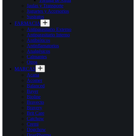
Tortuga de Agua
Jaulas y Transporte
Juguetes y Accesorios
Sustratos
FARMACIA
Antiparasitario Externo
Antiparasitario Interno
Antibióticos
Antinflamatorios
Analgésicos
Calmantes
Otros
MARCAS
Acana
Acomer
Balanced
Bayer
Bioline
Bravecto
Bravery
Brit Care
Catchow
Cremi
Dogchow
DragPharma