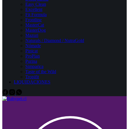
Easy Clean
Excellent
Fit Formula
Frontline
MasterCat
MasterDog
Mazuri
Naturals / Diamond / NutraGold
Nómade
Pipicat
ProPlan
Purina
Simparica
Taste of the Wild
Tropifit
LIQUIDACIONES