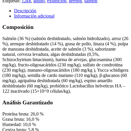
Etiquetas:
12kg
,
adulto
,
exhibición
,
herring
,
salmón
Descripción
Información adicional
Composición
Salmón (36 %) (salmón deshidratado, salmón hidrolizado), arroz (26
%), arenque deshidratado (14 %), grasa de pollo, linaza (4 %), pulpa
de manzana deshidratada, aceite de salmón (3 %), saborizante
natural, cerveza levadura, algas deshidratadas (0,5%,
Schizochytrium limacinum), harina de arvejas, glucosamina (300
mg/kg), fructo-oligosacáridos (230 mg/kg), sulfato de condroitina
(230 mg/kg), manano-oligosacáridos (180 mg/kg ), Yucca schidigera
(180 mg/kg), semilla de cardo mariano (110 mg/kg), β-glucanos (60
mg/kg), agripalma deshidratada (60 mg/kg), espino amarillo
deshidratado (60 mg/kg), probiótico Lactobacillus helveticus HA –
122 inactivado (15×10^9 células/kg).
Análisis Garantizado
Proteína bruta: 26,0 %
Grasa bruta: 16,0 %
Humedad: 10,0 %
Ceniza bruta: 5,8 %