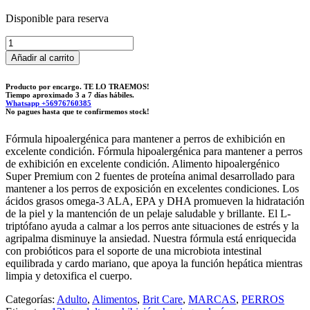
Disponible para reserva
Brit
Care
Añadir al carrito
Dog
Show
Producto por encargo. TE LO TRAEMOS!
Champion
Tiempo aproximado 3 a 7 días hábiles.
12kg
Whatsapp +56976760385
No pagues hasta que te confirmemos stock!
cantidad
Fórmula hipoalergénica para mantener a perros de exhibición en
excelente condición. Fórmula hipoalergénica para mantener a perros
de exhibición en excelente condición. Alimento hipoalergénico
Super Premium con 2 fuentes de proteína animal desarrollado para
mantener a los perros de exposición en excelentes condiciones. Los
ácidos grasos omega-3 ALA, EPA y DHA promueven la hidratación
de la piel y la mantención de un pelaje saludable y brillante. El L-
triptófano ayuda a calmar a los perros ante situaciones de estrés y la
agripalma disminuye la ansiedad. Nuestra fórmula está enriquecida
con probióticos para el soporte de una microbiota intestinal
equilibrada y cardo mariano, que apoya la función hepática mientras
limpia y detoxifica el cuerpo.
Categorías:
Adulto
,
Alimentos
,
Brit Care
,
MARCAS
,
PERROS