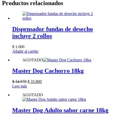
Productos relacionados
Dispensador fundas de desecho
incluye 2 rollos
$
1.000
Añadir al carrito
AGOTADO
Master Dog Cachorro 18kg
El
El
$
34.970
$
33.800
precio
precio
Leer más
original
actual
AGOTADO
era:
es:
$ 34.970.
$ 33.800.
Master Dog Adulto sabor carne 18kg