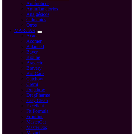
Antibióticos
Antinflamatorios
Analgésicos
Calmantes
Otros
MARCAS
Acana
Acomer
Balanced
Bayer
Bioline
Bravecto
Bravery
Brit Care
Catchow
Cremi
Dogchow
DragPharma
Easy Clean
Excellent
Fit Formula
Frontline
MasterCat
MasterDog
Mazuri