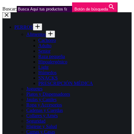
Buscar:
Botón de búsqueda
Saltar
al
contenido
PERROS
Alimentos
Cachorro
Adulto
Senior
Raza pequeña
Hipoalergénico
Light
Húmedos
SNACKS
PRESCRIPCIÓN MÉDICA
Juguetes
Platos y Dispensadores
Jaulas y Caniles
Ropa y Accesorios
Cadenas y Cuerdas
Collares y Arnés
Seguridad
Higiene y Salud
Camas y Casas