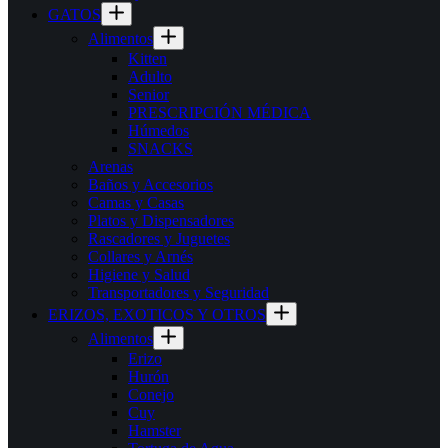
GATOS
Alimentos
Kitten
Adulto
Senior
PRESCRIPCIÓN MÉDICA
Húmedos
SNACKS
Arenas
Baños y Accesorios
Camas y Casas
Platos y Dispensadores
Rascadores y Juguetes
Collares y Arnés
Higiene y Salud
Transportadores y Seguridad
ERIZOS, EXOTICOS Y OTROS
Alimentos
Erizo
Hurón
Conejo
Cuy
Hamster