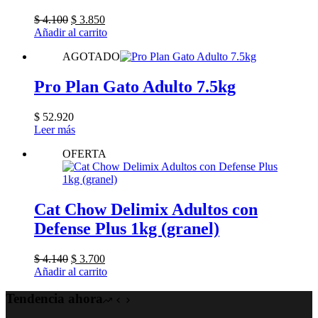
El
El
$
4.100
$
3.850
precio
precio
Añadir al carrito
original
actual
AGOTADO
era:
es:
$ 4.100.
$ 3.850.
Pro Plan Gato Adulto 7.5kg
$
52.920
Leer más
OFERTA
Cat Chow Delimix Adultos con
Defense Plus 1kg (granel)
El
El
$
4.140
$
3.700
precio
precio
Añadir al carrito
original
actual
era:
es:
Tendencia ahora
$ 4.140.
$ 3.700.