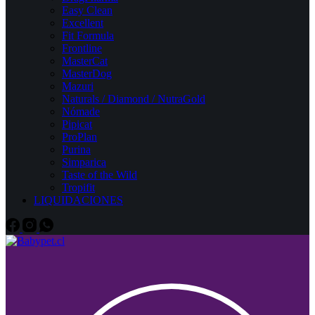
Easy Clean
Excellent
Fit Formula
Frontline
MasterCat
MasterDog
Mazuri
Naturals / Diamond / NutraGold
Nómade
Pipicat
ProPlan
Purina
Simparica
Taste of the Wild
Tropifit
LIQUIDACIONES