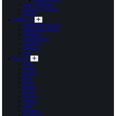
Tortuga de Agua
Jaulas y Transporte
Juguetes y Accesorios
Sustratos
FARMACIA
Antiparasitario Externo
Antiparasitario Interno
Antibióticos
Antinflamatorios
Analgésicos
Calmantes
Otros
MARCAS
Acana
Acomer
Balanced
Bayer
Bioline
Bravecto
Bravery
Brit Care
Catchow
Cremi
Dogchow
DragPharma