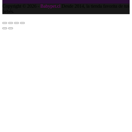
Copyright © 2026 -
Babypet.cl
Desde 2014, la tienda favorita de tus
bebés.