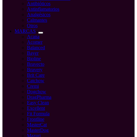
Antibióticos
Antinflamatorios
Analgésicos
Calmantes
Otros
MARCAS
Acana
Acomer
Balanced
Bayer
Bioline
Bravecto
Bravery
Brit Care
Catchow
Cremi
Dogchow
DragPharma
Easy Clean
Excellent
Fit Formula
Frontline
MasterCat
MasterDog
Mazuri