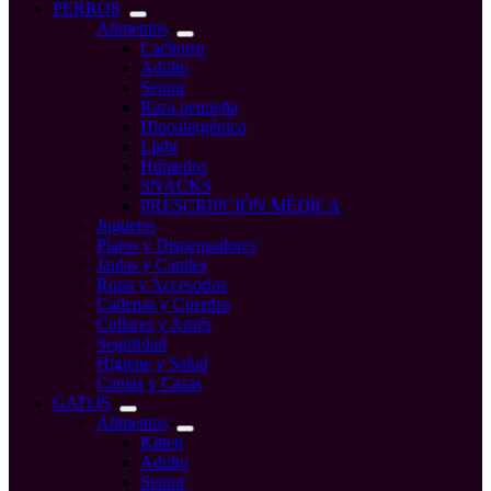
compra
PERROS
Alimentos
Cachorro
Adulto
Senior
Raza pequeña
Hipoalergénico
Light
Húmedos
SNACKS
PRESCRIPCIÓN MÉDICA
Juguetes
Platos y Dispensadores
Jaulas y Caniles
Ropa y Accesorios
Cadenas y Cuerdas
Collares y Arnés
Seguridad
Higiene y Salud
Camas y Casas
GATOS
Alimentos
Kitten
Adulto
Senior