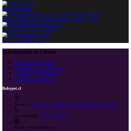
Collar Isabelino
Collar pañoleta gato o razas pequeñas talla S 32 cm
Set mamadera mascota 120ml
Pollo con sonido 17cm
Información al Cliente
Política de Privacidad
Despachos y Devoluciones
Términos y Condiciones
Contacto y Ubicación
Babypet.cl
Dirección:
José Luis Coo 0541, Puente Alto, Santiago - Chile.
Cel WhatsApp
+569 7676 0385
Email:
ventas@babypet.cl