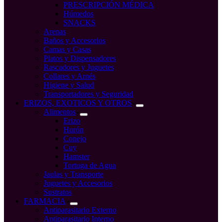
PRESCRIPCIÓN MÉDICA
Húmedos
SNACKS
Arenas
Baños y Accesorios
Camas y Casas
Platos y Dispensadores
Rascadores y Juguetes
Collares y Arnés
Higiene y Salud
Transportadores y Seguridad
ERIZOS, EXOTICOS Y OTROS
Alimentos
Erizo
Hurón
Conejo
Cuy
Hamster
Tortuga de Agua
Jaulas y Transporte
Juguetes y Accesorios
Sustratos
FARMACIA
Antiparasitario Externo
Antiparasitario Interno