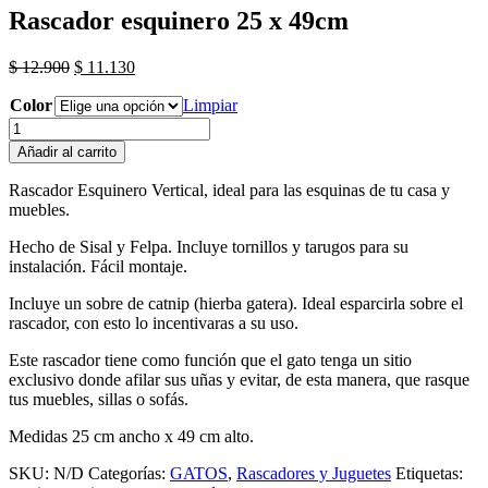
Rascador esquinero 25 x 49cm
El
El
$
12.900
$
11.130
precio
precio
Color
original
actual
Limpiar
era:
es:
Rascador
$ 12.900.
$ 11.130.
esquinero
Añadir al carrito
25
x
Rascador Esquinero Vertical, ideal para las esquinas de tu casa y
49cm
muebles.
cantidad
Hecho de Sisal y Felpa. Incluye tornillos y tarugos para su
instalación. Fácil montaje.
Incluye un sobre de catnip (hierba gatera). Ideal esparcirla sobre el
rascador, con esto lo incentivaras a su uso.
Este rascador tiene como función que el gato tenga un sitio
exclusivo donde afilar sus uñas y evitar, de esta manera, que rasque
tus muebles, sillas o sofás.
Medidas 25 cm ancho x 49 cm alto.
SKU:
N/D
Categorías:
GATOS
,
Rascadores y Juguetes
Etiquetas: