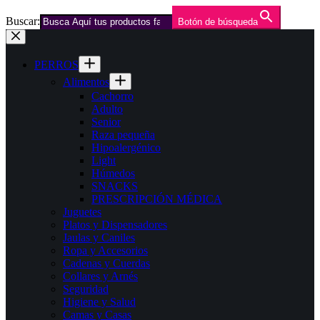
Buscar:
Botón de búsqueda
Saltar
al
contenido
PERROS
Alimentos
Cachorro
Adulto
Senior
Raza pequeña
Hipoalergénico
Light
Húmedos
SNACKS
PRESCRIPCIÓN MÉDICA
Juguetes
Platos y Dispensadores
Jaulas y Caniles
Ropa y Accesorios
Cadenas y Cuerdas
Collares y Arnés
Seguridad
Higiene y Salud
Camas y Casas