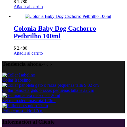
$
1.780
Añadir al carrito
Colonia Baby Dog Cachorro
Petbrilho 100ml
$
2.480
Añadir al carrito
Tendencia ahora
Collar Isabelino
Collar pañoleta gato o razas pequeñas talla S 32 cm
Set mamadera mascota 120ml
Pollo con sonido 17cm
Información al Cliente