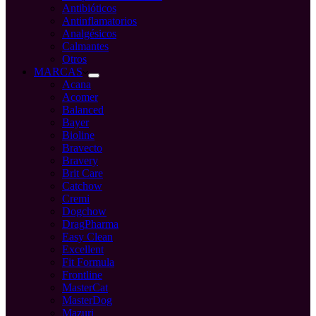
Antibióticos
Antinflamatorios
Analgésicos
Calmantes
Otros
MARCAS
Acana
Acomer
Balanced
Bayer
Bioline
Bravecto
Bravery
Brit Care
Catchow
Cremi
Dogchow
DragPharma
Easy Clean
Excellent
Fit Formula
Frontline
MasterCat
MasterDog
Mazuri