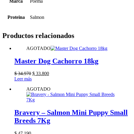
Marca
Poema
Proteina
Salmon
Productos relacionados
AGOTADO
Master Dog Cachorro 18kg
El
El
$
34.970
$
33.800
precio
precio
Leer más
original
actual
AGOTADO
era:
es:
$ 34.970.
$ 33.800.
Bravery – Salmon Mini Puppy Small
Breeds 7Kg
$
47.190