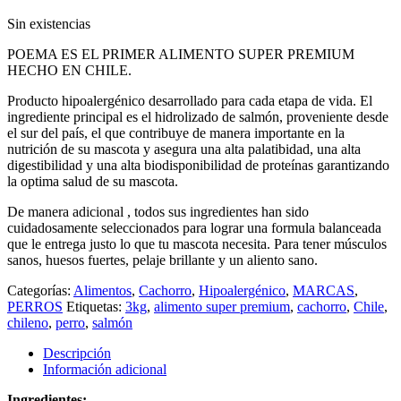
Sin existencias
POEMA ES EL PRIMER ALIMENTO SUPER PREMIUM
HECHO EN CHILE.
Producto hipoalergénico desarrollado para cada etapa de vida. El
ingrediente principal es el hidrolizado de salmón, proveniente desde
el sur del país, el que contribuye de manera importante en la
nutrición de su mascota y asegura una alta palatibidad, una alta
digestibilidad y una alta biodisponibilidad de proteínas garantizando
la optima salud de su mascota.
De manera adicional , todos sus ingredientes han sido
cuidadosamente seleccionados para lograr una formula balanceada
que le entrega justo lo que tu mascota necesita. Para tener músculos
sanos, huesos fuertes, pelaje brillante y un aliento sano.
Categorías:
Alimentos
,
Cachorro
,
Hipoalergénico
,
MARCAS
,
PERROS
Etiquetas:
3kg
,
alimento super premium
,
cachorro
,
Chile
,
chileno
,
perro
,
salmón
Descripción
Información adicional
Ingredientes: