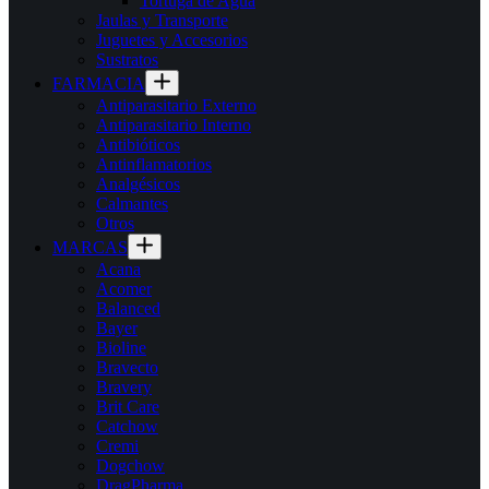
Tortuga de Agua
Jaulas y Transporte
Juguetes y Accesorios
Sustratos
FARMACIA
Antiparasitario Externo
Antiparasitario Interno
Antibióticos
Antinflamatorios
Analgésicos
Calmantes
Otros
MARCAS
Acana
Acomer
Balanced
Bayer
Bioline
Bravecto
Bravery
Brit Care
Catchow
Cremi
Dogchow
DragPharma