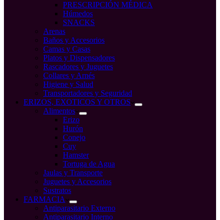
PRESCRIPCIÓN MÉDICA
Húmedos
SNACKS
Arenas
Baños y Accesorios
Camas y Casas
Platos y Dispensadores
Rascadores y Juguetes
Collares y Arnés
Higiene y Salud
Transportadores y Seguridad
ERIZOS, EXOTICOS Y OTROS
Alimentos
Erizo
Hurón
Conejo
Cuy
Hamster
Tortuga de Agua
Jaulas y Transporte
Juguetes y Accesorios
Sustratos
FARMACIA
Antiparasitario Externo
Antiparasitario Interno