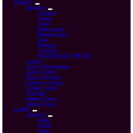
compra
PERROS
Alimentos
Cachorro
Adulto
Senior
Raza pequeña
Hipoalergénico
Light
Húmedos
SNACKS
PRESCRIPCIÓN MÉDICA
Juguetes
Platos y Dispensadores
Jaulas y Caniles
Ropa y Accesorios
Cadenas y Cuerdas
Collares y Arnés
Seguridad
Higiene y Salud
Camas y Casas
GATOS
Alimentos
Kitten
Adulto
Senior