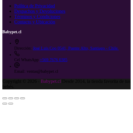
Política de Privacidad
Despachos y Devoluciones
Términos y Condiciones
Contacto y Ubicación
Babypet.cl
Dirección:
José Luis Coo 0541, Puente Alto, Santiago - Chile.
Cel WhatsApp
+569 7676 0385
Email:
ventas@babypet.cl
Copyright © 2026 -
Babypet.cl
Desde 2014, la tienda favorita de tus
bebés.