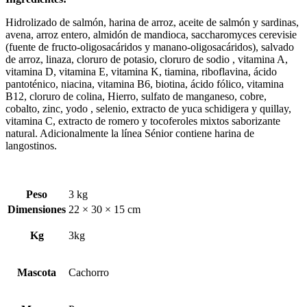
Hidrolizado de salmón, harina de arroz, aceite de salmón y sardinas,
avena, arroz entero, almidón de mandioca, saccharomyces cerevisie
(fuente de fructo-oligosacáridos y manano-oligosacáridos), salvado
de arroz, linaza, cloruro de potasio, cloruro de sodio , vitamina A,
vitamina D, vitamina E, vitamina K, tiamina, riboflavina, ácido
pantoténico, niacina, vitamina B6, biotina, ácido fólico, vitamina
B12, cloruro de colina, Hierro, sulfato de manganeso, cobre,
cobalto, zinc, yodo , selenio, extracto de yuca schidigera y quillay,
vitamina C, extracto de romero y tocoferoles mixtos saborizante
natural. Adicionalmente la línea Sénior contiene harina de
langostinos.
Peso
3 kg
Dimensiones
22 × 30 × 15 cm
Kg
3kg
Mascota
Cachorro