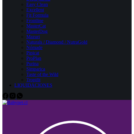
Easy Clean
Excellent
Fit Formula
Frontline
MasterCat
MasterDog
Mazuri
Naturals / Diamond / NutraGold
Nómade
Pipicat
ProPlan
Purina
Simparica
Taste of the Wild
Tropifit
LIQUIDACIONES