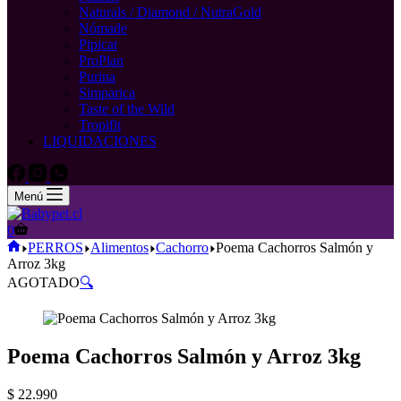
Naturals / Diamond / NutraGold
Nómade
Pipicat
ProPlan
Purina
Simparica
Taste of the Wild
Tropifit
LIQUIDACIONES
Menú
Carro
0
de
Inicio
PERROS
Alimentos
Cachorro
Poema Cachorros Salmón y
compra
Arroz 3kg
AGOTADO
🔍
Poema Cachorros Salmón y Arroz 3kg
$
22.990