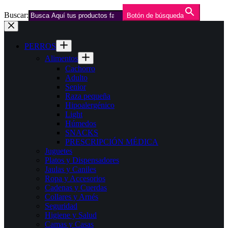
Buscar:
Botón de búsqueda
Saltar
al
contenido
PERROS
Alimentos
Cachorro
Adulto
Senior
Raza pequeña
Hipoalergénico
Light
Húmedos
SNACKS
PRESCRIPCIÓN MÉDICA
Juguetes
Platos y Dispensadores
Jaulas y Caniles
Ropa y Accesorios
Cadenas y Cuerdas
Collares y Arnés
Seguridad
Higiene y Salud
Camas y Casas