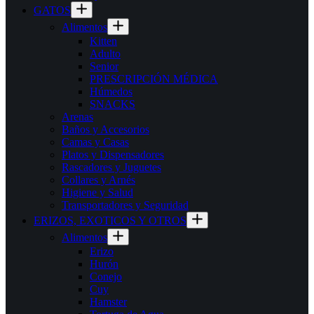
GATOS
Alimentos
Kitten
Adulto
Senior
PRESCRIPCIÓN MÉDICA
Húmedos
SNACKS
Arenas
Baños y Accesorios
Camas y Casas
Platos y Dispensadores
Rascadores y Juguetes
Collares y Arnés
Higiene y Salud
Transportadores y Seguridad
ERIZOS, EXOTICOS Y OTROS
Alimentos
Erizo
Hurón
Conejo
Cuy
Hamster