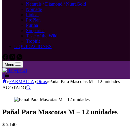
Naturals / Diamond / NutraGold
Nómade
Pipicat
ProPlan
Purina
Simparica
Taste of the Wild
Tropifit
LIQUIDACIONES
Menú
Carro
0
de
Inicio
FARMACIA
Otros
Pañal Para Mascotas M – 12 unidades
compra
AGOTADO
🔍
Pañal Para Mascotas M – 12 unidades
$
5.140