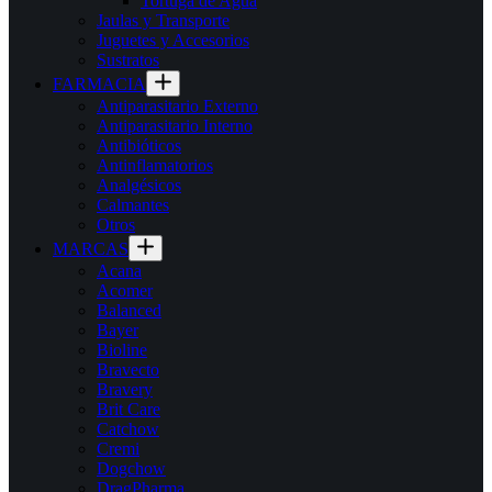
Tortuga de Agua
Jaulas y Transporte
Juguetes y Accesorios
Sustratos
FARMACIA
Antiparasitario Externo
Antiparasitario Interno
Antibióticos
Antinflamatorios
Analgésicos
Calmantes
Otros
MARCAS
Acana
Acomer
Balanced
Bayer
Bioline
Bravecto
Bravery
Brit Care
Catchow
Cremi
Dogchow
DragPharma