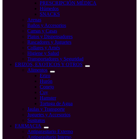
PRESCRIPCIÓN MÉDICA
Húmedos
SNACKS
Arenas
Baños y Accesorios
Camas y Casas
Platos y Dispensadores
Rascadores y Juguetes
Collares y Arnés
Higiene y Salud
Transportadores y Seguridad
ERIZOS, EXOTICOS Y OTROS
Alimentos
Erizo
Hurón
Conejo
Cuy
Hamster
Tortuga de Agua
Jaulas y Transporte
Juguetes y Accesorios
Sustratos
FARMACIA
Antiparasitario Externo
Antiparasitario Interno