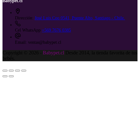
Babypet.cl
Dirección:
José Luis Coo 0541, Puente Alto, Santiago - Chile.
Cel WhatsApp
+569 7676 0385
Email:
ventas@babypet.cl
Copyright © 2026 -
Babypet.cl
Desde 2014, la tienda favorita de tus
bebés.