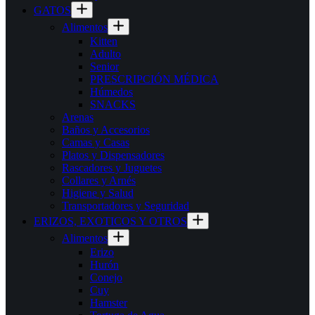
GATOS
Alimentos
Kitten
Adulto
Senior
PRESCRIPCIÓN MÉDICA
Húmedos
SNACKS
Arenas
Baños y Accesorios
Camas y Casas
Platos y Dispensadores
Rascadores y Juguetes
Collares y Arnés
Higiene y Salud
Transportadores y Seguridad
ERIZOS, EXOTICOS Y OTROS
Alimentos
Erizo
Hurón
Conejo
Cuy
Hamster