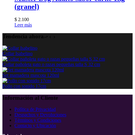
(granel)
$
2.100
Leer más
Tendencia ahora
Collar Isabelino
Collar pañoleta gato o razas pequeñas talla S 32 cm
Set mamadera mascota 120ml
Pollo con sonido 17cm
Información al Cliente
Política de Privacidad
Despachos y Devoluciones
Términos y Condiciones
Contacto y Ubicación