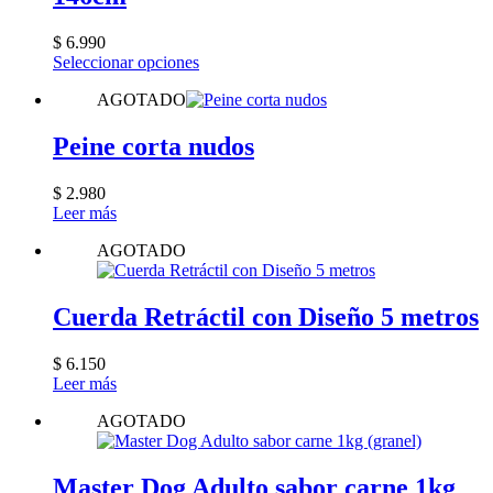
$
6.990
Este
Seleccionar opciones
producto
AGOTADO
tiene
múltiples
variantes.
Peine corta nudos
Las
opciones
$
2.980
se
Leer más
pueden
elegir
AGOTADO
en
la
página
Cuerda Retráctil con Diseño 5 metros
de
producto
$
6.150
Leer más
AGOTADO
Master Dog Adulto sabor carne 1kg