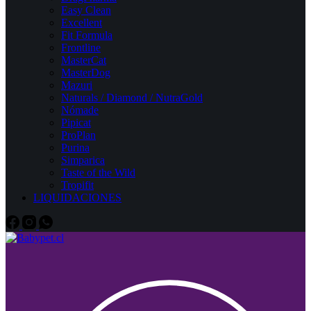
Easy Clean
Excellent
Fit Formula
Frontline
MasterCat
MasterDog
Mazuri
Naturals / Diamond / NutraGold
Nómade
Pipicat
ProPlan
Purina
Simparica
Taste of the Wild
Tropifit
LIQUIDACIONES