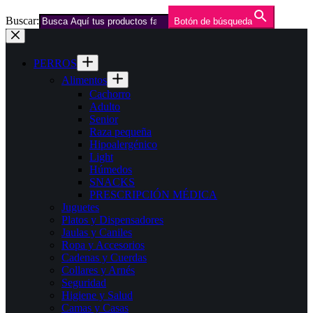
Buscar:
Botón de búsqueda
Saltar
al
contenido
PERROS
Alimentos
Cachorro
Adulto
Senior
Raza pequeña
Hipoalergénico
Light
Húmedos
SNACKS
PRESCRIPCIÓN MÉDICA
Juguetes
Platos y Dispensadores
Jaulas y Caniles
Ropa y Accesorios
Cadenas y Cuerdas
Collares y Arnés
Seguridad
Higiene y Salud
Camas y Casas