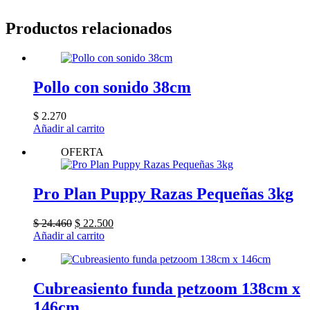
Productos relacionados
Pollo con sonido 38cm
$
2.270
Añadir al carrito
OFERTA
Pro Plan Puppy Razas Pequeñas 3kg
El
El
$
24.460
$
22.500
precio
precio
Añadir al carrito
original
actual
era:
es:
$ 24.460.
$ 22.500.
Cubreasiento funda petzoom 138cm x
146cm