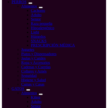
compra
PERROS
Alimentos
Cachorro
Adulto
Senior
Raza pequeña
Hipoalergénico
Light
Húmedos
SNACKS
PRESCRIPCIÓN MÉDICA
Juguetes
Platos y Dispensadores
Jaulas y Caniles
Ropa y Accesorios
Cadenas y Cuerdas
Collares y Arnés
Seguridad
Higiene y Salud
Camas y Casas
GATOS
Alimentos
Kitten
Adulto
Senior