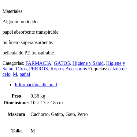
Materiales:
Algodón no tejido.
papel absorbente transpirable.
polímero superabsorbente.
película de PE transpirable.
Categorías:
FARMACIA
,
GATOS
,
Higiene y Salud
,
Higiene y
Salud
,
Otros
,
PERROS
,
Ropa y Accesorios
Etiquetas:
calzon de
celo
,
M
,
pañal
Información adicional
Peso
0,36 kg
Dimensiones
10 × 13 × 18 cm
Mascota
Cachorro, Gatito, Gato, Perro
Talla
M