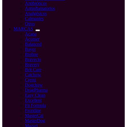
Antibióticos
Antinflamatorios
Analgésicos
Calmantes
Otros
MARCAS
Acana
Acomer
Balanced
Bayer
Bioline
Bravecto
Bravery
Brit Care
Catchow
Cremi
Dogchow
DragPharma
Easy Clean
Excellent
Fit Formula
Frontline
MasterCat
MasterDog
Mazuri