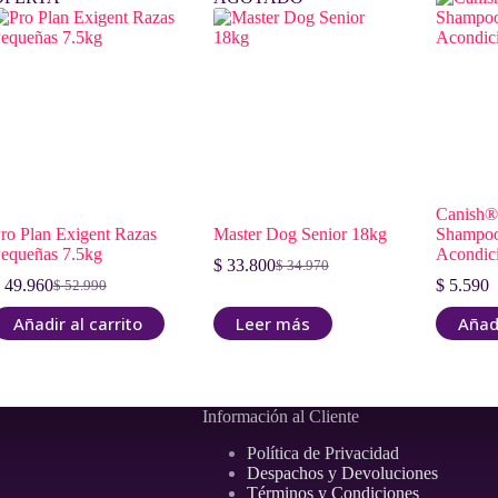
Canish®
ro Plan Exigent Razas
Master Dog Senior 18kg
Shampoo
equeñas 7.5kg
Acondic
$
33.800
$
34.970
El
El
49.960
$
5.590
$
52.990
El
El
precio
precio
precio
precio
original
actual
Añadir al carrito
Leer más
Añadi
original
actual
era:
es:
era:
es:
$ 34.970.
$ 33.800.
$ 52.990.
$ 49.960.
Información al Cliente
Política de Privacidad
Despachos y Devoluciones
Términos y Condiciones