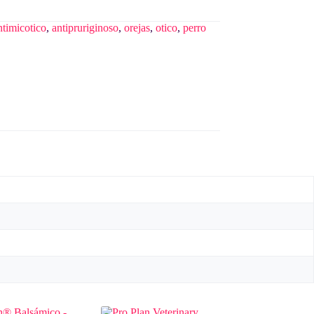
ntimicotico
,
antipruriginoso
,
orejas
,
otico
,
perro