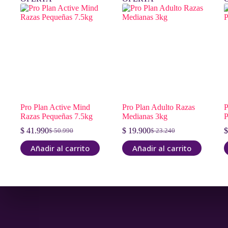
Pro Plan Active Mind
Pro Plan Adulto Razas
P
Razas Pequeñas 7.5kg
Medianas 3kg
P
$
41.990
$
19.900
$
$
50.990
$
23.240
El
El
El
El
precio
precio
precio
precio
Añadir al carrito
Añadir al carrito
original
actual
original
actual
era:
es:
era:
es:
$ 50.990.
$ 41.990.
$ 23.240.
$ 19.900.