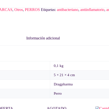
ARCAS
,
Otros
,
PERROS
Etiquetas:
antibacteriano
,
antiinflamatorio
,
a
Información adicional
0,1 kg
5 × 21 × 4 cm
Dragpharma
Perro
OFERTA
AGOTADO