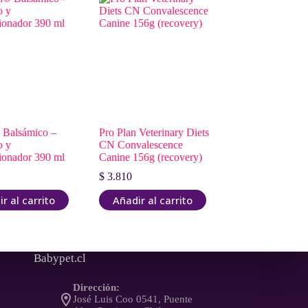
 Balsámico –
Pro Plan Veterinary Diets
 y
CN Convalescence
ionador 390 ml
Canine 156g (recovery)
$
3.810
r al carrito
Añadir al carrito
Babypet.cl
Dirección:
José Luis Coo 0541, Puente