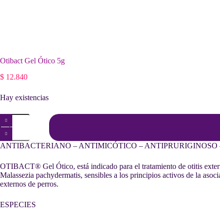
Otibact Gel Ótico 5g
$
12.840
Hay existencias
Otibact
Gel
Ótico
5g
ANTIBACTERIANO – ANTIMICÓTICO – ANTIPRURIGINOSO
cantidad
OTIBACT® Gel Ótico, está indicado para el tratamiento de otitis exte
Malassezia pachydermatis, sensibles a los principios activos de la asoci
externos de perros.
ESPECIES