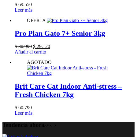
$
69.550
Leer más
OFERTA
Pro Plan Gato 7+ Senior 3kg
El
El
$
30.990
$
29.120
precio
precio
Añadir al carrito
original
actual
AGOTADO
era:
es:
$ 30.990.
$ 29.120.
Brit Care Cat Indoor Anti-stress –
Fresh Chicken 7kg
$
60.790
Leer más
Tendencia ahora