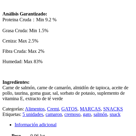
Análisis Garantizado:
Proteina Cruda：Min 9.2 %
Grasa Cruda: Min 1.5%
Ceniza: Max 2.5%
Fibra Cruda: Max 2%
Humedad: Max 83%
Ingredientes:
Carne de salmón, carne de camarón, almidón de tapioca, aceite de
pollo, taurina, goma guar, sal, sorbato de potasio, suplemento de
vitamina E, extracto de té verde
Categorías:
Alimentos
,
Cremi
,
GATOS
,
MARCAS
,
SNACKS
Etiquetas:
5 unidades
,
camaron
,
cremoso
,
gato
,
salmón
,
snack
Información adicional
Peso
0,06 kg