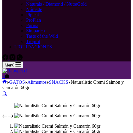
Naturals / Diamond / NutraGold
Nómade
Pipicat
ProPlan
Purina
Simparica
Taste of the Wild
Tropifit
LIQUIDACIONES
Menú
Carro
0
de
Inicio
GATOS
Alimentos
SNACKS
Naturalistic Cremi Salmón y
compra
Camarón 60gr
🔍