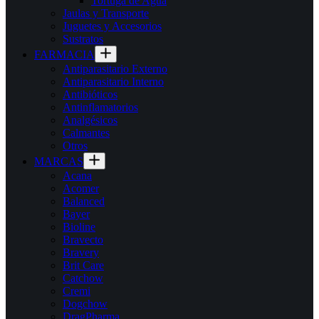
Tortuga de Agua
Jaulas y Transporte
Juguetes y Accesorios
Sustratos
FARMACIA
Antiparasitario Externo
Antiparasitario Interno
Antibióticos
Antinflamatorios
Analgésicos
Calmantes
Otros
MARCAS
Acana
Acomer
Balanced
Bayer
Bioline
Bravecto
Bravery
Brit Care
Catchow
Cremi
Dogchow
DragPharma