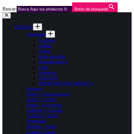
Buscar:
Botón de búsqueda
Saltar
al
contenido
PERROS
Alimentos
Cachorro
Adulto
Senior
Raza pequeña
Hipoalergénico
Light
Húmedos
SNACKS
PRESCRIPCIÓN MÉDICA
Juguetes
Platos y Dispensadores
Jaulas y Caniles
Ropa y Accesorios
Cadenas y Cuerdas
Collares y Arnés
Seguridad
Higiene y Salud
Camas y Casas