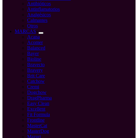
Antibióticos
Antinflamatorios
Analgésicos
Calmantes
Otros
MARCAS
Acana
Acomer
Balanced
Bayer
Bioline
Bravecto
Bravery
Brit Care
Catchow
Cremi
Dogchow
DragPharma
Easy Clean
Excellent
Fit Formula
Frontline
MasterCat
MasterDog
Mazuri