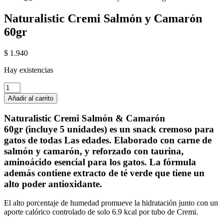
Naturalistic Cremi Salmón y Camarón
60gr
$
1.940
Hay existencias
Naturalistic
Cremi
Añadir al carrito
Salmón
y
Naturalistic Cremi Salmón & Camarón
Camarón
60gr (incluye 5 unidades) es un snack cremoso para
60gr
gatos de todas Las edades. Elaborado con carne de
cantidad
salmón y camarón, y reforzado con taurina,
aminoácido esencial para los gatos. La fórmula
además contiene extracto de té verde que tiene un
alto poder antioxidante.
El alto porcentaje de humedad promueve la hidratación junto con un
aporte calórico controlado de solo 6.9 kcal por tubo de Cremi.