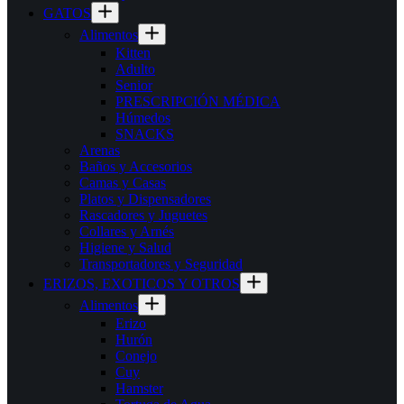
GATOS
Alimentos
Kitten
Adulto
Senior
PRESCRIPCIÓN MÉDICA
Húmedos
SNACKS
Arenas
Baños y Accesorios
Camas y Casas
Platos y Dispensadores
Rascadores y Juguetes
Collares y Arnés
Higiene y Salud
Transportadores y Seguridad
ERIZOS, EXOTICOS Y OTROS
Alimentos
Erizo
Hurón
Conejo
Cuy
Hamster