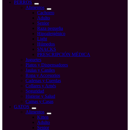
compra
PERROS
Alimentos
Cachorro
Adulto
Senior
Raza pequeña
Hipoalergénico
Light
Húmedos
SNACKS
PRESCRIPCIÓN MÉDICA
Juguetes
Platos y Dispensadores
Jaulas y Caniles
Ropa y Accesorios
Cadenas y Cuerdas
Collares y Arnés
Seguridad
Higiene y Salud
Camas y Casas
GATOS
Alimentos
Kitten
Adulto
Senior