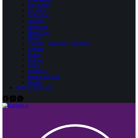
Easy Clean
Excellent
Fit Formula
Frontline
MasterCat
MasterDog
Mazuri
Naturals / Diamond / NutraGold
Nómade
Pipicat
ProPlan
Purina
Simparica
Taste of the Wild
Tropifit
LIQUIDACIONES