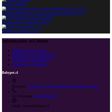
Collar Isabelino
Collar pañoleta gato o razas pequeñas talla S 32 cm
Set mamadera mascota 120ml
Pollo con sonido 17cm
Información al Cliente
Política de Privacidad
Despachos y Devoluciones
Términos y Condiciones
Contacto y Ubicación
Babypet.cl
Dirección:
José Luis Coo 0541, Puente Alto, Santiago - Chile.
Cel WhatsApp
+569 7676 0385
Email:
ventas@babypet.cl