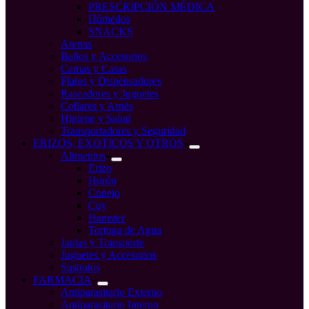
PRESCRIPCIÓN MÉDICA
Húmedos
SNACKS
Arenas
Baños y Accesorios
Camas y Casas
Platos y Dispensadores
Rascadores y Juguetes
Collares y Arnés
Higiene y Salud
Transportadores y Seguridad
ERIZOS, EXOTICOS Y OTROS
Alimentos
Erizo
Hurón
Conejo
Cuy
Hamster
Tortuga de Agua
Jaulas y Transporte
Juguetes y Accesorios
Sustratos
FARMACIA
Antiparasitario Externo
Antiparasitario Interno