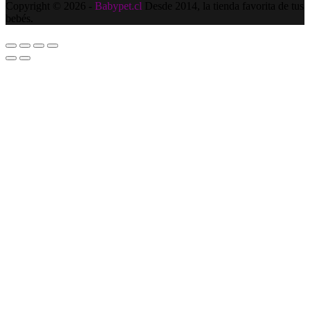
Copyright © 2026 -
Babypet.cl
Desde 2014, la tienda favorita de tus
bebés.