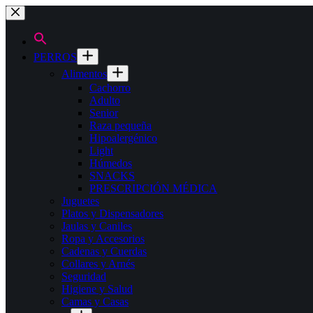
Saltar
al
contenido
PERROS
Alimentos
Cachorro
Adulto
Senior
Raza pequeña
Hipoalergénico
Light
Húmedos
SNACKS
PRESCRIPCIÓN MÉDICA
Juguetes
Platos y Dispensadores
Jaulas y Caniles
Ropa y Accesorios
Cadenas y Cuerdas
Collares y Arnés
Seguridad
Higiene y Salud
Camas y Casas