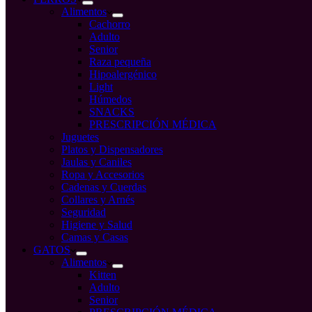
Alimentos
Cachorro
Adulto
Senior
Raza pequeña
Hipoalergénico
Light
Húmedos
SNACKS
PRESCRIPCIÓN MÉDICA
Juguetes
Platos y Dispensadores
Jaulas y Caniles
Ropa y Accesorios
Cadenas y Cuerdas
Collares y Arnés
Seguridad
Higiene y Salud
Camas y Casas
GATOS
Alimentos
Kitten
Adulto
Senior