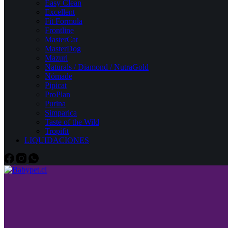
Easy Clean
Excellent
Fit Formula
Frontline
MasterCat
MasterDog
Mazuri
Naturals / Diamond / NutraGold
Nómade
Pipicat
ProPlan
Purina
Simparica
Taste of the Wild
Tropifit
LIQUIDACIONES