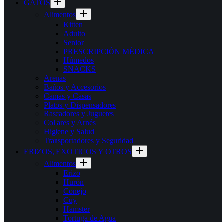
GATOS
Alimentos
Kitten
Adulto
Senior
PRESCRIPCIÓN MÉDICA
Húmedos
SNACKS
Arenas
Baños y Accesorios
Camas y Casas
Platos y Dispensadores
Rascadores y Juguetes
Collares y Arnés
Higiene y Salud
Transportadores y Seguridad
ERIZOS, EXOTICOS Y OTROS
Alimentos
Erizo
Hurón
Conejo
Cuy
Hamster
Tortuga de Agua