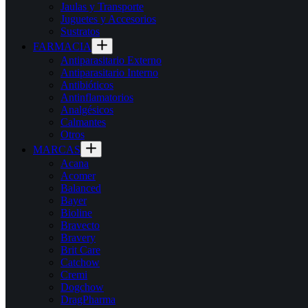
Jaulas y Transporte
Juguetes y Accesorios
Sustratos
FARMACIA
Antiparasitario Externo
Antiparasitario Interno
Antibióticos
Antinflamatorios
Analgésicos
Calmantes
Otros
MARCAS
Acana
Acomer
Balanced
Bayer
Bioline
Bravecto
Bravery
Brit Care
Catchow
Cremi
Dogchow
DragPharma