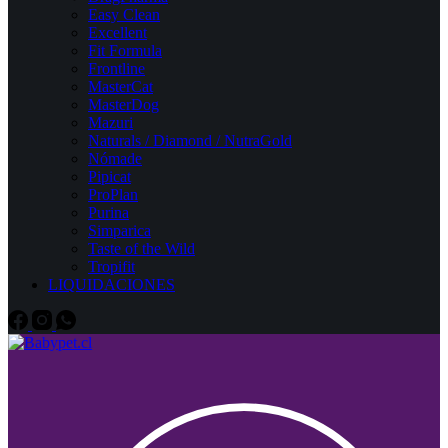
Easy Clean
Excellent
Fit Formula
Frontline
MasterCat
MasterDog
Mazuri
Naturals / Diamond / NutraGold
Nómade
Pipicat
ProPlan
Purina
Simparica
Taste of the Wild
Tropifit
LIQUIDACIONES