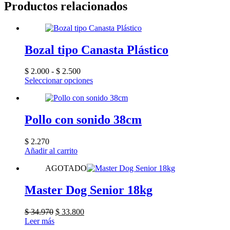
Productos relacionados
Bozal tipo Canasta Plástico
Rango
$
2.000
-
$
2.500
de
Este
Seleccionar opciones
precios:
producto
desde
tiene
$ 2.000
múltiples
hasta
variantes.
Pollo con sonido 38cm
$ 2.500
Las
opciones
$
2.270
se
Añadir al carrito
pueden
elegir
AGOTADO
en
la
Master Dog Senior 18kg
página
de
producto
El
El
$
34.970
$
33.800
precio
precio
Leer más
original
actual