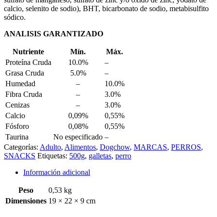
calcio, selenito de sodio), BHT, bicarbonato de sodio, metabisulfito
sódico.
ANALISIS GARANTIZADO
Nutriente
Mín.
Máx.
Proteína Cruda
10.0%
–
Grasa Cruda
5.0%
–
Humedad
–
10.0%
Fibra Cruda
–
3.0%
Cenizas
–
3.0%
Calcio
0,09%
0,55%
Fósforo
0,08%
0,55%
Taurina
No especificado
–
Categorías:
Adulto
,
Alimentos
,
Dogchow
,
MARCAS
,
PERROS
,
SNACKS
Etiquetas:
500g
,
galletas
,
perro
Información adicional
Peso
0,53 kg
Dimensiones
19 × 22 × 9 cm