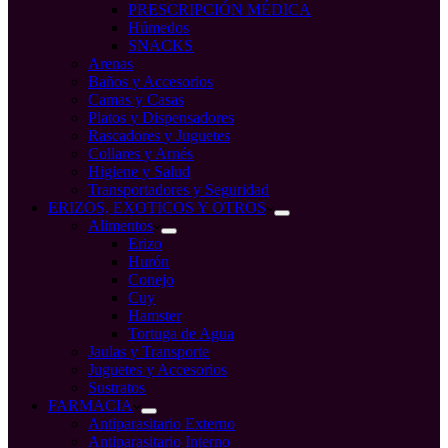
PRESCRIPCIÓN MÉDICA
Húmedos
SNACKS
Arenas
Baños y Accesorios
Camas y Casas
Platos y Dispensadores
Rascadores y Juguetes
Collares y Arnés
Higiene y Salud
Transportadores y Seguridad
ERIZOS, EXOTICOS Y OTROS
Alimentos
Erizo
Hurón
Conejo
Cuy
Hamster
Tortuga de Agua
Jaulas y Transporte
Juguetes y Accesorios
Sustratos
FARMACIA
Antiparasitario Externo
Antiparasitario Interno