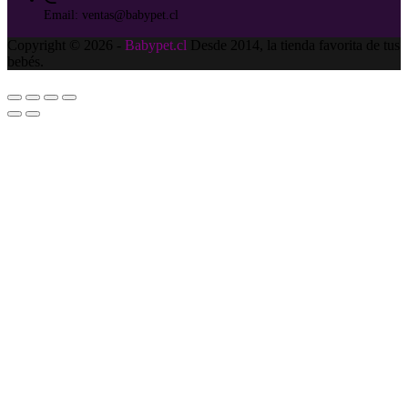
Email:
ventas@babypet.cl
Copyright © 2026 -
Babypet.cl
Desde 2014, la tienda favorita de tus
bebés.