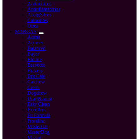
Antibióticos
Antinflamatorios
Analgésicos
Calmantes
Otros
MARCAS
Acana
Acomer
Balanced
Bayer
Bioline
Bravecto
Bravery
Brit Care
Catchow
Cremi
Dogchow
DragPharma
Easy Clean
Excellent
Fit Formula
Frontline
MasterCat
MasterDog
Mazuri