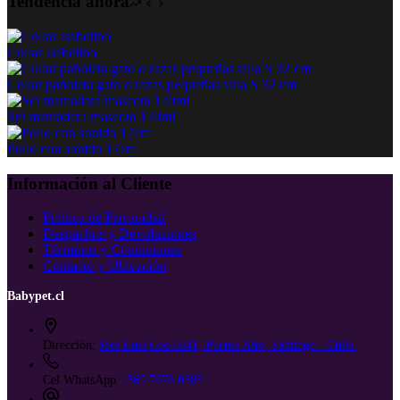
Tendencia ahora
múltiples
variantes.
Las
Collar Isabelino
opciones
se
Collar pañoleta gato o razas pequeñas talla S 32 cm
pueden
elegir
Set mamadera mascota 120ml
en
la
Pollo con sonido 17cm
página
de
Información al Cliente
producto
Política de Privacidad
Despachos y Devoluciones
Términos y Condiciones
Contacto y Ubicación
Babypet.cl
Dirección:
José Luis Coo 0541, Puente Alto, Santiago - Chile.
Cel WhatsApp
+569 7676 0385