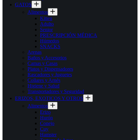
GATOS
Alimentos
Kitten
Adulto
Senior
PRESCRIPCIÓN MÉDICA
Húmedos
SNACKS
Arenas
Baños y Accesorios
Camas y Casas
Platos y Dispensadores
Rascadores y Juguetes
Collares y Arnés
Higiene y Salud
Transportadores y Seguridad
ERIZOS, EXOTICOS Y OTROS
Alimentos
Erizo
Hurón
Conejo
Cuy
Hamster