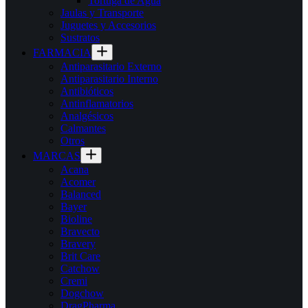
Tortuga de Agua
Jaulas y Transporte
Juguetes y Accesorios
Sustratos
FARMACIA
Antiparasitario Externo
Antiparasitario Interno
Antibióticos
Antinflamatorios
Analgésicos
Calmantes
Otros
MARCAS
Acana
Acomer
Balanced
Bayer
Bioline
Bravecto
Bravery
Brit Care
Catchow
Cremi
Dogchow
DragPharma