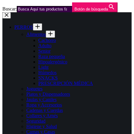
Buscar:
Botón de búsqueda
Saltar
al
contenido
PERROS
Alimentos
Cachorro
Adulto
Senior
Raza pequeña
Hipoalergénico
Light
Húmedos
SNACKS
PRESCRIPCIÓN MÉDICA
Juguetes
Platos y Dispensadores
Jaulas y Caniles
Ropa y Accesorios
Cadenas y Cuerdas
Collares y Arnés
Seguridad
Higiene y Salud
Camas y Casas