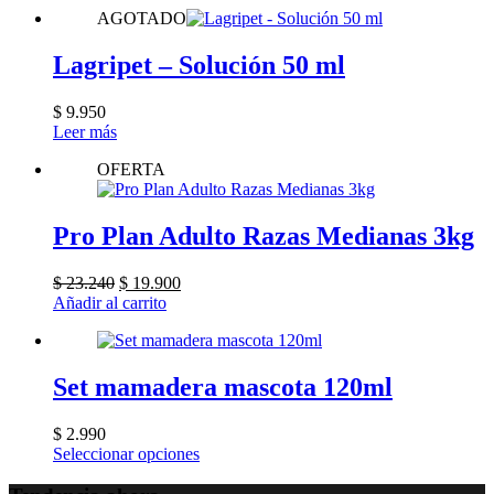
AGOTADO
era:
es:
$ 34.970.
$ 33.800.
Lagripet – Solución 50 ml
$
9.950
Leer más
OFERTA
Pro Plan Adulto Razas Medianas 3kg
El
El
$
23.240
$
19.900
precio
precio
Añadir al carrito
original
actual
era:
es:
$ 23.240.
$ 19.900.
Set mamadera mascota 120ml
$
2.990
Este
Seleccionar opciones
producto
tiene