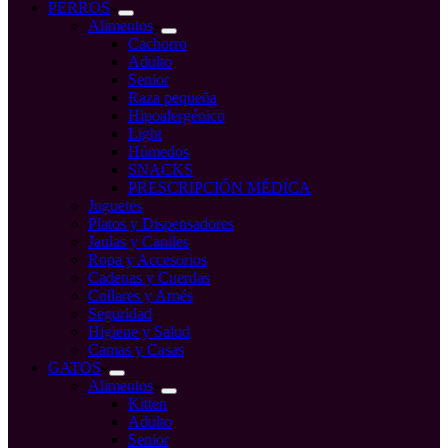
compra
PERROS
Alimentos
Cachorro
Adulto
Senior
Raza pequeña
Hipoalergénico
Light
Húmedos
SNACKS
PRESCRIPCIÓN MÉDICA
Juguetes
Platos y Dispensadores
Jaulas y Caniles
Ropa y Accesorios
Cadenas y Cuerdas
Collares y Arnés
Seguridad
Higiene y Salud
Camas y Casas
GATOS
Alimentos
Kitten
Adulto
Senior