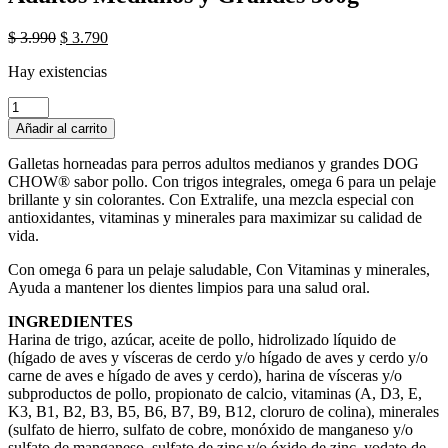
El
El
$
3.990
$
3.790
precio
precio
Hay existencias
original
actual
era:
es:
Galletas
$ 3.990.
$ 3.790.
para
Añadir al carrito
perro
DOG
Galletas horneadas para perros adultos medianos y grandes DOG
CHOW®
CHOW® sabor pollo. Con trigos integrales, omega 6 para un pelaje
Adultos
brillante y sin colorantes. Con Extralife, una mezcla especial con
Medianos
antioxidantes, vitaminas y minerales para maximizar su calidad de
y
vida.
Grandes
500g
Con omega 6 para un pelaje saludable, Con Vitaminas y minerales,
cantidad
Ayuda a mantener los dientes limpios para una salud oral.
INGREDIENTES
Harina de trigo, azúcar, aceite de pollo, hidrolizado líquido de
(hígado de aves y vísceras de cerdo y/o hígado de aves y cerdo y/o
carne de aves e hígado de aves y cerdo), harina de vísceras y/o
subproductos de pollo, propionato de calcio, vitaminas (A, D3, E,
K3, B1, B2, B3, B5, B6, B7, B9, B12, cloruro de colina), minerales
(sulfato de hierro, sulfato de cobre, monóxido de manganeso y/o
sulfato de manganeso, sulfato de zinc y/o óxido de zinc, yodato de