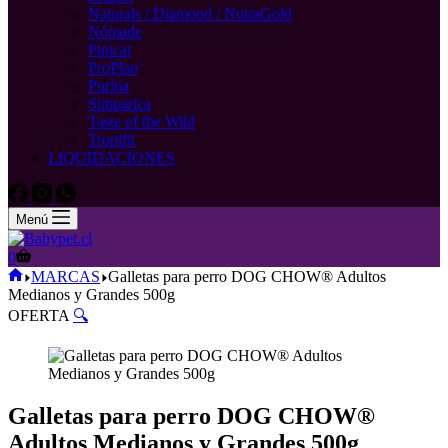
Naturals / Diamond / NutraGold
Nómade
Pipicat
ProPlan
Purina
Simparica
Taste of the Wild
Tropifit
LIQUIDACIONES
Menú
Carro
0
de
Inicio
MARCAS
Galletas para perro DOG CHOW® Adultos
compra
Medianos y Grandes 500g
OFERTA
🔍
Galletas para perro DOG CHOW®
Adultos Medianos y Grandes 500g