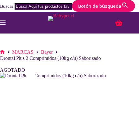
Botón de búsqueda
Buscar:
Saltar
al
Carro
contenido
de
compra
MARCAS
Bayer
Inicio
Drontal Plus 2 Comprimidos (10kg c/u) Saborizado
AGOTADO