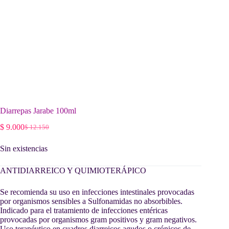
Diarrepas Jarabe 100ml
$
9.000
$
12.150
El
El
precio
precio
Sin existencias
original
actual
era:
es:
$ 12.150.
$ 9.000.
ANTIDIARREICO Y QUIMIOTERÁPICO
Se recomienda su uso en infecciones intestinales provocadas
por organismos sensibles a Sulfonamidas no absorbibles.
Indicado para el tratamiento de infecciones entéricas
provocadas por organismos gram positivos y gram negativos.
Uso terapéutico en cuadros diarreicos agudos o crónicos de