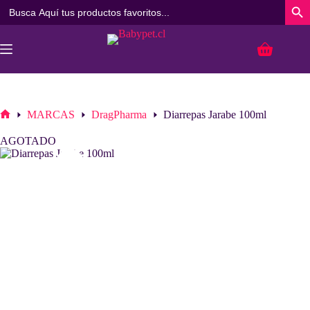
Buscar:
Botó
Saltar
al
Carro
contenido
de
compra
MARCAS
DragPharma
Diarrepas Jarabe 100ml
Inicio
AGOTADO