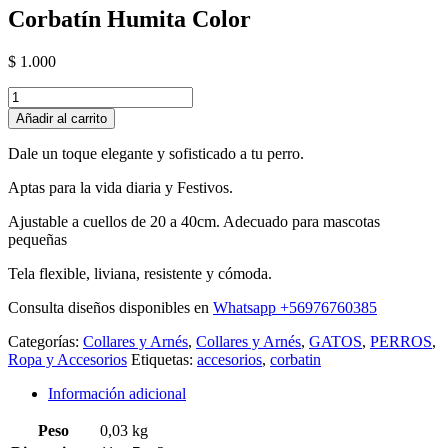
Corbatín Humita Color
$
1.000
Corbatín
Humita
Añadir al carrito
Color
cantidad
Dale un toque elegante y sofisticado a tu perro.
Aptas para la vida diaria y Festivos.
Ajustable a cuellos de 20 a 40cm. Adecuado para mascotas
pequeñas
Tela flexible, liviana, resistente y cómoda.
Consulta diseños disponibles en
Whatsapp +56976760385
Categorías:
Collares y Arnés
,
Collares y Arnés
,
GATOS
,
PERROS
,
Ropa y Accesorios
Etiquetas:
accesorios
,
corbatin
Información adicional
Peso
0,03 kg