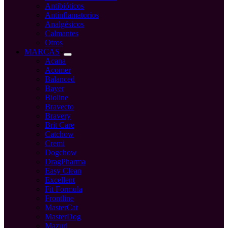
Antibióticos
Antinflamatorios
Analgésicos
Calmantes
Otros
MARCAS
Acana
Acomer
Balanced
Bayer
Bioline
Bravecto
Bravery
Brit Care
Catchow
Cremi
Dogchow
DragPharma
Easy Clean
Excellent
Fit Formula
Frontline
MasterCat
MasterDog
Mazuri