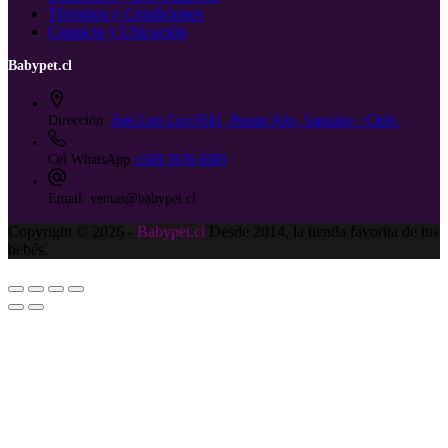
Términos y Condiciones
Contacto y Ubicación
Babypet.cl
Dirección:
José Luis Coo 0541, Puente Alto, Santiago - Chile.
Cel WhatsApp
+569 7676 0385
Email:
ventas@babypet.cl
Copyright © 2026 -
Babypet.cl
Desde 2014, la tienda favorita de tus
bebés.