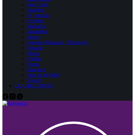
Easy Clean
Excellent
Fit Formula
Frontline
MasterCat
MasterDog
Mazuri
Naturals / Diamond / NutraGold
Nómade
Pipicat
ProPlan
Purina
Simparica
Taste of the Wild
Tropifit
LIQUIDACIONES