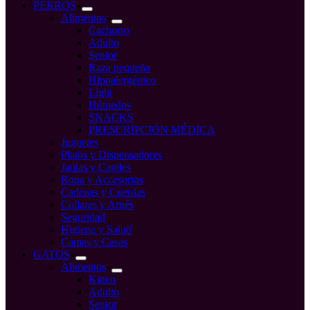
compra
PERROS
Alimentos
Cachorro
Adulto
Senior
Raza pequeña
Hipoalergénico
Light
Húmedos
SNACKS
PRESCRIPCIÓN MÉDICA
Juguetes
Platos y Dispensadores
Jaulas y Caniles
Ropa y Accesorios
Cadenas y Cuerdas
Collares y Arnés
Seguridad
Higiene y Salud
Camas y Casas
GATOS
Alimentos
Kitten
Adulto
Senior