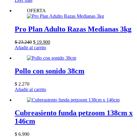
Leer más
OFERTA
Pro Plan Adulto Razas Medianas 3kg
El
El
$
23.240
$
19.900
precio
precio
Añadir al carrito
original
actual
era:
es:
$ 23.240.
$ 19.900.
Pollo con sonido 38cm
$
2.270
Añadir al carrito
Cubreasiento funda petzoom 138cm x
146cm
$
6.990