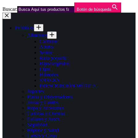
Buscar:
Botón de búsqueda
Saltar
al
contenido
PERROS
Alimentos
Cachorro
Adulto
Senior
Raza pequeña
Hipoalergénico
Light
Húmedos
SNACKS
PRESCRIPCIÓN MÉDICA
Juguetes
Platos y Dispensadores
Jaulas y Caniles
Ropa y Accesorios
Cadenas y Cuerdas
Collares y Arnés
Seguridad
Higiene y Salud
Camas y Casas