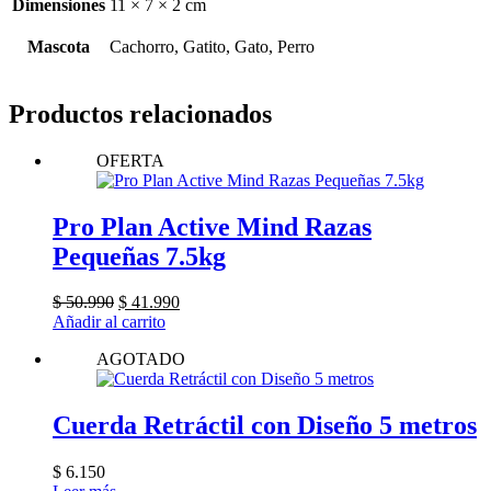
Dimensiones
11 × 7 × 2 cm
Mascota
Cachorro, Gatito, Gato, Perro
Productos relacionados
OFERTA
Pro Plan Active Mind Razas
Pequeñas 7.5kg
El
El
$
50.990
$
41.990
precio
precio
Añadir al carrito
original
actual
AGOTADO
era:
es:
$ 50.990.
$ 41.990.
Cuerda Retráctil con Diseño 5 metros
$
6.150