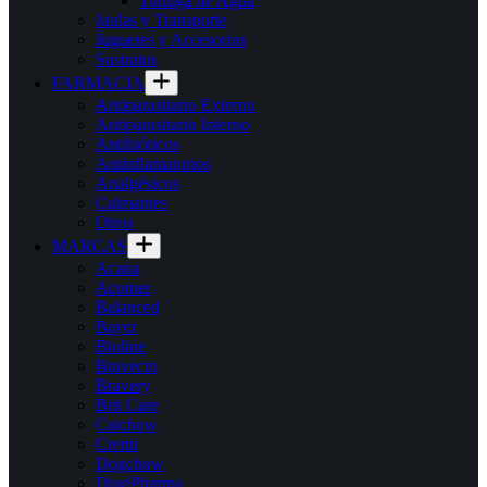
Tortuga de Agua
Jaulas y Transporte
Juguetes y Accesorios
Sustratos
FARMACIA
Antiparasitario Externo
Antiparasitario Interno
Antibióticos
Antinflamatorios
Analgésicos
Calmantes
Otros
MARCAS
Acana
Acomer
Balanced
Bayer
Bioline
Bravecto
Bravery
Brit Care
Catchow
Cremi
Dogchow
DragPharma