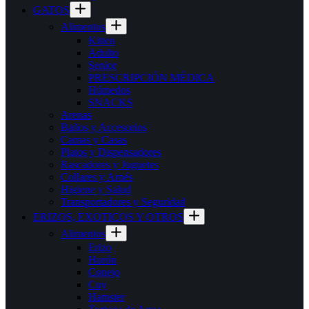
GATOS
Alimentos
Kitten
Adulto
Senior
PRESCRIPCIÓN MÉDICA
Húmedos
SNACKS
Arenas
Baños y Accesorios
Camas y Casas
Platos y Dispensadores
Rascadores y Juguetes
Collares y Arnés
Higiene y Salud
Transportadores y Seguridad
ERIZOS, EXOTICOS Y OTROS
Alimentos
Erizo
Hurón
Conejo
Cuy
Hamster