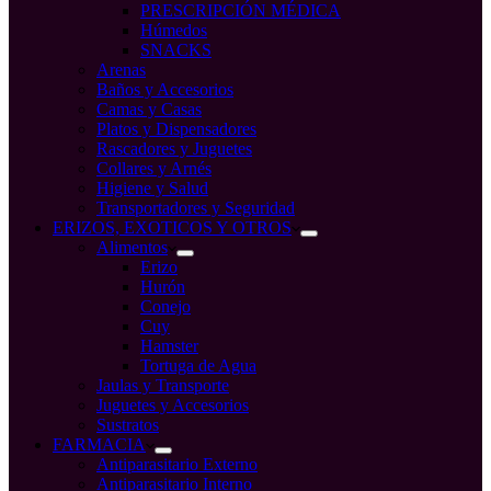
PRESCRIPCIÓN MÉDICA
Húmedos
SNACKS
Arenas
Baños y Accesorios
Camas y Casas
Platos y Dispensadores
Rascadores y Juguetes
Collares y Arnés
Higiene y Salud
Transportadores y Seguridad
ERIZOS, EXOTICOS Y OTROS
Alimentos
Erizo
Hurón
Conejo
Cuy
Hamster
Tortuga de Agua
Jaulas y Transporte
Juguetes y Accesorios
Sustratos
FARMACIA
Antiparasitario Externo
Antiparasitario Interno