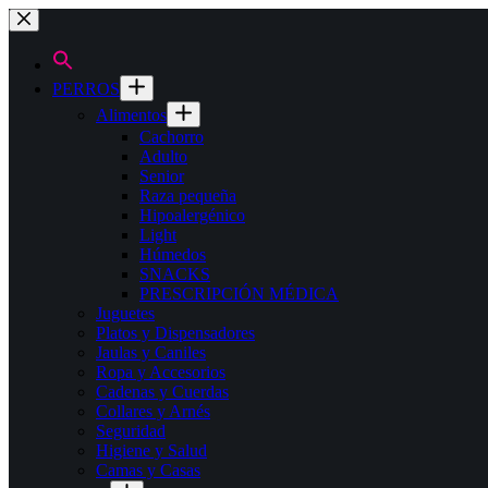
Saltar
al
contenido
PERROS
Alimentos
Cachorro
Adulto
Senior
Raza pequeña
Hipoalergénico
Light
Húmedos
SNACKS
PRESCRIPCIÓN MÉDICA
Juguetes
Platos y Dispensadores
Jaulas y Caniles
Ropa y Accesorios
Cadenas y Cuerdas
Collares y Arnés
Seguridad
Higiene y Salud
Camas y Casas