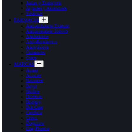
Jaulas y Transporte
Juguetes y Accesorios
Sustratos
FARMACIA
Antiparasitario Externo
Antiparasitario Interno
Antibióticos
Antinflamatorios
Analgésicos
Calmantes
Otros
MARCAS
Acana
Acomer
Balanced
Bayer
Bioline
Bravecto
Bravery
Brit Care
Catchow
Cremi
Dogchow
DragPharma