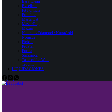
Easy Clean
Excellent
Fit Formula
Frontline
MasterCat
MasterDog
Mazuri
Naturals / Diamond / NutraGold
Nómade
Pipicat
ProPlan
Purina
Simparica
Taste of the Wild
Tropifit
LIQUIDACIONES