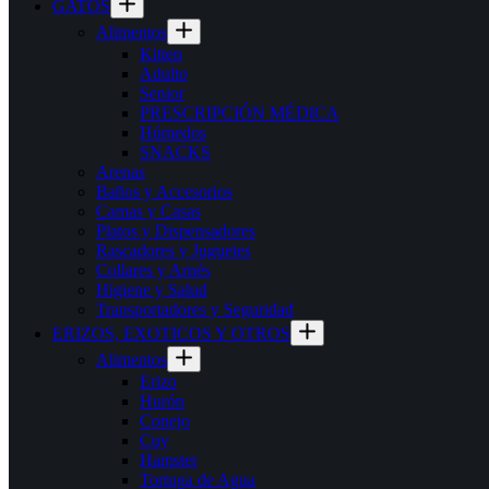
GATOS
Alimentos
Kitten
Adulto
Senior
PRESCRIPCIÓN MÉDICA
Húmedos
SNACKS
Arenas
Baños y Accesorios
Camas y Casas
Platos y Dispensadores
Rascadores y Juguetes
Collares y Arnés
Higiene y Salud
Transportadores y Seguridad
ERIZOS, EXOTICOS Y OTROS
Alimentos
Erizo
Hurón
Conejo
Cuy
Hamster
Tortuga de Agua