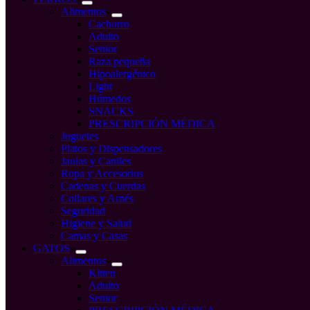
Alimentos
Cachorro
Adulto
Senior
Raza pequeña
Hipoalergénico
Light
Húmedos
SNACKS
PRESCRIPCIÓN MÉDICA
Juguetes
Platos y Dispensadores
Jaulas y Caniles
Ropa y Accesorios
Cadenas y Cuerdas
Collares y Arnés
Seguridad
Higiene y Salud
Camas y Casas
GATOS
Alimentos
Kitten
Adulto
Senior