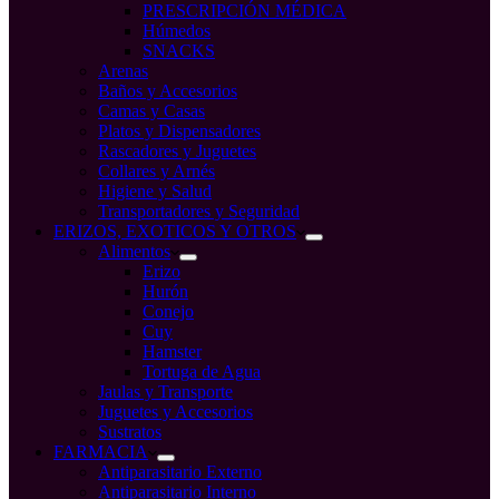
PRESCRIPCIÓN MÉDICA
Húmedos
SNACKS
Arenas
Baños y Accesorios
Camas y Casas
Platos y Dispensadores
Rascadores y Juguetes
Collares y Arnés
Higiene y Salud
Transportadores y Seguridad
ERIZOS, EXOTICOS Y OTROS
Alimentos
Erizo
Hurón
Conejo
Cuy
Hamster
Tortuga de Agua
Jaulas y Transporte
Juguetes y Accesorios
Sustratos
FARMACIA
Antiparasitario Externo
Antiparasitario Interno