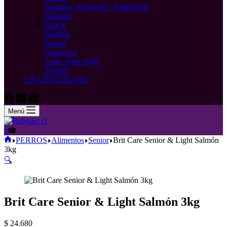
Naturals / Diamond / NutraGold
Nómade
Pipicat
ProPlan
Purina
Simparica
Taste of the Wild
Tropifit
LIQUIDACIONES
Menú
Carro
0
de
Inicio
PERROS
Alimentos
Senior
Brit Care Senior & Light Salmón
compra
3kg
🔍
Brit Care Senior & Light Salmón 3kg
$
24.680