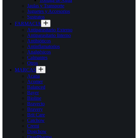
Tortuga de Agua
Jaulas y Transporte
Juguetes y Accesorios
Sustratos
FARMACIA
Antiparasitario Externo
Antiparasitario Interno
Antibióticos
Antinflamatorios
Analgésicos
Calmantes
Otros
MARCAS
Acana
Acomer
Balanced
Bayer
Bioline
Bravecto
Bravery
Brit Care
Catchow
Cremi
Dogchow
DragPharma