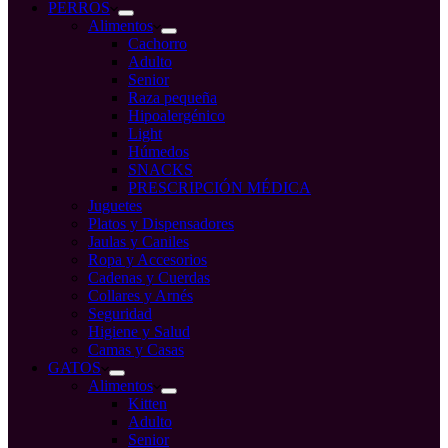
compra
PERROS
Alimentos
Cachorro
Adulto
Senior
Raza pequeña
Hipoalergénico
Light
Húmedos
SNACKS
PRESCRIPCIÓN MÉDICA
Juguetes
Platos y Dispensadores
Jaulas y Caniles
Ropa y Accesorios
Cadenas y Cuerdas
Collares y Arnés
Seguridad
Higiene y Salud
Camas y Casas
GATOS
Alimentos
Kitten
Adulto
Senior