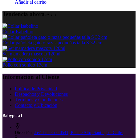
precio
precio
Añadir al carrito
original
actual
era:
es:
Tendencia ahora
$ 24.460.
$ 22.500.
Collar Isabelino
Collar pañoleta gato o razas pequeñas talla S 32 cm
Set mamadera mascota 120ml
Pollo con sonido 17cm
Información al Cliente
Política de Privacidad
Despachos y Devoluciones
Términos y Condiciones
Contacto y Ubicación
Babypet.cl
Dirección:
José Luis Coo 0541, Puente Alto, Santiago - Chile.