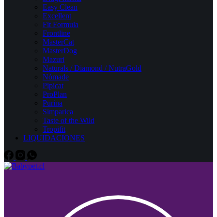
Easy Clean
Excellent
Fit Formula
Frontline
MasterCat
MasterDog
Mazuri
Naturals / Diamond / NutraGold
Nómade
Pipicat
ProPlan
Purina
Simparica
Taste of the Wild
Tropifit
LIQUIDACIONES