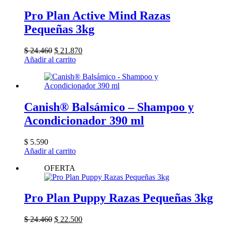
Pro Plan Active Mind Razas
Pequeñas 3kg
El
El
$
24.460
$
21.870
precio
precio
Añadir al carrito
original
actual
era:
es:
$ 24.460.
$ 21.870.
Canish® Balsámico – Shampoo y
Acondicionador 390 ml
$
5.590
Añadir al carrito
OFERTA
Pro Plan Puppy Razas Pequeñas 3kg
El
El
$
24.460
$
22.500