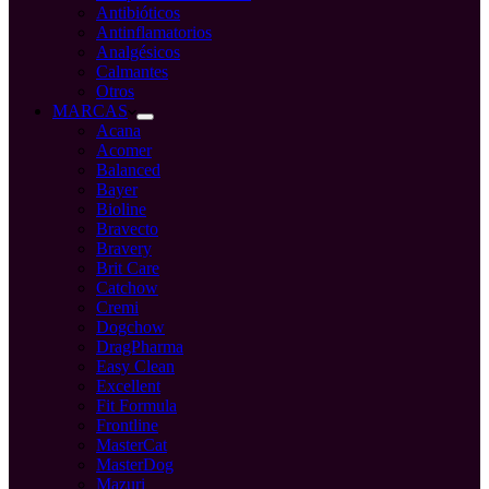
Antibióticos
Antinflamatorios
Analgésicos
Calmantes
Otros
MARCAS
Acana
Acomer
Balanced
Bayer
Bioline
Bravecto
Bravery
Brit Care
Catchow
Cremi
Dogchow
DragPharma
Easy Clean
Excellent
Fit Formula
Frontline
MasterCat
MasterDog
Mazuri