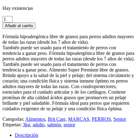
Hay existencias
Brit
Care
Añadir al carrito
Senior
&
Fórmula hipoalergénica libre de granos para perros adultos mayores
Light
de todas las razas (desde los 7 años de vida).
Salmón
También puede ser usado para el tratamiento de perros con
3kg
tendencia a ganar peso. Fórmula hipoalergénica libre de granos para
cantidad
perros adultos mayores de todas las razas (desde los 7 años de vida).
También puede ser usado para el tratamiento de perros con
tendencia a ganar peso. Alimento Super Premium libre de granos.
Brinda apoyo a la salud de la piel y pelaje; del sistema circulatorio y
corazón; una condición física y sistema inmune óptimo en perros
adultos mayores de todas las razas. Con condroprotectores,
esenciales para el cuidado articular y de los cartílagos. Contiene
proteínas de alta calidad ácidos grasos que promueven un pelaje
brillante y piel saludable. Fórmula ideal para perros que requieren
cuidados exigentes de su pelaje y una condición física óptima.
Categorías:
Alimentos
,
Brit Care
,
MARCAS
,
PERROS
,
Senior
Etiquetas:
3kg
,
adulto
,
salmón
,
senior
Descripción