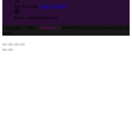
Cel WhatsApp
+569 7676 0385
Email:
ventas@babypet.cl
Copyright © 2026 -
Babypet.cl
Desde 2014, la tienda favorita de tus
bebés.