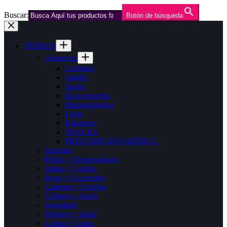
Buscar:
Botón de búsqueda
Saltar
al
contenido
PERROS
Alimentos
Cachorro
Adulto
Senior
Raza pequeña
Hipoalergénico
Light
Húmedos
SNACKS
PRESCRIPCIÓN MÉDICA
Juguetes
Platos y Dispensadores
Jaulas y Caniles
Ropa y Accesorios
Cadenas y Cuerdas
Collares y Arnés
Seguridad
Higiene y Salud
Camas y Casas