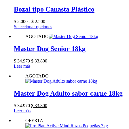
Bozal tipo Canasta Plástico
Rango
$
2.000
-
$
2.500
de
Este
Seleccionar opciones
precios:
producto
AGOTADO
desde
tiene
$ 2.000
múltiples
hasta
variantes.
Master Dog Senior 18kg
$ 2.500
Las
opciones
El
El
$
34.970
$
33.800
se
precio
precio
Leer más
pueden
original
actual
elegir
AGOTADO
era:
es:
en
$ 34.970.
$ 33.800.
la
página
Master Dog Adulto sabor carne 18kg
de
producto
El
El
$
34.970
$
33.800
precio
precio
Leer más
original
actual
OFERTA
era:
es:
$ 34.970.
$ 33.800.