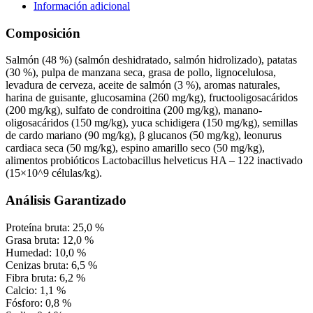
Información adicional
Composición
Salmón (48 %) (salmón deshidratado, salmón hidrolizado), patatas
(30 %), pulpa de manzana seca, grasa de pollo, lignocelulosa,
levadura de cerveza, aceite de salmón (3 %), aromas naturales,
harina de guisante, glucosamina (260 mg/kg), fructooligosacáridos
(200 mg/kg), sulfato de condroitina (200 mg/kg), manano-
oligosacáridos (150 mg/kg), yuca schidigera (150 mg/kg), semillas
de cardo mariano (90 mg/kg), β glucanos (50 mg/kg), leonurus
cardiaca seca (50 mg/kg), espino amarillo seco (50 mg/kg),
alimentos probióticos Lactobacillus helveticus HA – 122 inactivado
(15×10^9 células/kg).
Análisis Garantizado
Proteína bruta: 25,0 %
Grasa bruta: 12,0 %
Humedad: 10,0 %
Cenizas bruta: 6,5 %
Fibra bruta: 6,2 %
Calcio: 1,1 %
Fósforo: 0,8 %