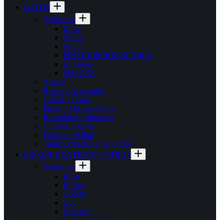
GATOS
Alimentos
Kitten
Adulto
Senior
PRESCRIPCIÓN MÉDICA
Húmedos
SNACKS
Arenas
Baños y Accesorios
Camas y Casas
Platos y Dispensadores
Rascadores y Juguetes
Collares y Arnés
Higiene y Salud
Transportadores y Seguridad
ERIZOS, EXOTICOS Y OTROS
Alimentos
Erizo
Hurón
Conejo
Cuy
Hamster