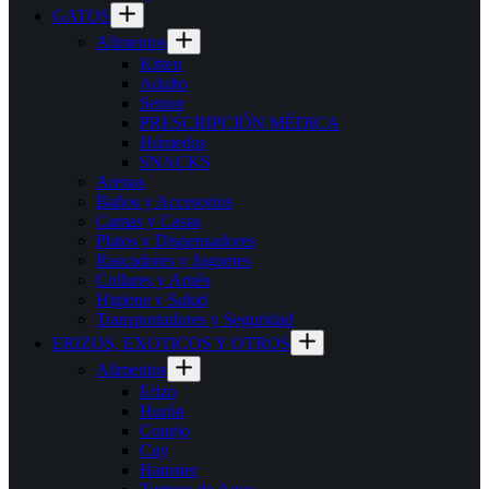
GATOS
Alimentos
Kitten
Adulto
Senior
PRESCRIPCIÓN MÉDICA
Húmedos
SNACKS
Arenas
Baños y Accesorios
Camas y Casas
Platos y Dispensadores
Rascadores y Juguetes
Collares y Arnés
Higiene y Salud
Transportadores y Seguridad
ERIZOS, EXOTICOS Y OTROS
Alimentos
Erizo
Hurón
Conejo
Cuy
Hamster