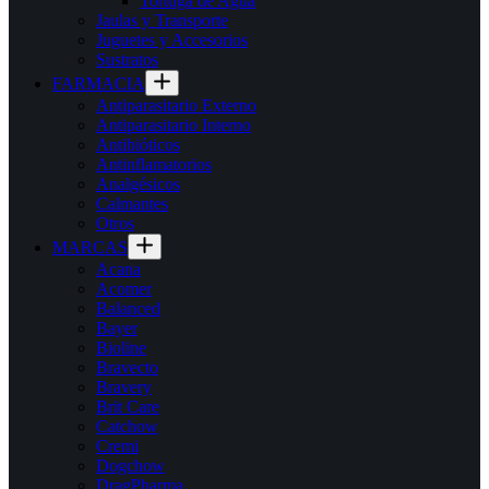
Tortuga de Agua
Jaulas y Transporte
Juguetes y Accesorios
Sustratos
FARMACIA
Antiparasitario Externo
Antiparasitario Interno
Antibióticos
Antinflamatorios
Analgésicos
Calmantes
Otros
MARCAS
Acana
Acomer
Balanced
Bayer
Bioline
Bravecto
Bravery
Brit Care
Catchow
Cremi
Dogchow
DragPharma