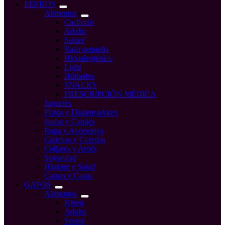
compra
PERROS
Alimentos
Cachorro
Adulto
Senior
Raza pequeña
Hipoalergénico
Light
Húmedos
SNACKS
PRESCRIPCIÓN MÉDICA
Juguetes
Platos y Dispensadores
Jaulas y Caniles
Ropa y Accesorios
Cadenas y Cuerdas
Collares y Arnés
Seguridad
Higiene y Salud
Camas y Casas
GATOS
Alimentos
Kitten
Adulto
Senior