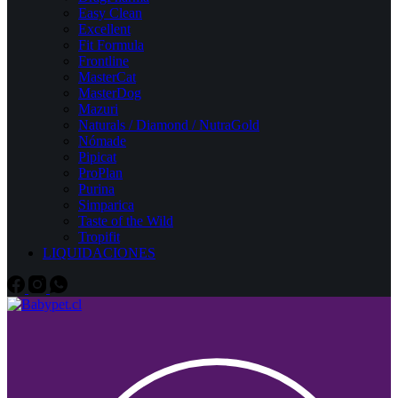
Easy Clean
Excellent
Fit Formula
Frontline
MasterCat
MasterDog
Mazuri
Naturals / Diamond / NutraGold
Nómade
Pipicat
ProPlan
Purina
Simparica
Taste of the Wild
Tropifit
LIQUIDACIONES