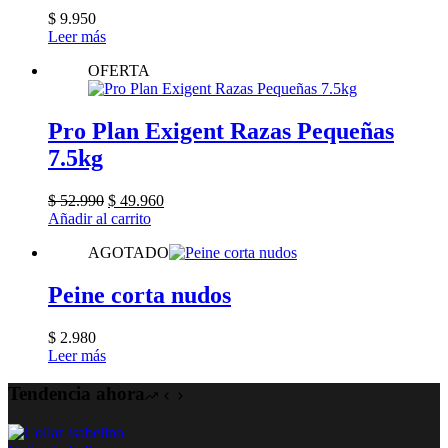
opciones
$
9.950
se
Leer más
pueden
elegir
OFERTA
en
la
página
Pro Plan Exigent Razas Pequeñas
de
producto
7.5kg
El
El
$
52.990
$
49.960
precio
precio
Añadir al carrito
original
actual
AGOTADO
era:
es:
$ 52.990.
$ 49.960.
Peine corta nudos
$
2.980
Leer más
Tendencia ahora