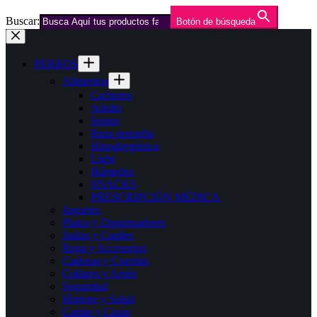
Buscar:
Botón de búsqueda
Saltar
al
contenido
PERROS
Alimentos
Cachorro
Adulto
Senior
Raza pequeña
Hipoalergénico
Light
Húmedos
SNACKS
PRESCRIPCIÓN MÉDICA
Juguetes
Platos y Dispensadores
Jaulas y Caniles
Ropa y Accesorios
Cadenas y Cuerdas
Collares y Arnés
Seguridad
Higiene y Salud
Camas y Casas