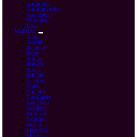
Antibióticos
Antinflamatorios
Analgésicos
Calmantes
Otros
MARCAS
Acana
Acomer
Balanced
Bayer
Bioline
Bravecto
Bravery
Brit Care
Catchow
Cremi
Dogchow
DragPharma
Easy Clean
Excellent
Fit Formula
Frontline
MasterCat
MasterDog
Mazuri