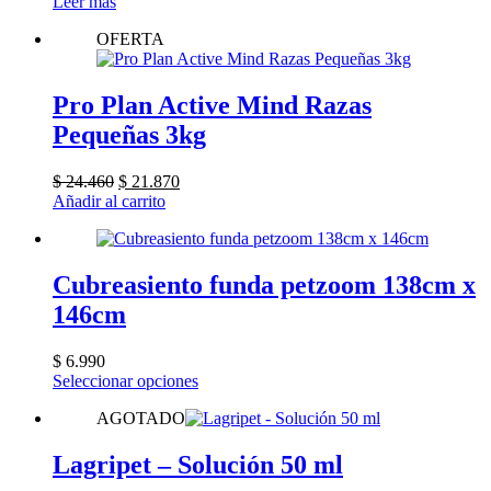
Leer más
OFERTA
Pro Plan Active Mind Razas
Pequeñas 3kg
El
El
$
24.460
$
21.870
precio
precio
Añadir al carrito
original
actual
era:
es:
$ 24.460.
$ 21.870.
Cubreasiento funda petzoom 138cm x
146cm
$
6.990
Este
Seleccionar opciones
producto
AGOTADO
tiene
múltiples
variantes.
Lagripet – Solución 50 ml
Las