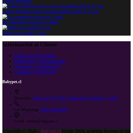
Collar Isabelino
Collar pañoleta gato o razas pequeñas talla S 32 cm
Set mamadera mascota 120ml
Pollo con sonido 17cm
Información al Cliente
Política de Privacidad
Despachos y Devoluciones
Términos y Condiciones
Contacto y Ubicación
Babypet.cl
Dirección:
José Luis Coo 0541, Puente Alto, Santiago - Chile.
Cel WhatsApp
+569 7676 0385
Email:
ventas@babypet.cl
Copyright © 2026 -
Babypet.cl
Desde 2014, la tienda favorita de tus