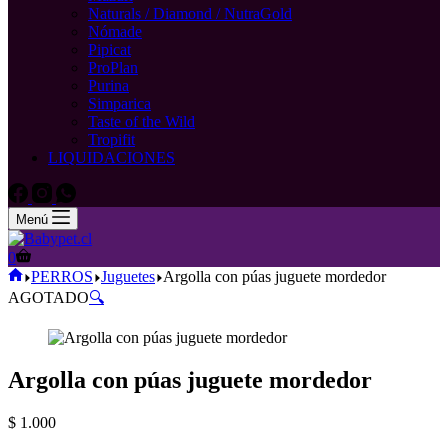
Naturals / Diamond / NutraGold
Nómade
Pipicat
ProPlan
Purina
Simparica
Taste of the Wild
Tropifit
LIQUIDACIONES
Menú
Carro
0
de
Inicio
PERROS
Juguetes
Argolla con púas juguete mordedor
compra
AGOTADO
🔍
Argolla con púas juguete mordedor
$
1.000