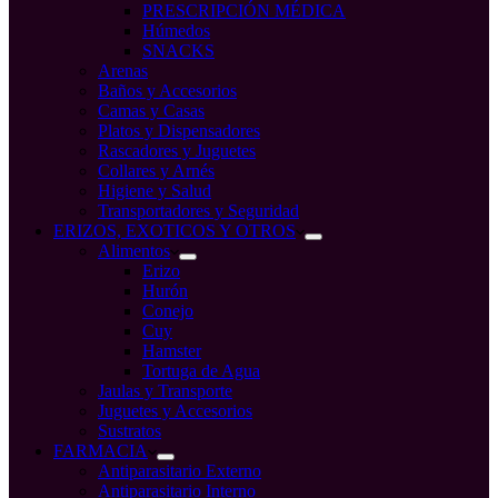
PRESCRIPCIÓN MÉDICA
Húmedos
SNACKS
Arenas
Baños y Accesorios
Camas y Casas
Platos y Dispensadores
Rascadores y Juguetes
Collares y Arnés
Higiene y Salud
Transportadores y Seguridad
ERIZOS, EXOTICOS Y OTROS
Alimentos
Erizo
Hurón
Conejo
Cuy
Hamster
Tortuga de Agua
Jaulas y Transporte
Juguetes y Accesorios
Sustratos
FARMACIA
Antiparasitario Externo
Antiparasitario Interno