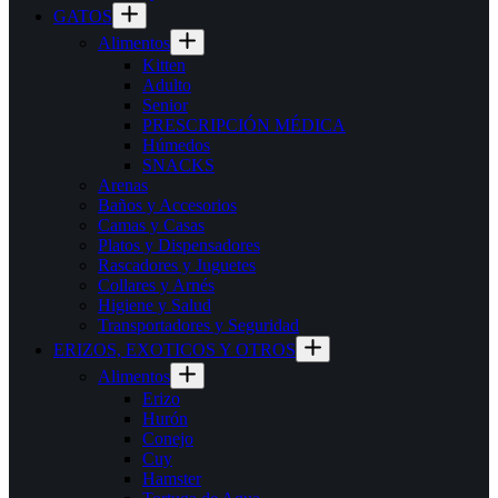
GATOS
Alimentos
Kitten
Adulto
Senior
PRESCRIPCIÓN MÉDICA
Húmedos
SNACKS
Arenas
Baños y Accesorios
Camas y Casas
Platos y Dispensadores
Rascadores y Juguetes
Collares y Arnés
Higiene y Salud
Transportadores y Seguridad
ERIZOS, EXOTICOS Y OTROS
Alimentos
Erizo
Hurón
Conejo
Cuy
Hamster