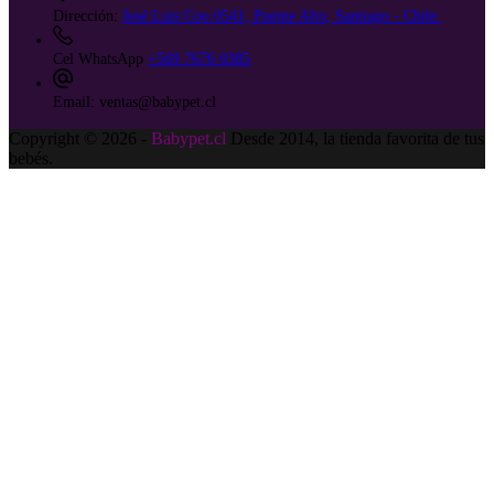
Dirección:
José Luis Coo 0541, Puente Alto, Santiago - Chile.
Cel WhatsApp
+569 7676 0385
Email:
ventas@babypet.cl
Copyright © 2026 -
Babypet.cl
Desde 2014, la tienda favorita de tus
bebés.