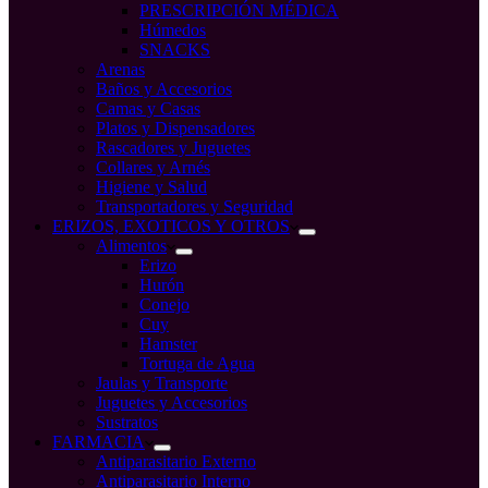
PRESCRIPCIÓN MÉDICA
Húmedos
SNACKS
Arenas
Baños y Accesorios
Camas y Casas
Platos y Dispensadores
Rascadores y Juguetes
Collares y Arnés
Higiene y Salud
Transportadores y Seguridad
ERIZOS, EXOTICOS Y OTROS
Alimentos
Erizo
Hurón
Conejo
Cuy
Hamster
Tortuga de Agua
Jaulas y Transporte
Juguetes y Accesorios
Sustratos
FARMACIA
Antiparasitario Externo
Antiparasitario Interno