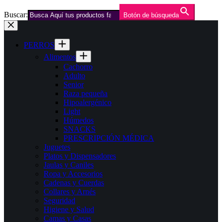
Buscar:
Botón de búsqueda
Saltar
al
contenido
PERROS
Alimentos
Cachorro
Adulto
Senior
Raza pequeña
Hipoalergénico
Light
Húmedos
SNACKS
PRESCRIPCIÓN MÉDICA
Juguetes
Platos y Dispensadores
Jaulas y Caniles
Ropa y Accesorios
Cadenas y Cuerdas
Collares y Arnés
Seguridad
Higiene y Salud
Camas y Casas