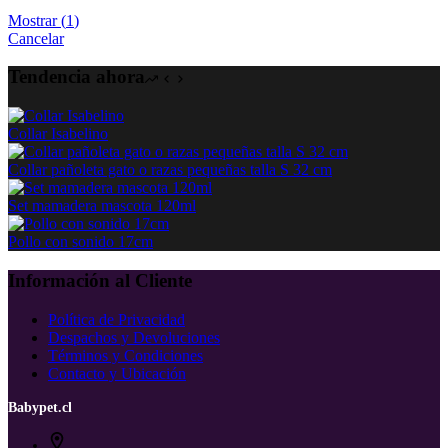
Mostrar
(
1
)
Cancelar
Tendencia ahora
Collar Isabelino
Collar pañoleta gato o razas pequeñas talla S 32 cm
Set mamadera mascota 120ml
Pollo con sonido 17cm
Información al Cliente
Política de Privacidad
Despachos y Devoluciones
Términos y Condiciones
Contacto y Ubicación
Babypet.cl