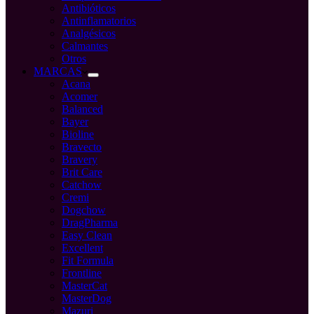
Antibióticos
Antinflamatorios
Analgésicos
Calmantes
Otros
MARCAS
Acana
Acomer
Balanced
Bayer
Bioline
Bravecto
Bravery
Brit Care
Catchow
Cremi
Dogchow
DragPharma
Easy Clean
Excellent
Fit Formula
Frontline
MasterCat
MasterDog
Mazuri