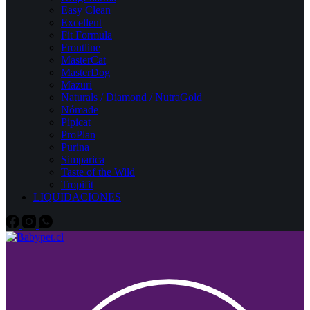
Easy Clean
Excellent
Fit Formula
Frontline
MasterCat
MasterDog
Mazuri
Naturals / Diamond / NutraGold
Nómade
Pipicat
ProPlan
Purina
Simparica
Taste of the Wild
Tropifit
LIQUIDACIONES