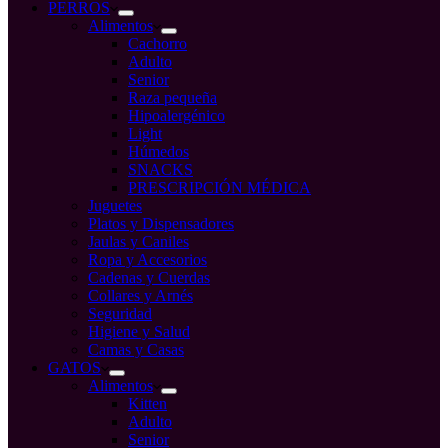
compra
PERROS
Alimentos
Cachorro
Adulto
Senior
Raza pequeña
Hipoalergénico
Light
Húmedos
SNACKS
PRESCRIPCIÓN MÉDICA
Juguetes
Platos y Dispensadores
Jaulas y Caniles
Ropa y Accesorios
Cadenas y Cuerdas
Collares y Arnés
Seguridad
Higiene y Salud
Camas y Casas
GATOS
Alimentos
Kitten
Adulto
Senior