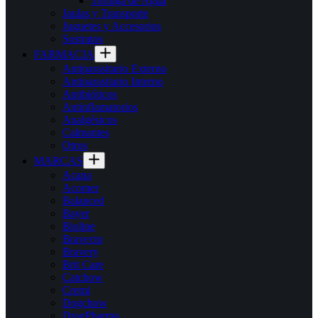
Tortuga de Agua
Jaulas y Transporte
Juguetes y Accesorios
Sustratos
FARMACIA
Antiparasitario Externo
Antiparasitario Interno
Antibióticos
Antinflamatorios
Analgésicos
Calmantes
Otros
MARCAS
Acana
Acomer
Balanced
Bayer
Bioline
Bravecto
Bravery
Brit Care
Catchow
Cremi
Dogchow
DragPharma