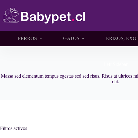
Saltar
al
contenido
PERROS
GATOS
ERIZOS, EXO
Left Sidebar
Massa sed elementum tempus egestas sed sed risus. Risus at ultrices m
elit.
Filtros activos