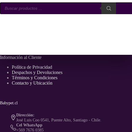
Búsqueda
de
productos
Información al Cliente
Política de Privacidad
Despachos y Devoluciones
Términos y Condiciones
Contacto y Ubicación
Babypet.cl
Dirección:
José Luis Coo 0541, Puente Alto, Santiago - Chile.
Cel WhatsApp
+569 7676 0385