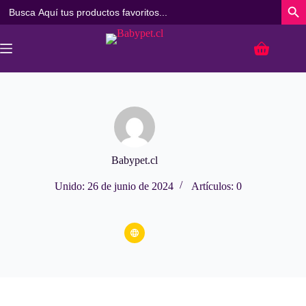
Buscar:
Botó
Saltar
al
Carro
contenido
de
compra
Babypet.cl
Unido: 26 de junio de 2024
Artículos: 0