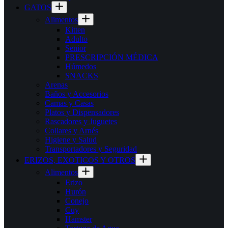
GATOS
Alimentos
Kitten
Adulto
Senior
PRESCRIPCIÓN MÉDICA
Húmedos
SNACKS
Arenas
Baños y Accesorios
Camas y Casas
Platos y Dispensadores
Rascadores y Juguetes
Collares y Arnés
Higiene y Salud
Transportadores y Seguridad
ERIZOS, EXOTICOS Y OTROS
Alimentos
Erizo
Hurón
Conejo
Cuy
Hamster