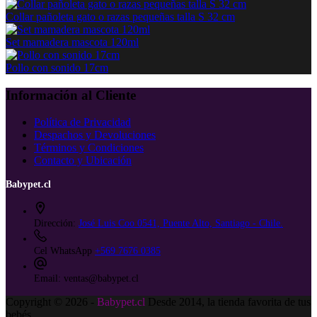
Collar pañoleta gato o razas pequeñas talla S 32 cm
Set mamadera mascota 120ml
Pollo con sonido 17cm
Información al Cliente
Política de Privacidad
Despachos y Devoluciones
Términos y Condiciones
Contacto y Ubicación
Babypet.cl
Dirección:
José Luis Coo 0541, Puente Alto, Santiago - Chile.
Cel WhatsApp
+569 7676 0385
Email:
ventas@babypet.cl
Copyright © 2026 -
Babypet.cl
Desde 2014, la tienda favorita de tus
bebés.