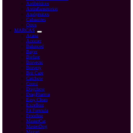
Antibióticos
Antinflamatorios
Analgésicos
Calmantes
Otros
MARCAS
Acana
Acomer
Balanced
Bayer
Bioline
Bravecto
Bravery
Brit Care
Catchow
Cremi
Dogchow
DragPharma
Easy Clean
Excellent
Fit Formula
Frontline
MasterCat
MasterDog
Mazuri