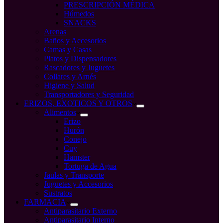
PRESCRIPCIÓN MÉDICA
Húmedos
SNACKS
Arenas
Baños y Accesorios
Camas y Casas
Platos y Dispensadores
Rascadores y Juguetes
Collares y Arnés
Higiene y Salud
Transportadores y Seguridad
ERIZOS, EXOTICOS Y OTROS
Alimentos
Erizo
Hurón
Conejo
Cuy
Hamster
Tortuga de Agua
Jaulas y Transporte
Juguetes y Accesorios
Sustratos
FARMACIA
Antiparasitario Externo
Antiparasitario Interno