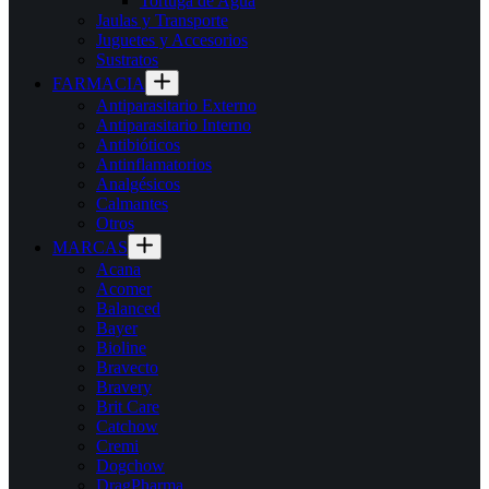
Tortuga de Agua
Jaulas y Transporte
Juguetes y Accesorios
Sustratos
FARMACIA
Antiparasitario Externo
Antiparasitario Interno
Antibióticos
Antinflamatorios
Analgésicos
Calmantes
Otros
MARCAS
Acana
Acomer
Balanced
Bayer
Bioline
Bravecto
Bravery
Brit Care
Catchow
Cremi
Dogchow
DragPharma