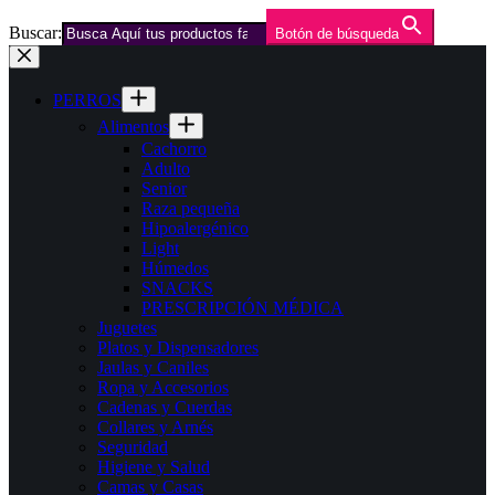
Buscar:
Botón de búsqueda
Saltar
al
contenido
PERROS
Alimentos
Cachorro
Adulto
Senior
Raza pequeña
Hipoalergénico
Light
Húmedos
SNACKS
PRESCRIPCIÓN MÉDICA
Juguetes
Platos y Dispensadores
Jaulas y Caniles
Ropa y Accesorios
Cadenas y Cuerdas
Collares y Arnés
Seguridad
Higiene y Salud
Camas y Casas