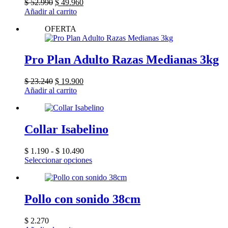
El
El
$
52.990
$
49.960
precio
precio
Añadir al carrito
original
actual
OFERTA
era:
es:
$ 52.990.
$ 49.960.
Pro Plan Adulto Razas Medianas 3kg
El
El
$
23.240
$
19.900
precio
precio
Añadir al carrito
original
actual
era:
es:
$ 23.240.
$ 19.900.
Collar Isabelino
Rango
$
1.190
-
$
10.490
de
Este
Seleccionar opciones
precios:
producto
desde
tiene
$ 1.190
múltiples
hasta
variantes.
Pollo con sonido 38cm
$ 10.490
Las
opciones
$
2.270
se