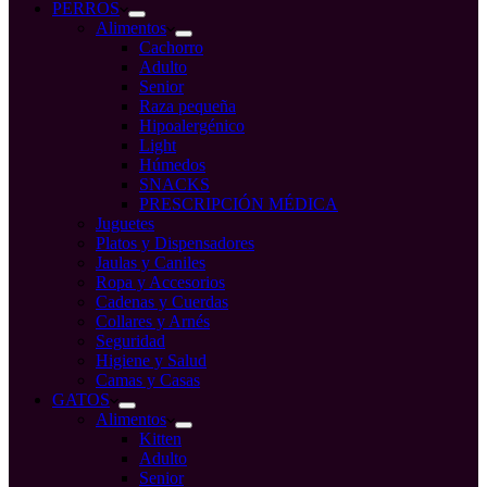
compra
PERROS
Alimentos
Cachorro
Adulto
Senior
Raza pequeña
Hipoalergénico
Light
Húmedos
SNACKS
PRESCRIPCIÓN MÉDICA
Juguetes
Platos y Dispensadores
Jaulas y Caniles
Ropa y Accesorios
Cadenas y Cuerdas
Collares y Arnés
Seguridad
Higiene y Salud
Camas y Casas
GATOS
Alimentos
Kitten
Adulto
Senior