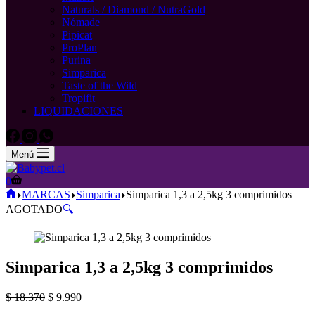
Naturals / Diamond / NutraGold
Nómade
Pipicat
ProPlan
Purina
Simparica
Taste of the Wild
Tropifit
LIQUIDACIONES
Menú
Carro
0
de
Inicio
MARCAS
Simparica
Simparica 1,3 a 2,5kg 3 comprimidos
compra
AGOTADO
🔍
Simparica 1,3 a 2,5kg 3 comprimidos
El
El
$
18.370
$
9.990
precio
precio