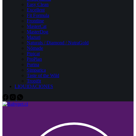
Easy Clean
Excellent
Fit Formula
Frontline
MasterCat
MasterDog
Mazuri
Naturals / Diamond / NutraGold
Nómade
Pipicat
ProPlan
Purina
Simparica
Taste of the Wild
Tropifit
LIQUIDACIONES