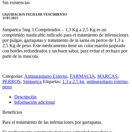
Sin existencias
original
actual
era:
es:
$ 18.370.
$ 9.990.
LIQUIDACION FECHA DE VENCIMIENTO
31/07/2025
Simparica 5mg 3 Comprimidos – 1,3 Kg a 2,5 Kg es un
comprimido masticable indicado para el tratamiento de infestaciones
por pulgas, garrapatas y tratamiento de la sarna en perros de 1,3 a
2,5 Kg de peso. Este medicamento tiene un color marrón jaspeado
con bordes redondeados y un buen sabor, para evitar el rechazo por
parte de la mascota.
Categorías:
Antiparasitario Externo
,
FARMACIA
,
MARCAS
,
PERROS
,
Simparica
Etiquetas:
1.3 a 2.5 kg
,
antiparasitario externo
,
perro
Descripción
Información adicional
Beneficios
Para el tratamiento de las infestaciones por garrapatas.