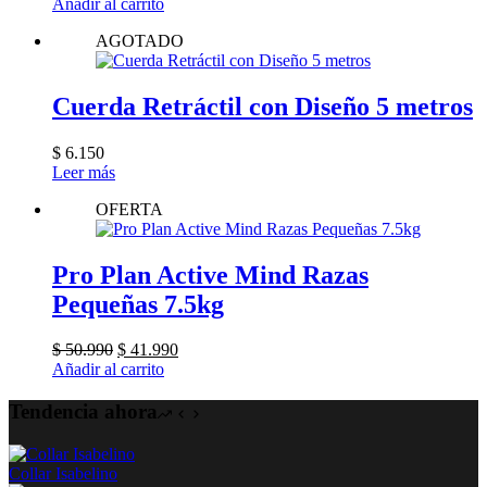
Añadir al carrito
pueden
elegir
AGOTADO
en
la
página
Cuerda Retráctil con Diseño 5 metros
de
producto
$
6.150
Leer más
OFERTA
Pro Plan Active Mind Razas
Pequeñas 7.5kg
El
El
$
50.990
$
41.990
precio
precio
Añadir al carrito
original
actual
era:
es:
Tendencia ahora
$ 50.990.
$ 41.990.
Collar Isabelino